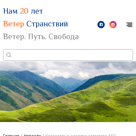
Нам
20
лет
Ветер
Странствий
Ветер. Путь. Свобода
/
/
Главная
Новости
Казахстан в составе комитета ASC