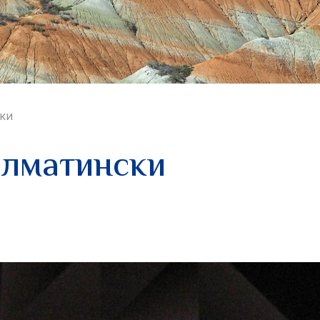
ки
алматински