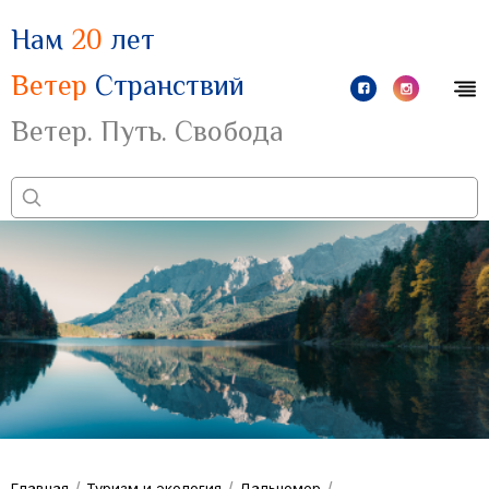
Нам
20
лет
Ветер
Странствий
Ветер. Путь. Свобода
/
/
/
Главная
Туризм и экология
Дальномер