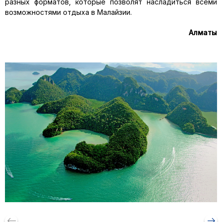
разных форматов, которые позволят насладиться всеми
возможностями отдыха в Малайзии.
Алматы
keyboard_backspace
arrow_right_alt