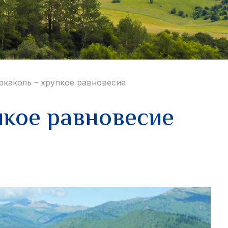
ркаколь – хрупкое равновесие
пкое равновесие