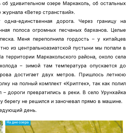
ь об удивительном озере Маркаколь, об остальных
е журнала «Ветер странствий».
 одна-единственная дорога. Через границу на
нная полоса огромных песчаных барханов. Целые
еска. Меня переполнила гордость – у китайцев
метно из центральноазиатской пустыни мы попали в
На территории Маркакольского района, около села
холода – зимой там температура опускается до
крова достигает двух метров. Пришлось летнюю
олку на полный комплект «Криптек», так как полил
 – дороги превратились в реки. В село Урунхайка
у берегу не решился и заночевал прямо в машине.
следующий день.