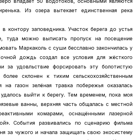
 озеро впадает 50 водотоков, основными являются
иренька. Из озера вытекает единственная река
 в контору заповедника. Участок берега до устья
е, туда можно выписать пропуск на посещение
мовать Маркаколь с суши бесславно закончилась у
очной дождь создал все условия для жёсткого
и за удовльствие форсировать эту болотистую
 более склонен к тихим сельскохозяйственным
 на газон зелёная травка побережья оказалась
удалось выйти к берегу. Тем временем, пока моя
рязевые ванны, верхняя часть общалась с местной
реактивными комарами, оснащёнными лазерной
ой». События развивались по сценарию фильма
еня за чужого и начала защищать свою экосистему