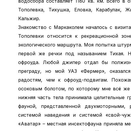
водосбора составляет 1180 кв. км. Всего в
Тополевка, Тихушка, Еловка, Карабулак, Ж
Кальжир.
Знакомство с Маркаколем началось с визита
Тополевки относится к рекреационной зон
экологического маршрута. Моя попытка штур
первой же речки под называнием Тихая. Н
офроуда. Любой джипер отдал бы полжизн
преграду, но мой УАЗ «Фермер», оказался
радостям, чем к офроуд-подвигам. Похожая
осоковым болотом, по которому мне всё же 
нижняя часть тела принимала целительные г
фауной, представленной двухмоторными, 
системой наведения и системой «свой-чуж
«Аватар» – местная инсектофауна приняла м