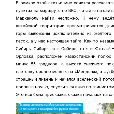
В рамках этой статьи мне хочется рассказат
пунктах на маршруте по ВКО, читайте на сайт
Маркаколь найти несложно. К нему ведёт
китайской территории просматривается дли
горы выложены исключительно из жёлтого п
песок, а у нас настоящая тайга. Как-то неза
Сибирь. Сибирь есть Сибирь, хотя и Южная! 
Орловка, расположен казахстанский полюс 
минус 55 градусов, а высота снежного по
плетёнку срочно менять на «Менделя», а футб
страшный ливень и начался вселенский потоп
приплыл ночью, спуститься вниз по глинистом
Это всё была присказка, сказка началась на 