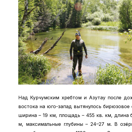
Над Курчумским хребтом и Азутау после до
востока на юго-запад вытянулось бирюзовое о
ширина – 19 км, площадь – 455 кв. км, длина 
м, максимальные глубины – 24–27 м. В озё