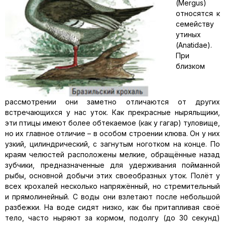
(Mergus)
относятся к
семейству
утиных
(Anatidae).
При
близком
рассмотрении они заметно отличаются от других
встречающихся у нас уток. Как прекрасные ныряльщики,
эти птицы имеют более обтекаемое (как у гагар) туловище,
но их главное отличие – в особом строении клюва. Он у них
узкий, цилиндрический, с загнутым ноготком на конце. По
краям челюстей расположены мелкие, обращённые назад
зубчики, предназначенные для удерживания пойманной
рыбы, основной добычи этих своеобразных уток. Полёт у
всех крохалей несколько напряжённый, но стремительный
и прямолинейный. С воды они взлетают после небольшой
разбежки. На воде сидят низко, как бы притапливая своё
тело, часто ныряют за кормом, подолгу (до 30 секунд)