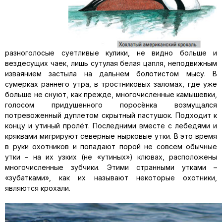
разноголосые суетливые кулики, не видно больше и
вездесущих чаек, лишь сутулая белая цапля, неподвижным
изваянием застыла на дальнем болотистом мысу. В
сумерках раннего утра, в тростниковых заломах, где уже
больше не снуют, как прежде, многочисленные камышевки,
голосом придушенного поросёнка возмущался
потревоженный дуплетом скрытный пастушок. Подходит к
концу и утиный пролёт. Последними вместе с лебедями и
кряквами мигрируют северные нырковые утки. В это время
в руки охотников и попадают порой не совсем обычные
утки – на их узких (не «утиных») клювах, расположены
многочисленные зубчики. Этими странными утками –
«зубатками», как их называют некоторые охотники,
являются крохали.