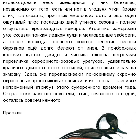
израсходовать весь имеющийся у них боезапас,
независимо от того, есть или нет в угодьях утки. Кроме
этих, так сказать, приятных «мелочей» есть и ещё один
ощутимый плюс последних дней утиного сезона – полное
отсутствие кровожадных комаров. Утренние заморозки
уже сковали тонким ледком лужи и мелководные забереги,
а после восхода осеннего солнца теневые склоны
барханов ещё долго белеют от инея. В прибрежных
колючих кустах джиды и чингила слышна негромкая
перекличка серебристо-розовых урагусов, удивительно
красивых длиннохвостых снегирей, прилетевших к нам на
зимовку. Здесь же перепархивают по-осеннему скромно
окрашенные тростниковые овсянки, и их голоса – такой же
непременный атрибут этого сумеречного времени года.
Озёра тоже заметно опустели, птиц, связанных с водой,
осталось совсем немного.
Пропали