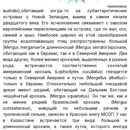
australis),обитавший когда-то на субантарктических
островах у Новой Зеландии, вымер в самом начале
двадцатого века. Его исчезновение связывают с завозом
европейскими переселенцами на острова, где он жил, коз,
свиней и крыс. Наиболее широко из этой своеобразной
группы водоплавающих птиц распространены: большой
(Mergus merganser)и длинноносый (Mergus serrator)крохали,
обитающие как в Евразии, так и в Северной Америке. Два
вида других, более мелких крохалей, выделенных в разные
рода, встречаются соответственно: хохлатый
американский крохаль (Lophodytes cucullatus) гнездится
только в Северной Америке и луток (Mergellus albellus)–
только в Евразии. Относительно небольшой гнездовой
ареал имеет редкий, обитающий на Дальнем Востоке
чешуйчатый крохаль (Mergus squamatus). Он так же, как и
не менее редкий бразильский крохаль (Mergus
octosetaceus), живущий по небольшим речкам в
тропической сельве, занесён в Красную книгу МСОП. У нас
в Казахстане встречается три вида: большой и
длинноносый крохали, а также луток, которого иногда