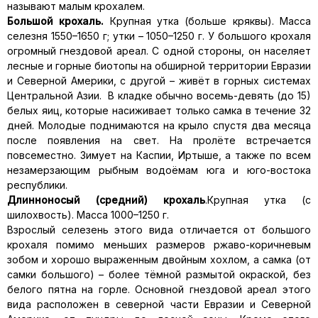
называют малым крохалем.
Большой крохаль.
Крупная утка (больше кряквы). Масса
селезня 1550–1650 г; утки – 1050–1250 г. У большого крохаля
огромный гнездовой ареал. С одной стороны, он населяет
лесные и горные биотопы на обширной территории Евразии
и Северной Америки, с другой – живёт в горных системах
Центральной Азии. В кладке обычно восемь-девять (до 15)
белых яиц, которые насиживает только самка в течение 32
дней. Молодые поднимаются на крыло спустя два месяца
после появления на свет. На пролёте встречается
повсеместно. Зимует на Каспии, Иртыше, а также по всем
незамерзающим рыбным водоёмам юга и юго-востока
республики.
Длинноносый (средний) крохаль
.Крупная утка (с
шилохвость). Масса 1000–1250 г.
Взрослый селезень этого вида отличается от большого
крохаля помимо меньших размеров ржаво-коричневым
зобом и хорошо выраженным двойным хохлом, а самка (от
самки большого) – более тёмной размытой окраской, без
белого пятна на горле. Основной гнездовой ареал этого
вида расположен в северной части Евразии и Северной