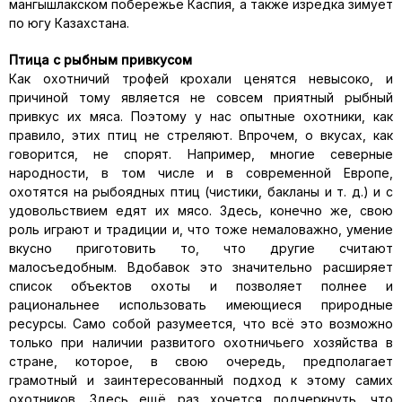
мангышлакском побережье Каспия, а также изредка зимует
по югу Казахстана.
Птица с рыбным привкусом
Как охотничий трофей крохали ценятся невысоко, и
причиной тому является не совсем приятный рыбный
привкус их мяса. Поэтому у нас опытные охотники, как
правило, этих птиц не стреляют. Впрочем, о вкусах, как
говорится, не спорят. Например, многие северные
народности, в том числе и в современной Европе,
охотятся на рыбоядных птиц (чистики, бакланы и т. д.) и с
удовольствием едят их мясо. Здесь, конечно же, свою
роль играют и традиции и, что тоже немаловажно, умение
вкусно приготовить то, что другие считают
малосъедобным. Вдобавок это значительно расширяет
список объектов охоты и позволяет полнее и
рациональнее использовать имеющиеся природные
ресурсы. Само собой разумеется, что всё это возможно
только при наличии развитого охотничьего хозяйства в
стране, которое, в свою очередь, предполагает
грамотный и заинтересованный подход к этому самих
охотников. Здесь ещё раз хочется подчеркнуть, что