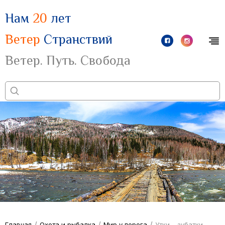
Нам
20
лет
Ветер
Странствий
Ветер. Путь. Свобода
/
/
/
Главная
Охота и рыбалка
Мир у порога
Утки – зубатки