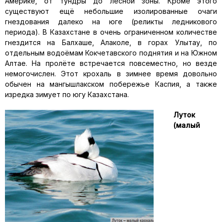
Америке, от тундры до лесной зоны. Кроме этого
существуют ещё небольшие изолированные очаги
гнездования далеко на юге (реликты ледникового
периода). В Казахстане в очень ограниченном количестве
гнездится на Балхаше, Алаколе, в горах Улытау, по
отдельным водоёмам Кокчетавского поднятия и на Южном
Алтае. На пролёте встречается повсеместно, но везде
немогочислен. Этот крохаль в зимнее время довольно
обычен на мангышлакском побережье Каспия, а также
изредка зимует по югу Казахстана.
Луток
(малый