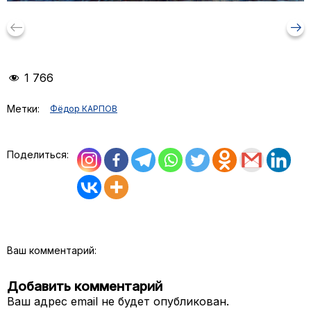
keyboard_backspace
arrow_right_alt
1 766
Метки:
Фёдор КАРПОВ
Поделиться:
Ваш комментарий:
Добавить комментарий
Ваш адрес email не будет опубликован.