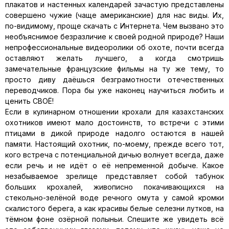
плакатов и настенных календарей зачастую представлены
совершено чужие (чаще американские) для нас виды. Их,
по-видимому, проще скачать с Интернета. Чем вызвано это
необъяснимое безразличие к своей родной природе? Наши
непрофессиональные видеоролики об охоте, почти всегда
оставляют желать лучшего, а когда смотришь
замечательные французские фильмы на ту же тему, то
просто диву даёшься безграмотности отечественных
переводчиков. Пора бы уже наконец научиться любить и
ценить СВОЁ!
Если в кулинарном отношении крохали для казахстанских
охотников имеют мало достоинств, то встречи с этими
птицами в дикой природе надолго остаются в нашей
памяти. Настоящий охотник, по-моему, прежде всего тот,
кого встреча с потенциальной дичью волнует всегда, даже
если речь и не идёт о её непременной добыче. Какое
незабываемое зрелище представляет собой табунок
больших крохалей, живописно покачивающихся на
стекольно-зелёной воде речного омута у самой кромки
скалистого берега, а как красивы белые селезни лутков, на
тёмном фоне озёрной полыньи. Спешите же увидеть всё