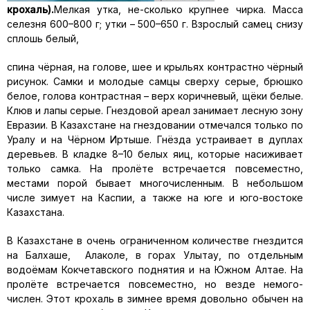
крохаль).
Мелкая утка, не-сколько крупнее чирка. Масса
селезня 600–800 г; утки – 500–650 г. Взрослый самец снизу
сплошь белый,
спина чёрная, на голове, шее и крыльях контрастно чёрный
рисунок. Самки и молодые самцы сверху серые, брюшко
белое, голова контрастная – верх коричневый, щёки белые.
Клюв и лапы серые. Гнездовой ареал занимает лесную зону
Евразии. В Казахстане на гнездовании отмечался только по
Уралу и на Чёрном Иртыше. Гнёзда устраивает в дуплах
деревьев. В кладке 8–10 белых яиц, которые насиживает
только самка. На пролёте встречается повсеместно,
местами порой бывает многочисленным. В небольшом
числе зимует на Каспии, а также на юге и юго-востоке
Казахстана.
В Казахстане в очень ограниченном количестве гнездится
на Балхаше, Алаколе, в горах Улытау, по отдельным
водоёмам Кокчетавского поднятия и на Южном Алтае. На
пролёте встречается повсеместно, но везде немого-
числен. Этот крохаль в зимнее время довольно обычен на