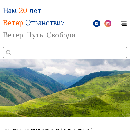
Нам
20
лет
Ветер
Странствий
Ветер. Путь. Свобода
/
/
/
Главная
Туризм и экология
Мир у порога