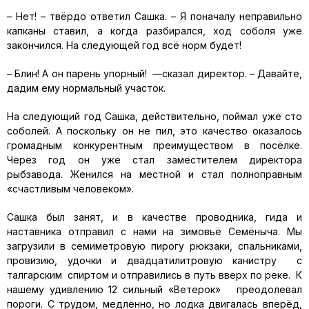
– Нет! – твёрдо ответил Сашка. – Я поначалу неправильно
капканы ставил, а когда разбирался, ход соболя уже
закончился. На следующей год всё норм будет!
– Блин! А он парень упорный! —сказал директор. – Давайте,
дадим ему нормальный участок.
На следующий год Сашка, действительно, поймал уже сто
соболей. А поскольку он не пил, это качество оказалось
громадным конкурентным преимуществом в посёлке.
Через год он уже стал заместителем директора
рыбзавода. Женился на местной и стал полноправным
«счастливым человеком».
Сашка был занят, и в качестве проводника, гида и
наставника отправил с нами на зимовьё Семёныча. Мы
загрузили в семиметровую пирогу рюкзаки, спальниками,
провизию, удочки и двадцатилитровую канистру с
талгарским спиртом и отправились в путь вверх по реке. К
нашему удивлению 12 сильный «Ветерок» преодолевал
пороги. С трудом, медленно, но лодка двигалась вперёд,