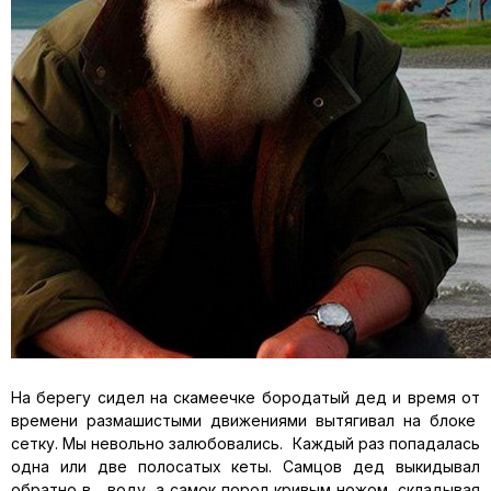
На берегу сидел на скамеечке бородатый дед и время от
времени размашистыми движениями вытягивал на блоке
сетку. Мы невольно залюбовались. Каждый раз попадалась
одна или две полосатых кеты. Самцов дед выкидывал
обратно в воду, а самок порол кривым ножом, складывая