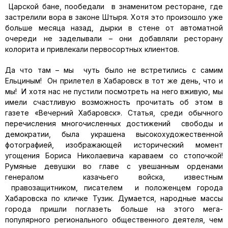
Царской бане, пообедали в знаменитом ресторане, где
застрелили вора в законе Штыря. Хотя это произошло уже
больше месяца назад, дырки в стене от автоматной
очереди не заделывали – они добавляли ресторану
колорита и привлекали первосортных клиентов.
Да что там – мы чуть было не встретились с самим
Ельциным! Он прилетел в Хабаровск в тот же день, что и
мы! И хотя нас не пустили посмотреть на него вживую, мы
имели счастливую возможность прочитать об этом в
газете «Вечерний Хабаровск». Статья, среди обычного
перечисления многочисленных достижений свободы и
демократии, была украшена высокохудожественной
фотографией, изображающей исторический момент
угощения Бориса Николаевича караваем со стопочкой!
Румяные девушки во главе с увешанным орденами
генералом казачьего войска, известным
правозащитником, писателем и положенцем города
Хабаровска по кличке Тузик. Думается, народные массы
города пришли поглазеть больше на этого мега-
популярного регионального общественного деятеля, чем