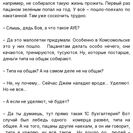
например, не собирался такую жизнь прожить. Первый раз
пацаном зелёным попал на год. У всё – пошло-поехало по
накатанной. Там уже соскочить трудно.
– Слышь, дядь Вов, а что такое АУЕ?
– Да это малолетки придумали. Особенно в Комсомольске
это у них пошло. Пацанятам делать особо нечего, они
качаются, тренируются, тусуются. Ну, которые постарше,
деньги типа на общак собирают.
– Типа на общак? А на самом деле не на общак?
– Не, ну почему… Сейчас Джем наладил вроде… Уделяют.
Но не все…
– А если не уделяют, чё будет?
– Да ты думаешь, тут прямо такая 1С бухгалтерия? Вот
случай был: лебедь одного комерца развёл, типа на
общее. А на того, пацаны другие наехали, а он им говорит,
типа я уделяю, ну всё такое… Ну дошло до людей –