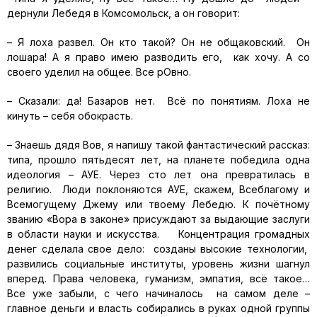
дернули Лебедя в Комсомольск, а он говорит:
– Я лоха развел. Он кто такой? Он не общаковский. Он
лошара! А я право имею разводить его, как хочу. А со
своего уделил на общее. Все рОвно.
– Сказали: да! Базаров нет. Всё по понятиям. Лоха не
кинуть – себя обокрасть.
– Знаешь дядя Вов, я напишу такой фантастический рассказ:
типа, прошло пятьдесят лет, на планете победила одна
идеология – АУЕ. Через сто лет она превратилась в
религию. Люди поклоняются АУЕ, скажем, Всеблагому и
Всемогущему Джему или твоему Лебедю. К почётному
званию «Вора в законе» присуждают за выдающие заслуги
в области науки и искусства. Концентрация громадных
денег сделала свое дело: созданы высокие технологии,
развились социальные институты, уровень жизни шагнул
вперед. Права человека, гуманизм, эмпатия, всё такое…
Все уже забыли, с чего начиналось на самом деле –
главное деньги и власть собирались в руках одной группы