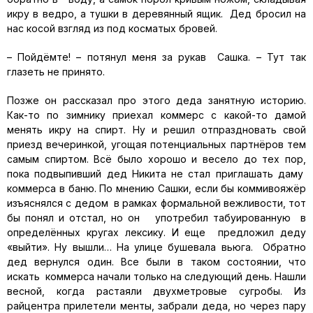
икру в ведро, а тушки в деревянный ящик. Дед бросил на
нас косой взгляд из под косматых бровей.
– Пойдёмте! – потянул меня за рукав Сашка. – Тут так
глазеть не принято.
Позже он рассказал про этого деда занятную историю.
Как-то по зимнику приехал коммерс с какой-то дамой
менять икру на спирт. Ну и решил отпраздновать свой
приезд вечеринкой, угощая потенциальных партнёров тем
самым спиртом. Всё было хорошо и весело до тех пор,
пока подвыпивший дед Никита не стал приглашать даму
коммерса в баню. По мнению Сашки, если бы коммивояжёр
изъяснялся с дедом в рамках формальной вежливости, тот
бы понял и отстал, но он употребил табуированную в
определённых кругах лексику. И еще предложил деду
«выйти». Ну вышли… На улице бушевала вьюга. Обратно
дед вернулся один. Все были в таком состоянии, что
искать коммерса начали только на следующий день. Нашли
весной, когда растаяли двухметровые сугробы. Из
райцентра прилетели менты, забрали деда, но через пару