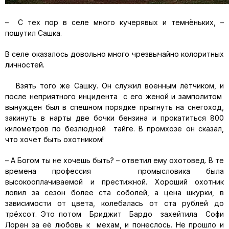
– С тех пор в селе много кучерявых и темнёньких, –
пошутил Сашка.
В селе оказалось довольно много чрезвычайно колоритных
личностей.
Взять того же Сашку. Он служил военным лётчиком, и
после неприятного инцидента с его женой и замполитом
вынужден был в спешном порядке прыгнуть на снегоход,
закинуть в нарты две бочки бензина и прокатиться 800
километров по безлюдной тайге. В промхозе он сказал,
что хочет быть охотником!
– А Богом ты не хочешь быть? – ответил ему охотовед. В те
времена профессия промысловика была
высокооплачиваемой и престижной. Хороший охотник
ловил за сезон более ста соболей, а цена шкурки, в
зависимости от цвета, колебалась от ста рублей до
трёхсот. Это потом Бриджит Бардо захейтила Софи
Лорен за её любовь к мехам, и понеслось. Не прошло и