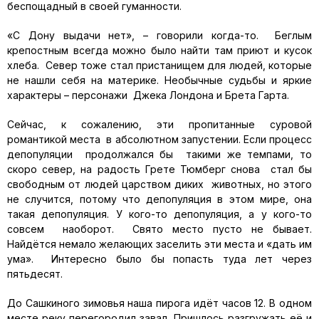
беспощадный в своей гуманности.
«С Дону выдачи нет», – говорили когда-то. Беглым
крепостным всегда можно было найти там приют и кусок
хлеба. Север тоже стал пристанищем для людей, которые
не нашли себя на материке. Необычные судьбы и яркие
характеры – персонажи Джека Лондона и Брета Гарта.
Сейчас, к сожалению, эти пропитанные суровой
романтикой места в абсолютном запустении. Если процесс
депопуляции продолжался бы такими же темпами, то
скоро север, на радость Грете Тюмберг снова стал бы
свободным от людей царством диких животных, но этого
не случится, потому что депопуляция в этом мире, она
такая депопуляция. У кого-то депопуляция, а у кого-то
совсем наоборот. Свято место пусто не бывает.
Найдётся немало желающих заселить эти места и «дать им
ума». Интересно было бы попасть туда лет через
пятьдесят.
До Сашкиного зимовья наша пирога идёт часов 12. В одном
месте реку перегородил завал. Пришлось разгружать её и