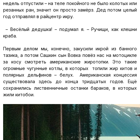
недель отпустили – на теле покойного не было колотых или
резанных ран, значит он просто замёрз. Дед потом целый
год отправлял в райцентр икру.
– Весёлый дедушка! – подумал я. – Ручищи, как клешни
краба.
Первым делом мы, конечно, закусили икрой из банного
тазика, а потом Сашкин сын Вовка повёз нас на мотоцикле
за косу смотреть американские жиротопки. Это такие
огромные чугунные котлы, в которых топили жир китов и
полярных дельфинов – белух. Американская концессия
существовала здесь до конца тридцатых годов. Ещё
сохранились лиственничные останки бараков, в которых
жили китобои.