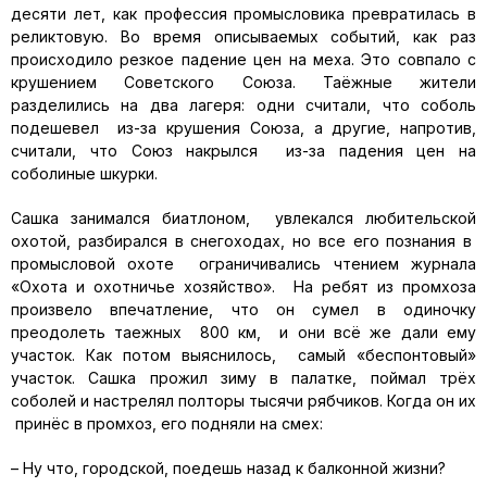
десяти лет, как профессия промысловика превратилась в
реликтовую. Во время описываемых событий, как раз
происходило резкое падение цен на меха. Это совпало с
крушением Советского Союза. Таёжные жители
разделились на два лагеря: одни считали, что соболь
подешевел из-за крушения Союза, а другие, напротив,
считали, что Союз накрылся из-за падения цен на
соболиные шкурки.
Сашка занимался биатлоном, увлекался любительской
охотой, разбирался в снегоходах, но все его познания в
промысловой охоте ограничивались чтением журнала
«Охота и охотничье хозяйство». На ребят из промхоза
произвело впечатление, что он сумел в одиночку
преодолеть таежных 800 км, и они всё же дали ему
участок. Как потом выяснилось, самый «беспонтовый»
участок. Сашка прожил зиму в палатке, поймал трёх
соболей и настрелял полторы тысячи рябчиков. Когда он их
принёс в промхоз, его подняли на смех:
– Ну что, городской, поедешь назад к балконной жизни?