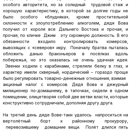
особого авторитета, но за солидный трудовой стаж и
хорошую характеристику, в которой за долгие годы не
было особого «блудняка», кроме простительной
склонности к злоупотреблению алкоголем, дядя Вова
получил от короля все Дальнего Востока и прочая, и
прочая, по кличке Джим эту скромную должность. В его
обязанности входило контролировать комерсов,
вывозящих с «северов» икру. Поначалу братва пыталась
обложить данью браконьеров в посёлках вдоль
побережья, но это оказалась не очень удачная идея.
Эвенки ходили с карабинами, стреляли белку в глаз, и
характер имели скверный, нордический – гораздо проще
было регулировать товарно-денежные отношения, взимая
акцизный налог с комерсов. Дядя Вова и дежурный
милиционер по-домашнему, в тапочках, сидели в одном
помещении, олицетворяя собой две ветви власти, которые
конструктивно сотрудничали, дополняя другу друга.
На третий день дяде Вове-таки удалось напроситься на
вертолётный борт к районному прокурору,
перевозившему домашние вещи. Полёт длился пять