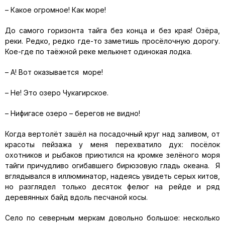
– Какое огромное! Как море!
До самого горизонта тайга без конца и без края! Озёра,
реки. Редко, редко где-то заметишь просёлочную дорогу.
Кое-где по таёжной реке мелькнет одинокая лодка.
– А! Вот оказывается море!
– Не! Это озеро Чукагирское.
– Нифигасе озеро – берегов не видно!
Когда вертолёт зашёл на посадочный круг над заливом, от
красоты пейзажа у меня перехватило дух: посёлок
охотников и рыбаков приютился на кромке зелёного моря
тайги причудливо огибавшего бирюзовую гладь океана. Я
вглядывался в иллюминатор, надеясь увидеть серых китов,
но разглядел только десяток фелюг на рейде и ряд
деревянных байд вдоль песчаной косы.
Село по северным меркам довольно большое: несколько