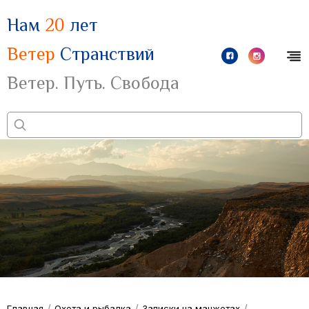
Нам
20
лет
Ветер
Странствий
Ветер. Путь. Свобода
/
/
/
Главная
Охота и рыбалка
Записки на манжетах