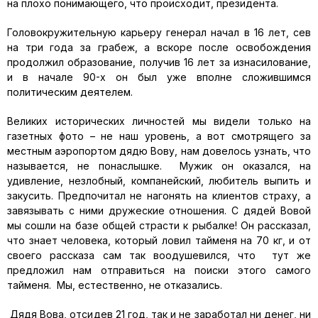
на плохо понимающего, что происходит, президента.
Головокружительную карьеру генерал начал в 16 лет, сев
на три года за грабеж, а вскоре после освобождения
продолжил образование, получив 16 лет за изнасилование,
и в начале 90-х он был уже вполне сложившимся
политическим деятелем.
Великих исторических личностей мы видели только на
газетных фото – не наш уровень, а вот смотрящего за
местным аэропортом дядю Вову, нам довелось узнать, что
называется, не понаслышке. Мужик он оказался, на
удивление, незлобный, компанейский, любитель выпить и
закусить. Предпочитал не нагонять на клиентов страху, а
завязывать с ними дружеские отношения. С дядей Вовой
мы сошли на базе общей страсти к рыбалке! Он рассказал,
что знает человека, который ловил тайменя на 70 кг, и от
своего рассказа сам так воодушевился, что тут же
предложил нам отправиться на поиски этого самого
тайменя. Мы, естественно, не отказались.
Дядя Вова, отсидев 21 год, так и не заработал ни денег, ни