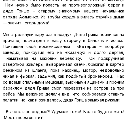
Нам нужно было попасть на противоположный берег к
дяде Грише – старому знакомому нашего начальника
отряда Акименко. Из трубы кордона вилась струйка дыма
— значит егерь дома!
Мы стрельнули пару раз в воздух. Дядя Гриша появился на
причале, посмотрел в нашу сторону в бинокль и исчез.
Притащил свой восьмисильный «Ветерок – попробуй
заведи», прикрутил его на «Казанку» и долго дергал,
наматывая на маховик верёвочку. Он подкручивал
отвёрткой жиклёры, выворачивал свечи, брызгал в картер
бензином из шланга, пока наконец, мотор, недовольно
чихая и фыркая, задымил, как подбитый броненосец. Нас
со всеми спальными мешками, вьючными ящиками и прочим
барахлом дядя Гриша смог перевезти на остров за три
рейса. Мы вежливо делали вид, что собираемся ставить
палатки, но, как и ожидалось, дядя Гриша замахал руками:
– Вы чё как не родные?! Удумали тоже! В хате будете жить!
Места всем хватит!