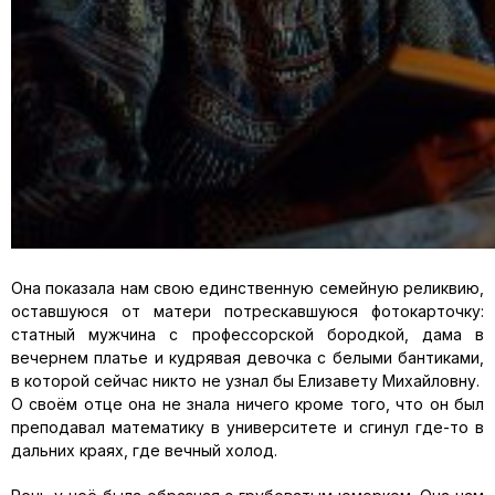
Она показала нам свою единственную семейную реликвию,
оставшуюся от матери потрескавшуюся фотокарточку:
статный мужчина с профессорской бородкой, дама в
вечернем платье и кудрявая девочка с белыми бантиками,
в которой сейчас никто не узнал бы Елизавету Михайловну.
О своём отце она не знала ничего кроме того, что он был
преподавал математику в университете и сгинул где-то в
дальних краях, где вечный холод.