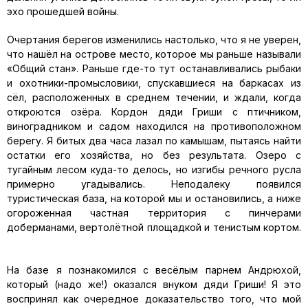
эхо прошедшей войны.
Очертания берегов изменились настолько, что я не уверен,
что нашёл на острове место, которое мы раньше называли
«Общий стан». Раньше где-то тут останавливались рыбаки
и охотники-промысловики, спускавшиеся на баркасах из
сёл, расположенных в среднем течении, и ждали, когда
откроются озёра. Кордон дяди Гриши с птичником,
виноградником и садом находился на противоположном
берегу. Я битых два часа лазал по камышам, пытаясь найти
остатки его хозяйства, но без результата. Озеро с
тугайным лесом куда-то делось, но изгибы речного русла
примерно угадывались. Неподалеку появился
туристическая база, на которой мы и остановились, а ниже
огороженная частная территория с пинчерами
доберманами, вертолётной площадкой и тенистым кортом.
На базе я познакомился с весёлым парнем Андрюхой,
который (надо же!) оказался внуком дяди Гриши! Я это
воспринял как очередное доказательство того, что мой