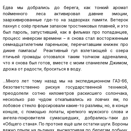
Едва мы добрались до берега, как тонкий аромат
пойменного леса активировал давние эмоции,
заархивированные где-то на задворках памяти. Ветерок
пахнул с озёр прелым запахом тростниковых плавней, и это
был пароль, запустивший, как в фильмах про попаданцев,
процесс инверсии времени – я снова стал восторженным
семнадцатилетним пареньком, перечитавшим книжек про
дикие пампасы! Реактивный гул взлетающей с озера
птичьей громады отозвался таким толчком адреналина,
что я снова был готов, вместе с моим спаниелем Джимом,
дрожа от радости, броситься в воду.
…Много лет тому назад мы на экспедиционном ГАЗ-66,
безответственно рискуя государственной техникой,
преодолели сотню километров раскисшего солончака,
несколько раз чудом откапывались из ловчих ям, по
лобовое стекло форсировали какие-то разливы, но, в конце
концов, с помощью лопаты, крепкого мужского слова и
ангела-покровителя сумасшедших, добрались-таки до
«Общего стана». По протоке ещё шли остатки шуги. Вороны
важно плыли на льдинах, высматривая по берегам добычу.