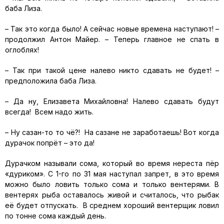
баба Лиза.
– Так это когда было! А сейчас новые времена наступают! –
продолжил Антон Майер. – Теперь главное не спать в
оглоблях!
– Так при такой цене налево никто сдавать не будет! –
предположила баба Лиза.
– Да ну, Елизавета Михайловна! Налево сдавать будут
всегда! Всем надо жить.
– Ну сазан-то то чё?! На сазане не заработаешь! Вот когда
дурачок попрёт – это да!
Дурачком называли сома, который во время нереста пёр
«дуриком». С 1-го по 31 мая наступал запрет, в это время
можно было ловить только сома и только вентерями. В
вентерях рыба оставалось живой и считалось, что рыбак
её будет отпускать. В среднем хороший вентерщик ловил
по тонне сома каждый день.