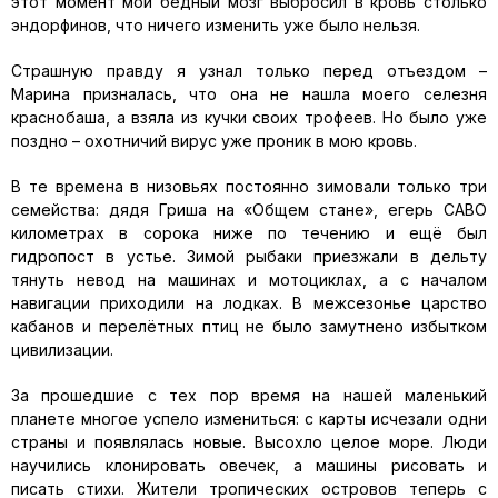
этот момент мой бедный мозг выбросил в кровь столько
эндорфинов, что ничего изменить уже было нельзя.
Страшную правду я узнал только перед отъездом –
Марина призналась, что она не нашла моего селезня
краснобаша, а взяла из кучки своих трофеев. Но было уже
поздно – охотничий вирус уже проник в мою кровь.
В те времена в низовьях постоянно зимовали только три
семейства: дядя Гриша на «Общем стане», егерь САВО
километрах в сорока ниже по течению и ещё был
гидропост в устье. Зимой рыбаки приезжали в дельту
тянуть невод на машинах и мотоциклах, а с началом
навигации приходили на лодках. В межсезонье царство
кабанов и перелётных птиц не было замутнено избытком
цивилизации.
За прошедшие с тех пор время на нашей маленький
планете многое успело измениться: с карты исчезали одни
страны и появлялась новые. Высохло целое море. Люди
научились клонировать овечек, а машины рисовать и
писать стихи. Жители тропических островов теперь с