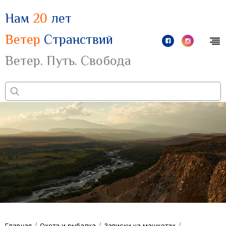
Нам
20
лет
Ветер
Странствий
Ветер. Путь. Свобода
/
/
/
Главная
Охота и рыбалка
Записки на манжетах