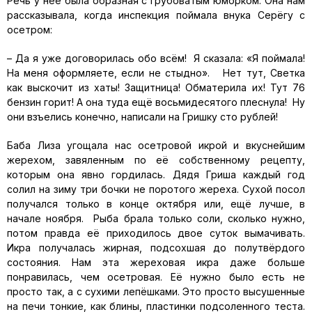
Речь у неё была образная с грубоватым юморком. Она нам
рассказывала, когда инспекция поймала внука Серёгу с
осетром:
– Да я уже договорилась обо всём! Я сказала: «Я поймала!
На меня оформляете, если не стыдно». Нет тут, Светка
как выскочит из хаты! Защитница! Обматерила их! Тут 76
бензин горит! А она туда ещё восьмидесятого плеснула! Ну
они взъелись конечно, написали на Гришку сто рублей!
Баба Лиза угощала нас осетровой икрой и вкуснейшим
жерехом, завяленным по её собственному рецепту,
которым она явно гордилась. Дядя Гриша каждый год
солил на зиму три бочки не поротого жереха. Сухой посол
получался только в конце октября или, ещё лучше, в
начале ноября. Рыба брала только соли, сколько нужно,
потом правда её приходилось двое суток вымачивать.
Икра получалась жирная, подсохшая до полутвёрдого
состояния. Нам эта жереховая икра даже больше
понравилась, чем осетровая. Её нужно было есть не
просто так, а с сухими лепёшками. Это просто высушенные
на печи тонкие, как блины, пластинки подсоленного теста.