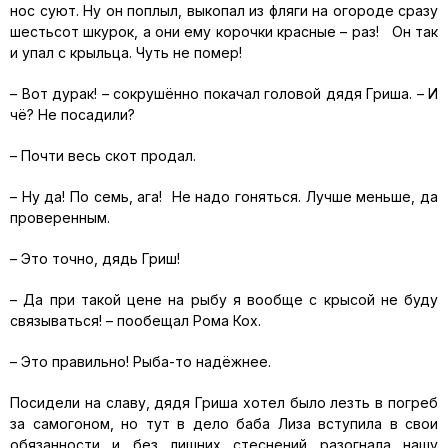
нос суют. Ну он поплыл, выкопал из фляги на огороде сразу
шестьсот шкурок, а они ему корочки красные – раз! Он так
и упал с крыльца. Чуть не помер!
– Вот дурак! – сокрушённо покачал головой дядя Гриша. – И
чё? Не посадили?
– Почти весь скот продал.
– Ну да! По семь, ага! Не надо гоняться. Лучше меньше, да
проверенным.
– Это точно, дядь Гриш!
– Да при такой цене на рыбу я вообще с крысой не буду
связываться! – пообещал Рома Кох.
– Это правильно! Рыба-то надёжнее.
Посидели на славу, дядя Гриша хотел было лезть в погреб
за самогоном, но тут в дело баба Лиза вступила в свои
обязанности и без лишних стеснений разогнала нашу