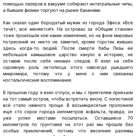
помощью лазеров в вакууме собирают интегральные чипы,
а бывшие физики торгуют на рынке бананами.
Как сказал один бородатый мужик из города Эфеса: «Всё
течёт, всё меняется!». На островах за «Общим станом»
тоже произошли кое-какие изменения, но на фоне мировых
потрясений их никто не заметил, кроме горстки живших
здесь когда-то людей. После смерти бабы Лизы её
небольшое камышовое царство кануло в историю, не
оставив после себя никаких следов. Я взял на себя
скромную роль летописца этого навсегда ушедшего
микромира, потому что у меня с ним связанны
ностальгические воспоминания.
В прошлом году я взял отпуск, и мы с приятелем приехали
на тот самый остров, чтобы встретить весну. С логистикой
всё стало намного проще. В восьмидесятые проложили
ещё сто сорок города километров асфальта, правда, он
уже успел местами посыпаться. Оставшиеся 70
километров по грунтовке на этот раз мы прошли без
особых приключений, потому что весенние разливы