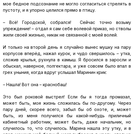
мое бедное подсознание не могло согласиться стрелять в
пустоту, и я упорно целился прямо в птицу.
– Всё! Городской, собрался! Сейчас точно возьму
упреждение! – отдал я сам себе волевой приказ, но стволы
жили своей жизнью, никак не связанной с моей волей.
И только на второй день я случайно вынес мушку на пару
корпусов вперёд, нажал курок, и чудо свершилось – утка,
сложив крылья, рухнула в камыш. Я бросился в заросли и
обыскал, наверное, полгектара, и уже совсем было впал в
грех уныния, когда вдруг услышал Маринин крик:
– Нашла! Вот она – краснобаш!
Это был роковой выстрел! Если бы я тогда промазал,
может быть, моя жизнь сложилась бы по-другому. Через
пару дней, скорее всего, забыл бы об охоте, и, может
быть, из меня получился бы какой-нибудь приличный
кабинетный работник, может быть, даже начальник, но
случилось то, что случилось. Марина нашла эту утку, и в