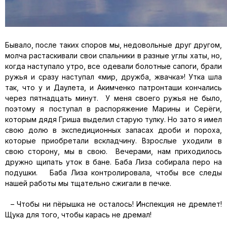
Бывало, после таких споров мы, недовольные друг другом,
молча растаскивали свои спальники в разные углы хаты, но,
когда наступало утро, все одевали болотные сапоги, брали
ружья и сразу наступал «мир, дружба, жвачка»! Утка шла
так, что у и Даулета, и Акимченко патронташи кончались
через пятнадцать минут. У меня своего ружья не было,
поэтому я поступал в распоряжение Марины и Серёги,
которым дядя Гриша выделил старую тулку. Но зато я имел
свою долю в экспедиционных запасах дроби и пороха,
которые приобретали вскладчину. Взрослые уходили в
свою сторону, мы в свою. Вечерами, нам приходилось
дружно щипать уток в бане. Баба Лиза собирала перо на
подушки. Баба Лиза контролировала, чтобы все следы
нашей работы мы тщательно сжигали в печке.
– Чтобы ни пёрышка не осталось! Инспекция не дремлет!
Щука для того, чтобы карась не дремал!