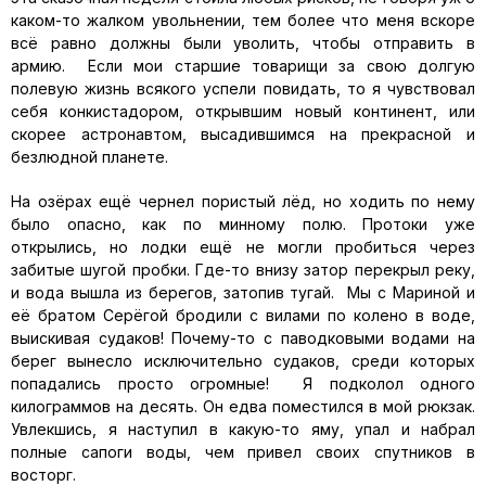
каком-то жалком увольнении, тем более что меня вскоре
всё равно должны были уволить, чтобы отправить в
армию. Если мои старшие товарищи за свою долгую
полевую жизнь всякого успели повидать, то я чувствовал
себя конкистадором, открывшим новый континент, или
скорее астронавтом, высадившимся на прекрасной и
безлюдной планете.
На озёрах ещё чернел пористый лёд, но ходить по нему
было опасно, как по минному полю. Протоки уже
открылись, но лодки ещё не могли пробиться через
забитые шугой пробки. Где-то внизу затор перекрыл реку,
и вода вышла из берегов, затопив тугай. Мы с Мариной и
её братом Серёгой бродили с вилами по колено в воде,
выискивая судаков! Почему-то с паводковыми водами на
берег вынесло исключительно судаков, среди которых
попадались просто огромные! Я подколол одного
килограммов на десять. Он едва поместился в мой рюкзак.
Увлекшись, я наступил в какую-то яму, упал и набрал
полные сапоги воды, чем привел своих спутников в
восторг.