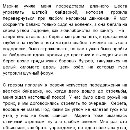
Марина учила меня посредством длинного шеста
управлять шаткой байдаркой, которая грозила
перевернуться при любом неловком движении. Я мог
сохранять баланс только сидя на коленях, а она бегала на
своей утлой лодочке, как эквилибристка по канату. На
озере лёд отошёл от берега метров на пять, в прозрачной
глубине на глубине пяти метров слабое течение колыхало
водоросли, было страшновато, но нам нужно было пройти
на байдарках вдоль кромки до проточки и высадиться на
берег возле гряды узких бэровых бугров, тянувшихся на
целый километр вдоль цепи озёр, на которых гуси
устроили шумный форум.
С грехом пополам я освоил искусство передвижения на
вёрткой байдарке, но, когда дело дошло до стрельбы,
меня ждал настоящий позор! У нас было одно ружьё на
троих, и мы договорились стрелять по очереди. Серёга,
вообще не мазал. Под каким бы углом не налетал гусь или
утка, у них не было шансов. Марина тоже оказалась
отличный стрелком, ну а я слабым звеном! Мне раз сто
объясняли, как брать упреждение, но едва налетала утка,