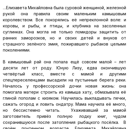
…Елизавета Михайловна была суровой женщиной, железной
рукой она правила своим маленьким камышовым
королевством. Все покорялись её непреклонной воле: и
коровы, и рыбы, и птицы, и клубника на засоленных
суглинках. Она могла не только помидоры защитить от
ранних заморозков, но и своих детей и внуков от
страшного зелёного змия, пожиравшего рыбаков целыми
поколениями.
В камышовый рай она попала ещё совсем малой – лет
десяти лет от роду. Юную Лизу, едва окончившую
четвёртый класс, вместе с мамой и другими
спецпереселенцами высадили на пустынные берега реки.
Началось у профессорской дочки новая жизнь: она
помогала матери строить из камыша хату, обмазывала её
глиной пополам с кизяком. Научилась выкладывать печки,
сажать огород и ловить ондатру. Мама научила её много,
но бессистемно читать. Ухаживавший за мамой
заготовитель привёз полную лодку книг, чудом
сохранившуюся после затопления рыбацкого посёлка. В
своём почтенном возрасте Елизавета Михайловна