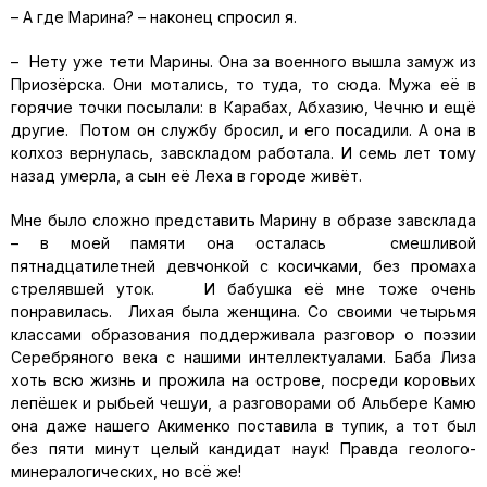
– А где Марина? – наконец спросил я.
– Нету уже тети Марины. Она за военного вышла замуж из
Приозёрска. Они мотались, то туда, то сюда. Мужа её в
горячие точки посылали: в Карабах, Абхазию, Чечню и ещё
другие. Потом он службу бросил, и его посадили. А она в
колхоз вернулась, завскладом работала. И семь лет тому
назад умерла, а сын её Леха в городе живёт.
Мне было сложно представить Марину в образе завсклада
– в моей памяти она осталась смешливой
пятнадцатилетней девчонкой с косичками, без промаха
стрелявшей уток. И бабушка её мне тоже очень
понравилась. Лихая была женщина. Со своими четырьмя
классами образования поддерживала разговор о поэзии
Серебряного века с нашими интеллектуалами. Баба Лиза
хоть всю жизнь и прожила на острове, посреди коровьих
лепёшек и рыбьей чешуи, а разговорами об Альбере Камю
она даже нашего Акименко поставила в тупик, а тот был
без пяти минут целый кандидат наук! Правда геолого-
минералогических, но всё же!