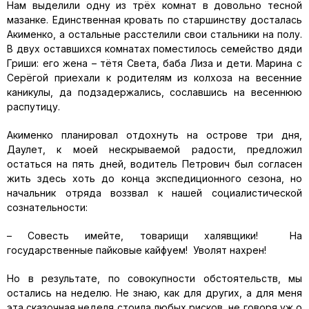
Нам выделили одну из трёх комнат в довольно тесной
мазанке. Единственная кровать по старшинству досталась
Акименко, а остальные расстелили свои стальники на полу.
В двух оставшихся комнатах поместилось семейство дяди
Гриши: его жена – тётя Света, баба Лиза и дети. Марина с
Серёгой приехали к родителям из колхоза на весенние
каникулы, да подзадержались, сославшись на весеннюю
распутицу.
Акименко планировал отдохнуть на острове три дня,
Даулет, к моей нескрываемой радости, предложил
остаться на пять дней, водитель Петрович был согласен
жить здесь хоть до конца экспедиционного сезона, но
начальник отряда воззвал к нашей социалистической
сознательности:
– Совесть имейте, товарищи халявщики! На
государственные пайковые кайфуем! Уволят нахрен!
Но в результате, по совокупности обстоятельств, мы
остались на неделю. Не знаю, как для других, а для меня
эта сказочная неделя стоила любых рисков, не говоря уж о