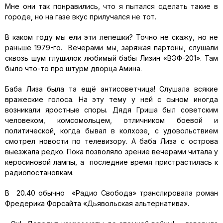
Мне они так понравились, что я пытался сделать такие в
городе, но на газе вкус прилучался не тот.
В каком году мы ели эти лепешки? Точно не скажу, но не
раньше 1979-го. Вечерами мы, заряжая партоны, слушали
сквозь шум глушилок любимый бабы Лизин «ВЭФ-201». Там
было что-то про штурм дворца Амина.
Баба Лиза была та ещё антисоветчица! Слушала всякие
вражеские голоса. На эту тему у ней с сыном иногда
возникали яростные споры. Дядя Гриша был советским
человеком, комсомольцем, отличником боевой и
политической, когда бывал в колхозе, с удовольствием
смотрел новости по телевизору. А баба Лиза с острова
выезжала редко. Пока позволяло зрение вечерами читала у
керосиновой лампы, а последние время пристрастилась к
радиопостановкам.
В 20.40 обычно «Радио Свобода» транслировала роман
Фредерика Форсайта «Дьявольская альтернатива».