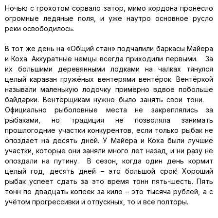
Ночью с грохотом сорвало затор, мимо кордона пронесло
огромные ледяные поля, и уже наутро основное русло
реки освободилось.
В тот же день на «Общий стан» подчалили баркасы Майера
и Коха. Аккуратные немцы всегда приходили первыми. За
их большими деревянными лодками на чалках тянулся
целый караван гружёных вентерями вентёрок. Вентёркой
называли маленькую лодочку примерно вдвое побольше
байдарки. Вентёрщикам нужно было занять свои тони.
Официально рыболовные места не закреплялись за
рыбаками, но традиция не позволяла занимать
прошлогодние участки конкурентов, если только рыбак не
опоздает на десять дней. У Майера и Коха были лучшие
участки, которые они заняли много лет назад, и ни разу не
опоздали на путину. В сезон, когда один день кормит
целый год, десять дней – это большой срок! Хороший
рыбак успеет сдать за это время тонн пять-шесть. Пять
тонн по двадцать копеек за кило – это тысяча рублей, а с
учётом прогрессивки и отпускных, то и все полторы.