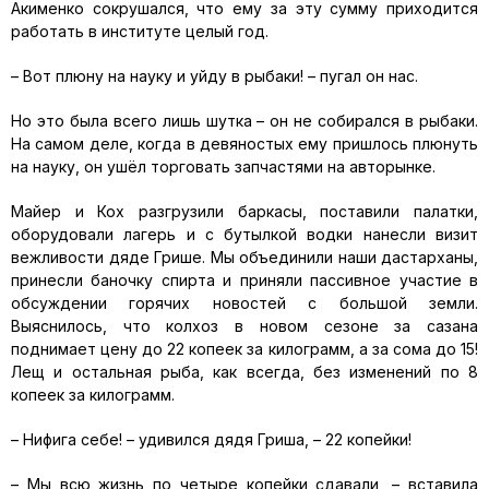
Акименко сокрушался, что ему за эту сумму приходится
работать в институте целый год.
– Вот плюну на науку и уйду в рыбаки! – пугал он нас.
Но это была всего лишь шутка – он не собирался в рыбаки.
На самом деле, когда в девяностых ему пришлось плюнуть
на науку, он ушёл торговать запчастями на авторынке.
Майер и Кох разгрузили баркасы, поставили палатки,
оборудовали лагерь и с бутылкой водки нанесли визит
вежливости дяде Грише. Мы объединили наши дастарханы,
принесли баночку спирта и приняли пассивное участие в
обсуждении горячих новостей с большой земли.
Выяснилось, что колхоз в новом сезоне за сазана
поднимает цену до 22 копеек за килограмм, а за сома до 15!
Лещ и остальная рыба, как всегда, без изменений по 8
копеек за килограмм.
– Нифига себе! – удивился дядя Гриша, – 22 копейки!
– Мы всю жизнь по четыре копейки сдавали, – вставила