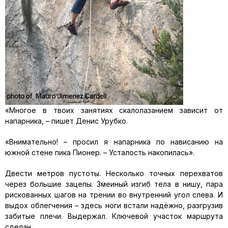
«Многое в твоих занятиях скалолазанием зависит от
напарника, – пишет Денис Урубко.
«Внимательно! – просил я напарника по нависанию на
южной стене пика Пионер. – Усталость накопилась».
Двести метров пустоты. Несколько точных перехватов
через большие зацепы. Змеиный изгиб тела в нишу, пара
рискованных шагов на трении во внутренний угол слева. И
выдох облегчения – здесь ноги встали надёжно, разгрузив
забитые плечи. Выдержал. Ключевой участок маршрута
сделан.