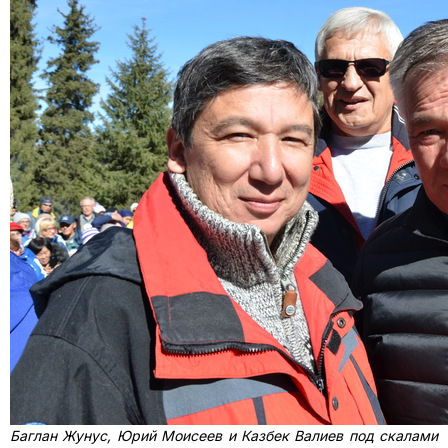
Баглан Жунус, Юрий Моисеев и Казбек Валиев под скалами