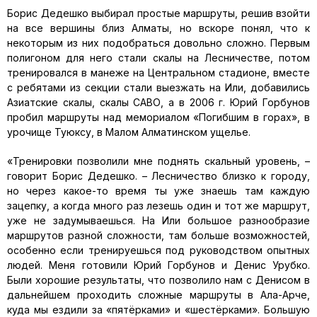
Борис Дедешко выбирал простые маршруты, решив взойти
на все вершины близ Алматы, но вскоре понял, что к
некоторым из них подобраться довольно сложно. Первым
полигоном для него стали скалы на Лесничестве, потом
тренировался в манеже на Центральном стадионе, вместе
с ребятами из секции стали выезжать на Или, добавились
Азиатские скалы, скалы САВО, а в 2006 г. Юрий Горбунов
пробил маршруты над мемориалом «Погибшим в горах», в
урочище Туюксу, в Малом Алматинском ущелье.
«Тренировки позволили мне поднять скальный уровень, –
говорит Борис Дедешко. – Лесничество близко к городу,
но через какое-то время ты уже знаешь там каждую
зацепку, а когда много раз лезешь один и тот же маршрут,
уже не задумываешься. На Или большое разнообразие
маршрутов разной сложности, там больше возможностей,
особенно если тренируешься под руководством опытных
людей. Меня готовили Юрий Горбунов и Денис Урубко.
Были хорошие результаты, что позволило нам с Денисом в
дальнейшем проходить сложные маршруты в Ала-Арче,
куда мы ездили за «пятёрками» и «шестёрками». Большую