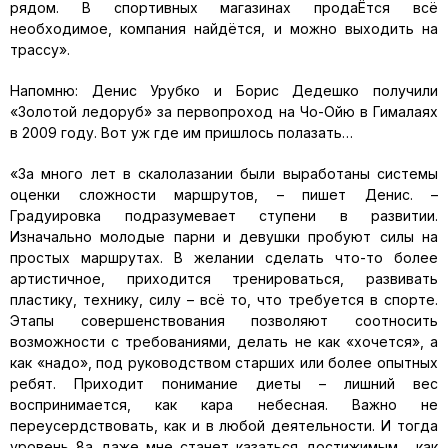
рядом. В спортивных магазинах продаЁтся всё
необходимое, компания найдётся, и можно выходить на
трассу».
Напомню: Денис Урубко и Борис Дедешко получили
«Золотой ледоруб» за первопроход на Чо-Ойю в Гималаях
в 2009 году. Вот уж где им пришлось полазать…
«За много лет в скалолазании были выработаны системы
оценки сложности маршрутов, – пишет Денис. –
Градуировка подразумевает ступени в развитии.
Изначально молодые парни и девушки пробуют силы на
простых маршрутах. В желании сделать что-то более
артистичное, приходится тренироваться, развивать
пластику, технику, силу – всё то, что требуется в спорте.
Этапы совершенствования позволяют соотносить
возможности с требованиями, делать не как «хочется», а
как «надо», под руководством старших или более опытных
ребят. Приходит понимание диеты – лишний вес
воспринимается, как кара небесная. Важно не
переусердствовать, как и в любой деятельности. И тогда
уровень 8а даже мне станет казаться достижимым… как