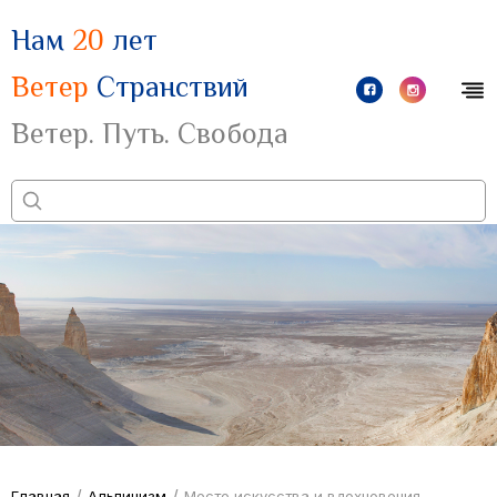
Нам
20
лет
Ветер
Странствий
Ветер. Путь. Свобода
/
/
Главная
Альпинизм
Место искусства и вдохновения...