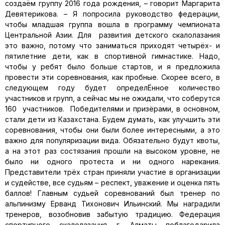
создаём группу 2016 года рождения, – говорит Маргарита
Девятерикова. – Я попросила руководство федерации,
чтобы младшая группа вошла в программу чемпионата
Центральной Азии. Для развития детского скалолазания
это важно, потому что заниматься приходят четырёх- и
пятилетние дети, как в спортивной гимнастике. Надо,
чтобы у ребят было больше стартов, и я предложила
провести эти соревнования, как пробные. Скорее всего, в
следующем году будет определЁнное количество
участников и групп, а сейчас мы не ожидали, что соберутся
160 участников. Победителями и призёрами, в основном,
стали дети из Казахстана. Будем думать, как улучшить эти
соревнования, чтобы они были более интересными, а это
важно для популяризации вида. Обязательно будут квоты,
а на этот раз состязания прошли на высоком уровне, не
было ни одного протеста и ни одного нарекания.
Представители трёх стран приняли участие в организации
и судействе, все судьям – респект, уважение и оценка пять
баллов! Главным судьей соревнований был тренер по
альпинизму Ерванд Тихонович Ильинский. Мы наградили
тренеров, возобновив забытую традицию. Федерация
спортивного скалолазания г. Алматы поблагодарила