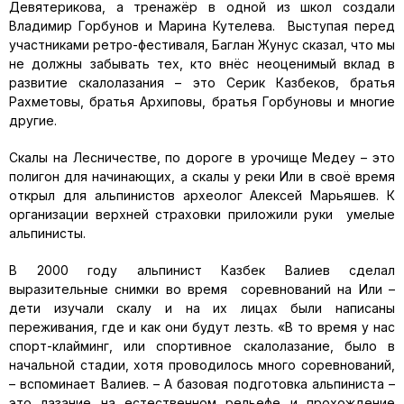
Девятерикова, а тренажёр в одной из школ создали
Владимир Горбунов и Марина Кутелева. Выступая перед
участниками ретро-фестиваля, Баглан Жунус сказал, что мы
не должны забывать тех, кто внёс неоценимый вклад в
развитие скалолазания – это Серик Казбеков, братья
Рахметовы, братья Архиповы, братья Горбуновы и многие
другие.
Скалы на Лесничестве, по дороге в урочище Медеу – это
полигон для начинающих, а скалы у реки Или в своё время
открыл для альпинистов археолог Алексей Марьяшев. К
организации верхней страховки приложили руки умелые
альпинисты.
В 2000 году альпинист Казбек Валиев сделал
выразительные снимки во время соревнований на Или –
дети изучали скалу и на их лицах были написаны
переживания, где и как они будут лезть. «В то время у нас
спорт-клайминг, или спортивное скалолазание, было в
начальной стадии, хотя проводилось много соревнований,
– вспоминает Валиев. – А базовая подготовка альпиниста –
это лазание на естественном рельефе и прохождение