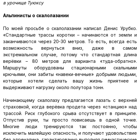
в урочище Туюксу
Альпинисты о скалолазании
По моей просьбе о скалолазании написал Денис Урубко.
«Стандартные трассы коротки – начинаются от земли и
заканчиваются через 20-30 метров. То есть, всегда есть
возможность вернуться вниз, даже в самом
экстремальном случае, потому что стандартная длина
верёвки – 80 метров для варианта «туда-обратно».
Маршруты оборудованы стационарными скальными
крючьями, они забиты «навеки-вечные» добрыми людьми,
которые хотели сделать вашу жизнь приятнее и
выдерживают нагрузку около полутора тонн.
Начинающему скалолазу предлагается лазать с верхней
страховкой, когда верёвка продета через «станцию» над
трассой. Риск глубокого срыва отсутствует в принципе.
Отпустив руки, ты просто повисаешь в одной точке.
Многие люди тренируются так постоянно, чтобы
исключить малейшую опасность, и получают удовольствие
без адреналина, гарантированно выполняя гимнастические