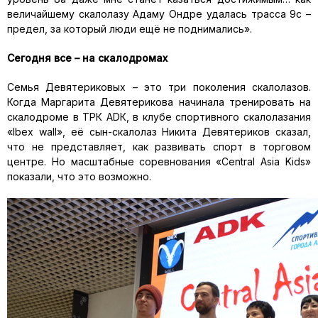
величайшему скалолазу Адаму Ондре удалась трасса 9с –
предел, за который люди ещё не поднимались».
Сегодня все – на скалодромах
Семья Девятериковых – это три поколения скалолазов.
Когда Маргарита Девятерикова начинала тренировать на
скалодроме в ТРК ADК, в клубе спортивного скалолазания
«Ibex wall», её сын-cкалолаз Никита Девятериков сказал,
что не представляет, как развивать спорт в торговом
центре. Но масштабные соревнования «Central Asia Kids»
показали, что это возможно.