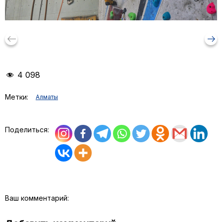
keyboard_backspace
arrow_right_alt
4 098
Метки:
Aлматы
Поделиться:
Ваш комментарий: