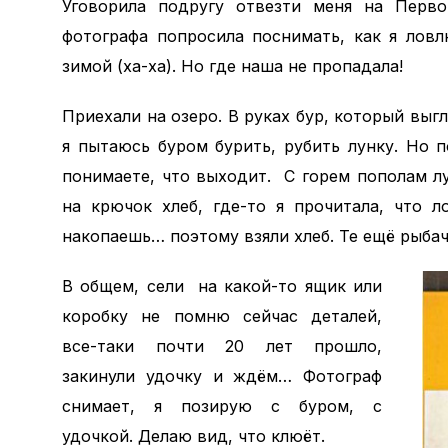
Уговорила подругу отвезти меня на Первом
фотографа попросила поснимать, как я ловл
зимой (ха-ха). Но где наша не пропадала!
Приехали на озеро. В руках бур, который выг
я пытаюсь буром бурить, рубить лунку. Но п
понимаете, что выходит. С горем пополам л
на крючок хлеб, где-то я прочитала, что 
накопаешь… поэтому взяли хлеб. Те ещё рыбач
В общем, сели на какой-то ящик или
коробку не помню сейчас деталей,
все-таки почти 20 лет прошло,
закинули удочку и ждём… Фотограф
снимает, я позирую с буром, с
удочкой. Делаю вид, что клюёт.