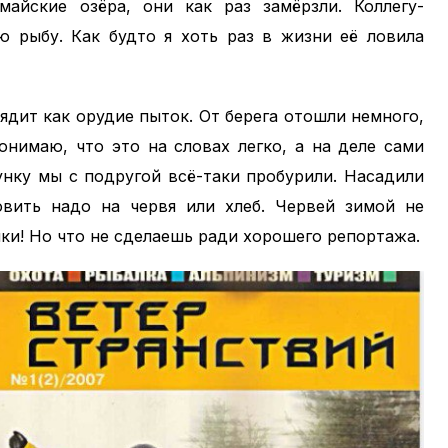
айские озёра, они как раз замёрзли. Коллегу-
ю рыбу. Как будто я хоть раз в жизни её ловила
лядит как орудие пыток. От берега отошли немного,
онимаю, что это на словах легко, а на деле сами
унку мы с подругой всё-таки пробурили. Насадили
ловить надо на червя или хлеб. Червей зимой не
ки! Но что не сделаешь ради хорошего репортажа.