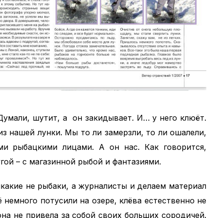
Думали, шутит, а он закидывает. И… у него клюёт.
з нашей лунки. Мы то ли замерзли, то ли ошалели,
ми рыбацкими лицами. А он нас. Как говорится,
угой – с магазинной рыбой и фантазиями.
икакие не рыбаки, а журналисты и делаем материал
 немного потусили на озере, клёва естественно не
она не привела за собой своих больших сородичей.