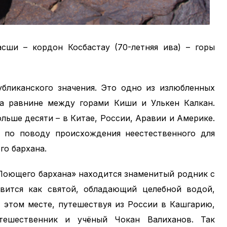
асши – кордон Косбастау (70-летняя ива) – горы
бликанского значения. Это одно из излюбленных
а равнине между горами Киши и Улькен Калкан.
ьше десяти – в Китае, России, Аравии и Америке.
 по поводу происхождения неестественного для
го бархана.
Поющего бархана» находится знаменитый родник с
вится как святой, обладающий целебной водой,
 этом месте, путешествуя из России в Кашгарию,
тешественник и учёный Чокан Валиханов. Так