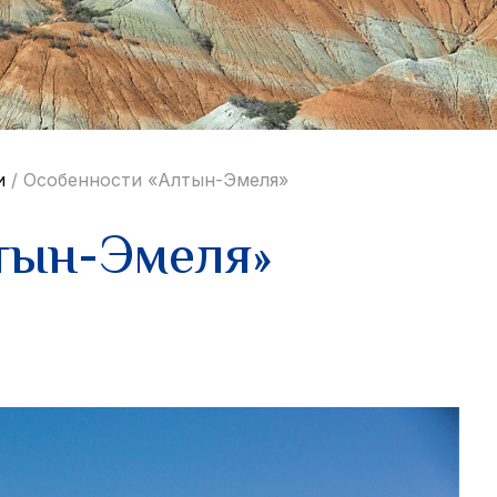
и
/
Особенности «Алтын-Эмеля»
тын-Эмеля»