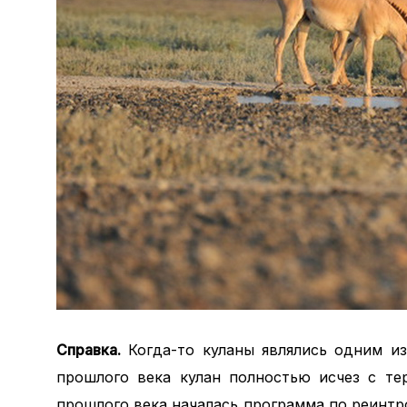
Справка.
Когда-то куланы являлись одним и
прошлого века кулан полностью исчез с те
прошлого века началась программа по реинтр