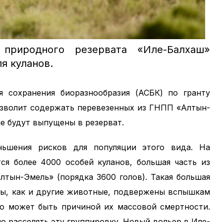
 природного резервата «Иле-Балхаш»
я куланов.
я сохранения биоразнообразия (АСБК) по гранту
озволит содержать перевезенных из ГНПП «Алтын-
е будут выпущены в резерват.
ньшения рисков для популяции этого вида. На
ся более 4000 особей куланов, большая часть из
лтын-Эмель» (порядка 3600 голов). Такая большая
аны, как и другие животные, подвержены вспышкам
но может быть причиной их массовой смертности.
 расселять эту группировку. Новый вольер в Иле-