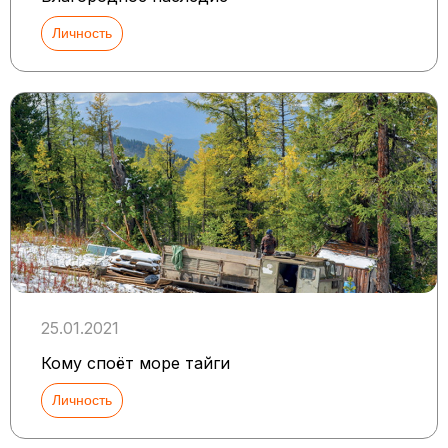
Личность
25.01.2021
Кому споёт море тайги
Личность