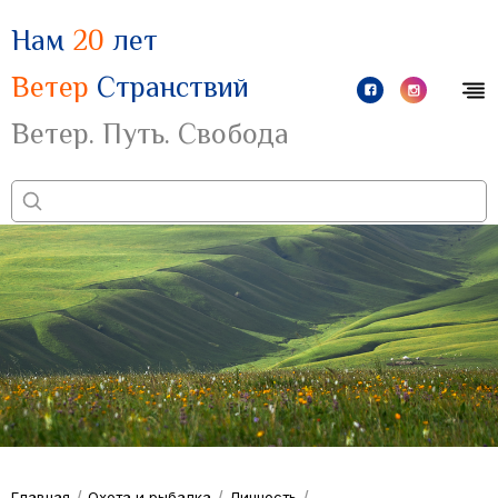
Нам
20
лет
Ветер
Странствий
Ветер. Путь. Свобода
/
/
/
Главная
Охота и рыбалка
Личность