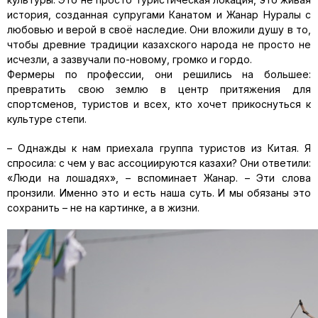
история, созданная
супругами Канатом и
Жанар
Нуралы
с
любовью и верой в своё наследие.
Они
вложили душу в то,
чтобы древние традиции казахского народа не просто не
исчезли, а зазвучали по-новому, громко и гордо.
Фермеры по профессии, они решились на большее:
превратить свою землю в центр притяжения для
спортсменов, туристов и всех, кто хочет прикоснуться к
культуре степи.
–
Однажды к нам приехала группа туристов из Китая. Я
спросила: с чем у вас ассоциируются казахи?
О
ни ответили:
«
Люди на лошадях
»
,
–
вспоминает
Жанар
.
–
Эти слова
пронзили. Именно это и есть наша суть. И мы обязаны это
сохранить
–
не на картинке, а в жизни.