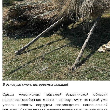
В
этноауле
много интересных локаций
Среди живописных пейзажей
Алматинской
обл
асти
появилось особенное место
–
этноаул
«
Құт
», который уже
успели назвать сердцем возрождения национальной
культуры. Это н
е просто туристическая локация,
это живая