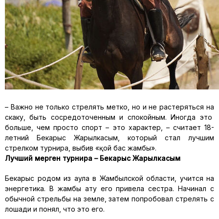
– Важно не только стрелять метко, но и не растеряться
на
скаку, быть сосредоточенным и спокойным. Иногд
а это
больше, чем просто спорт
–
это характер,
–
считает 18-
летний
Бекарыс
Жарылкасым
, который стал
лучшим
стрелком турнира
, выбив «
қ
ой
бас
жамбы
»
.
Лучший
мерген
турнира
–
Бекарыс
Жарылкасым
Бекарыс
родом из аула в
Жамбылской
области, учится на
энергетика. В
жамбы
ату
его привела сестра. Начинал с
обычной стрельбы на земле, затем попробовал стрелять с
лошади и понял, что это его.