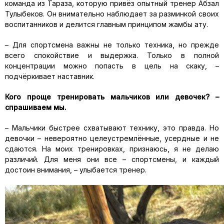
команда из
Тараза
, которую привёз опытный тренер
Абзал
Тул
ы
беков
. Он внимательно наблюдает за
разминкой
своих
воспитанников и делится главным принципом
жамбы
ату
.
–
Для спортсмена
важны
не только техника, но прежде
всего спокойствие и выдержка. Только в полной
концентрации можно попасть в цель на скаку,
–
подчёркивает наставник.
Кого проще тренировать
мальчиков или девочек?
–
спрашиваем мы.
–
Мальчики быстрее схватывают технику, это правда. Но
девочки
–
невероятно целеустремлённые, усердные и не
сдаются. На моих тренировках, признаюсь, я не делаю
различий. Для меня они все
–
спортсме
ны, и каждый
достоин внимания,
–
улыбается тренер.