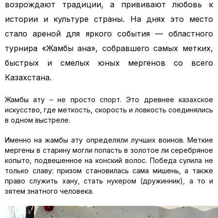
возрождают традиции, а прививают любовь к
истории и культуре страны. На днях это место
стало
ареной для яркого события — областного
турнира
«
Жамбы
ана
»
, собравшего
самых метких,
быстрых и смелых юных
мергенов
со всего
Казахстана
.
Жамбы
ату
–
не просто спорт. Это древнее казахское
искусство, где меткость, скорость и
ловкость
соединялись
в одном выстреле.
Именно
на
жамбы
ату
определяли лучших воинов.
Меткие
мергены
в старину могли попасть в золотое
ли серебряное
копыто
, подвешенное на
конский волос
. Победа сулила не
только славу: призом становилась сама мишень, а также
пра
во служить хану, стать нукером (дружинник),
а то и
зятем знатного человека.