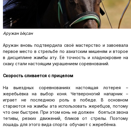
Аружан
Ы
қсан
Аружан
вновь подтвердила своё
мастерство и
завоевала
первое место в стрельбе по азиатским мишеням и второе
в дисциплине
жамбы
ату
. Её точность и хладнокровие на
скаку стали настоящим украшением соревнований.
Скорость сливается с прицелом
На выездных соревнованиях настоящая лотерея
–
жеребьёвка на выбор коня. Четвероногий напарник –
играет не последнюю роль в победе. В основном
стараются на
жамбы
ата
использовать жеребцов, потому
что они быстрее.
При этом конь не должен бояться звона
тетивы, резких движений, бликов от стрелы. Поэтому
лошадь для этого вида спорта обучают с жереб
ё
нка.