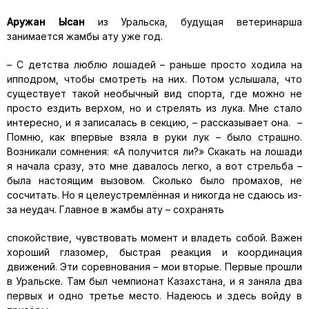
Аружан
Ы
қсан
из Уральска, будущая
ветеринарша
занимается
жамбы
ату уже год.
–
С детства люблю лошадей
–
раньше просто ходила на
ипподром, чтобы смотреть на них. Потом услышала, что
существует такой необычный вид спорта, где можно не
просто ездить верхом, но и стрелять из лука. Мне стало
интересно
,
и я записалась в секцию,
–
рассказывает она.
–
Помню
, как впервые взяла в руки лук
–
было страшно.
Возникали сомнения: «А получится ли?» Скакать на лошади
я начала сразу, это мне давалось легко, а вот стрельба
–
была настоящим вызовом. Сколько было промахов
,
не
сосчитать. Но я целеустремлённая и никогда не сдаюсь из-
за неудач. Главное в
жамбы
ату
–
сохранять
спокойствие, чувствовать момент и владеть собой. Важен
хороший глазомер, быстрая реакция и координация
движений. Эти соревнования
–
мои вторые. Первые прошли
в Уральске
. Там
был чемпионат Казахстана, и я заняла
два
первых и одно третье место. Надеюсь и здесь войду в