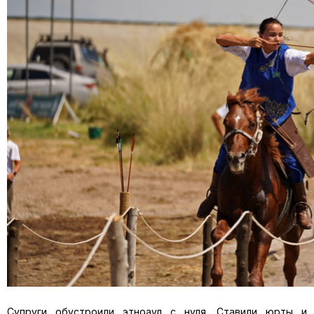
Супруги обустроили
этноаул
с нуля. С
тавили юрты и