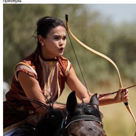
приз
ё
ры.