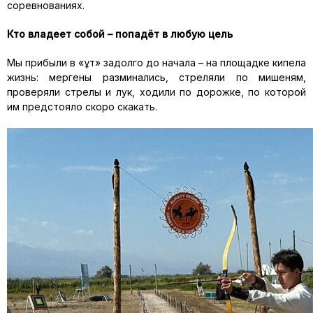
соревнованиях
.
К
то владеет собой –
попадёт в любую цель
Мы прибыли в «
Құт
» задолго до начала
–
на площадке кипела
жизнь:
мергены
разминались, стреляли по мишеням,
проверяли стрелы и
лук, ходили
по дорожке, по которой
им предстояло скоро скакать.