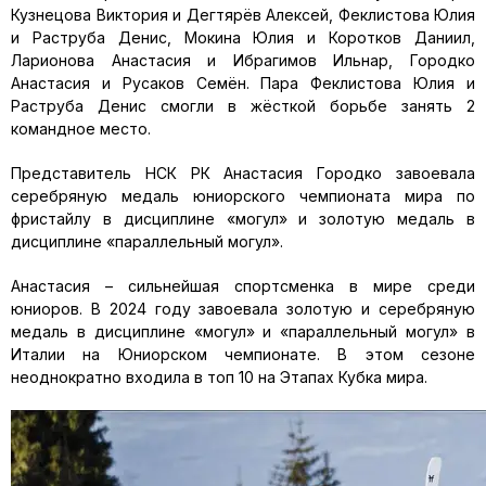
Кузнецова Виктория и Дегтярёв Алексей, Феклистова Юлия
и Раструба Денис, Мокина Юлия и Коротков Даниил,
Ларионова Анастасия и Ибрагимов Ильнар, Городко
Анастасия и Русаков Семён. Пара Феклистова Юлия и
Раструба Денис смогли в жёсткой борьбе занять 2
командное место.
Представитель НСК РК Анастасия Городко завоевала
серебряную медаль юниорского чемпионата мира по
фристайлу в дисциплине «могул» и золотую медаль в
дисциплине «параллельный могул».
Анастасия – сильнейшая спортсменка в мире среди
юниоров. В 2024 году завоевала золотую и серебряную
медаль в дисциплине «могул» и «параллельный могул» в
Италии на Юниорском чемпионате. В этом сезоне
неоднократно входила в топ 10 на Этапах Кубка мира.