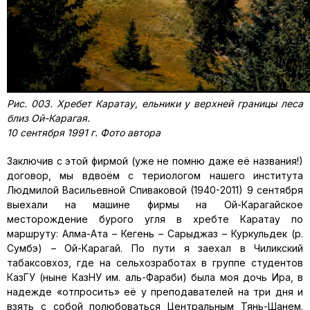
Рис. 003. Хребет Каратау, ельники у верхней границы леса
близ Ой-Карагая.
10 сентября 1991 г. Фото автора
Заключив с этой фирмой (уже не помню даже её названия!)
договор, мы вдвоём с териологом нашего института
Людмилой Васильевной Спиваковой (1940-2011) 9 сентября
выехали на машине фирмы на Ой-Карагайское
месторождение бурого угля в хребте Каратау по
маршруту: Алма-Ата – Кегень – Сарыджаз – Куркульдек (р.
Сумбэ) – Ой-Карагай. По пути я заехал в Чиликский
табаксовхоз, где на сельхозработах в группе студентов
КазГУ (ныне КазНУ им. аль-Фараби) была моя дочь Ира, в
надежде «отпросить» её у преподавателей на три дня и
взять с собой полюбоваться Центральным Тянь-Шанем.