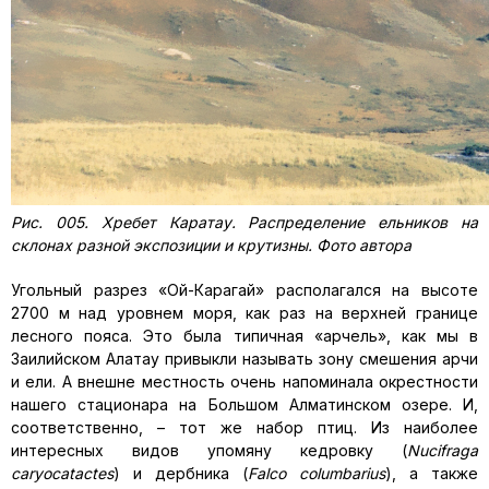
Рис. 005. Хребет Каратау. Распределение ельников на
склонах разной экспозиции и крутизны. Фото автора
Угольный разрез «Ой-Карагай» располагался на высоте
2700 м над уровнем моря, как раз на верхней границе
лесного пояса. Это была типичная «арчель», как мы в
Заилийском Алатау привыкли называть зону смешения арчи
и ели. А внешне местность очень напоминала окрестности
нашего стационара на Большом Алматинcком озере. И,
соответственно, – тот же набор птиц. Из наиболее
интересных видов упомяну кедровку (
Nucifraga
caryocatactes
) и дербника (
Falco columbarius
), а также