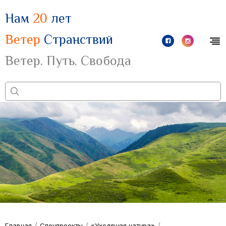
Нам
20
лет
Ветер
Странствий
Ветер. Путь. Свобода
/
/
/
Главная
Спецпроекты
«Уходящая натура»