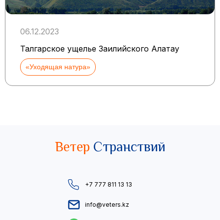
06.12.2023
Талгарское ущелье Заилийского Алатау
«Уходящая натура»
Ветер
Странствий
+7 777 811 13 13
info@veters.kz