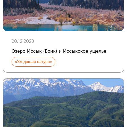
20.12.2023
Озеро Иссык (Есик) и Иссыкское ущелье
«Уходящая натура»