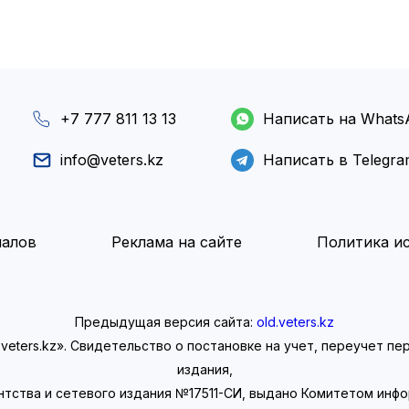
+7 777 811 13 13
Написать на Whats
info@veters.kz
Написать в Telegr
иалов
Реклама на сайте
Политика ис
Предыдущая версия сайта:
old.veters.kz
eters.kz». Свидетельство о постановке на учет, переучет п
издания,
нтства и сетевого издания №17511-СИ, выдано Комитетом инф