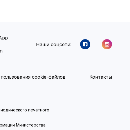
App
Наши соцсети:
am
пользования cookie-файлов
Контакты
ериодического печатного
ормации Министерства