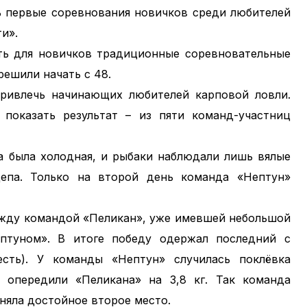
ть первые соревнования новичков среди любителей
и».
ть для новичков традиционные соревновательные
решили начать с 48.
ривлечь начинающих любителей карповой ловли.
 показать результат – из пяти команд-участниц
а была холодная, и рыбаки наблюдали лишь вялые
цепа. Только на второй день команда «Нептун»
ежду командой «Пеликан», уже имевшей небольшой
туном». В итоге победу одержал последний с
есть). У команды «Нептун» случилась поклёвка
 опередили «Пеликана» на 3,8 кг. Так команда
аняла достойное второе место.