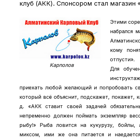
клуб (АКК). Спонсором стал магазин 
Этими соре
набрался м
Алматинско
кому поня
отпусти».
Карполов
Для обуче
инструкта
приехать любой желающий и попробовать св
который всё объяснит, подскажет, покажет, к
д. «АКК ставит своей задачей обязатель
непременно должен поймать экземпляр весо
рыбу!» Рыба ловится на кукурузу, бойлы,
миксом, ими же она питается и наедаетс