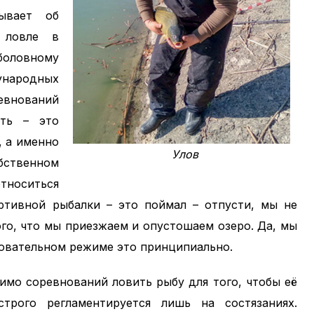
зывает об
 ловле в
боловному
ународных
евнований
сть – это
, а именно
Улов
бственном
тноситься
тивной рыбалки – это поймал – отпусти, мы не
го, что мы приезжаем и опустошаем озеро. Да, мы
новательном режиме это принципиально.
имо соревнований ловить рыбу для того, чтобы её
трого регламентируется лишь на состязаниях.