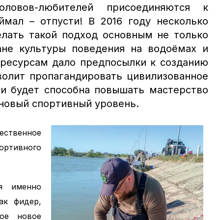
ловов-любителей присоединяются к
ймал – отпусти! В 2016 году несколько
лать такой подход основным не только
не культуры поведения на водоёмах и
ресурсам дало предпосылки к созданию
зволит пропагандировать цивилизованное
 и будет способна повышать мастерство
 новый спортивный уровень.
ественное
ортивного
я именно
ак фидер,
кое новое