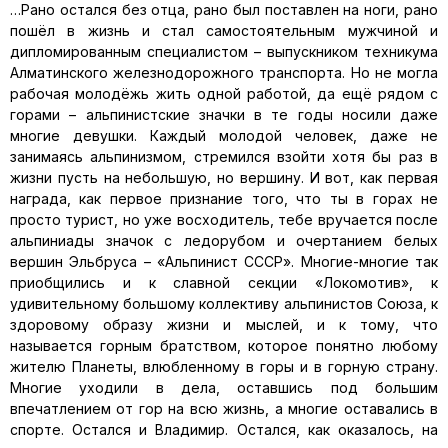
…Рано остался без отца, рано был поставлен на ноги, рано
пошёл в жизнь и стал самостоятельным мужчиной и
дипломированным специалистом – выпускником техникума
Алматинского железнодорожного транспорта. Но не могла
рабочая молодёжь жить одной работой, да ещё рядом с
горами – альпинистские значки в те годы носили даже
многие девушки. Каждый молодой человек, даже не
занимаясь альпинизмом, стремился взойти хотя бы раз в
жизни пусть на небольшую, но вершину. И вот, как первая
награда, как первое признание того, что ты в горах не
просто турист, но уже восходитель, тебе вручается после
альпиниады значок с ледорубом и очертанием белых
вершин Эльбруса – «Альпинист СССР». Многие-многие так
приобщились и к славной секции «Локомотив», к
удивительному большому коллективу альпинистов Союза, к
здоровому образу жизни и мыслей, и к тому, что
называется горным братством, которое понятно любому
жителю Планеты, влюбленному в горы и в горную страну.
Многие уходили в дела, оставшись под большим
впечатлением от гор на всю жизнь, а многие оставались в
спорте. Остался и Владимир. Остался, как оказалось, на