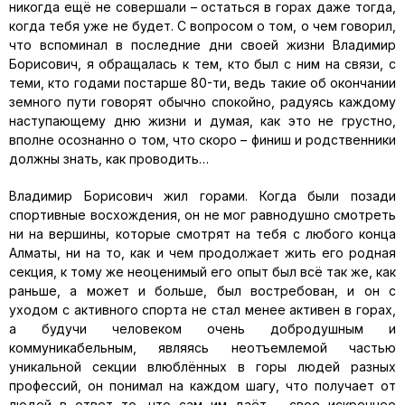
никогда ещё не совершали – остаться в горах даже тогда,
когда тебя уже не будет. С вопросом о том, о чем говорил,
что вспоминал в последние дни своей жизни Владимир
Борисович, я обращалась к тем, кто был с ним на связи, с
теми, кто годами постарше 80-ти, ведь такие об окончании
земного пути говорят обычно спокойно, радуясь каждому
наступающему дню жизни и думая, как это не грустно,
вполне осознанно о том, что скоро – финиш и родственники
должны знать, как проводить…
Владимир Борисович жил горами. Когда были позади
спортивные восхождения, он не мог равнодушно смотреть
ни на вершины, которые смотрят на тебя с любого конца
Алматы, ни на то, как и чем продолжает жить его родная
секция, к тому же неоценимый его опыт был всё так же, как
раньше, а может и больше, был востребован, и он с
уходом с активного спорта не стал менее активен в горах,
а будучи человеком очень добродушным и
коммуникабельным, являясь неотъемлемой частью
уникальной секции влюблённых в горы людей разных
профессий, он понимал на каждом шагу, что получает от
людей в ответ то, что сам им даёт – свое искреннее