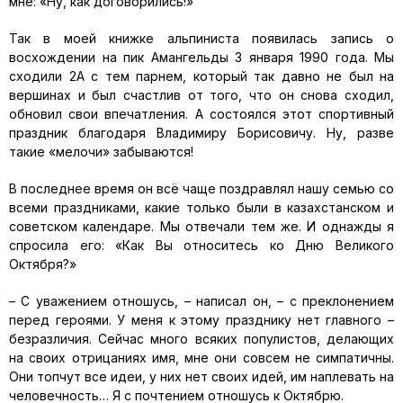
мне: «Ну, как договорились!»
Так в моей книжке альпиниста появилась запись о
восхождении на пик Амангельды 3 января 1990 года. Мы
сходили 2А с тем парнем, который так давно не был на
вершинах и был счастлив от того, что он снова сходил,
обновил свои впечатления. А состоялся этот спортивный
праздник благодаря Владимиру Борисовичу. Ну, разве
такие «мелочи» забываются!
В последнее время он всё чаще поздравлял нашу семью со
всеми праздниками, какие только были в казахстанском и
советском календаре. Мы отвечали тем же. И однажды я
спросила его: «Как Вы относитесь ко Дню Великого
Октября?»
– С уважением отношусь, – написал он, – с преклонением
перед героями. У меня к этому празднику нет главного –
безразличия. Сейчас много всяких популистов, делающих
на своих отрицаниях имя, мне они совсем не симпатичны.
Они топчут все идеи, у них нет своих идей, им наплевать на
человечность… Я с почтением отношусь к Октябрю.