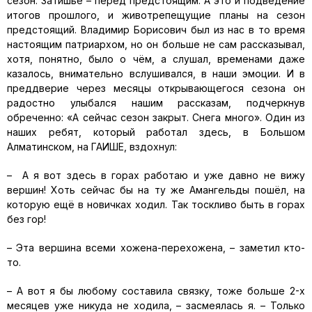
сезон. Затишье – перед предстоящим. А это и подведение
итогов прошлого, и животрепещущие планы на сезон
предстоящий. Владимир Борисович был из нас в то время
настоящим патриархом, но он больше не сам рассказывал,
хотя, понятно, было о чём, а слушал, временами даже
казалось, внимательно вслушивался, в наши эмоции. И в
преддверие через месяцы открывающегося сезона он
радостно улыбался нашим рассказам, подчеркнув
обреченно: «А сейчас сезон закрыт. Снега много». Один из
наших ребят, который работал здесь, в Большом
Алматинском, на ГАИШЕ, вздохнул:
– А я вот здесь в горах работаю и уже давно не вижу
вершин! Хоть сейчас бы на ту же Амангельды пошёл, на
которую ещё в новичках ходил. Так тоскливо быть в горах
без гор!
– Эта вершина всеми хожена-перехожена, – заметил кто-
то.
– А вот я бы любому составила связку, тоже больше 2-х
месяцев уже никуда не ходила, – засмеялась я. – Только