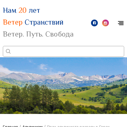
Нам
20
лет
Ветер
Странствий
Ветер. Путь. Свобода
/
/
Главная
Альпинизм
Прах альпиниста развеян в Горах