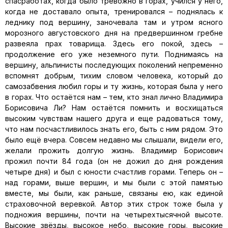
спасработах, когда было тревожно в горах, учился у него,
когда не доставало опыта, тренировался – поднялась к
леднику под вершину, заночевала там и утром ясного
морозного августовского дня на предвершинном гребне
развеяла прах товарища. Здесь его покой, здесь –
продолжение его уже неземного пути. Поднимаясь на
вершину, альпинисты последующих поколений непременно
вспомнят добрым, тихим словом человека, который до
самозабвения любил горы и ту жизнь, которая была у него
в горах. Что остаётся нам – тем, кто знал лично Владимира
Борисовича Ли? Нам остаётся помнить и восхищаться
высоким чувствам нашего друга и еще радоваться тому,
что нам посчастливилось знать его, быть с ним рядом. Это
было ещё вчера. Совсем недавно мы слышали, видели его,
желали прожить долгую жизнь. Владимир Борисович
прожил почти 84 года (он не дожил до дня рождения
четыре дня) и был с юности счастлив горами. Теперь он –
над горами, выше вершин, и мы были с этой памятью
вместе, мы были, как раньше, связаны ею, как единой
страховочной веревкой. Автор этих строк тоже была у
подножия вершины, почти на четырехтысячной высоте.
Высокие звёзды, высокое небо, высокие горы, высокие