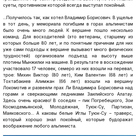
суеты, противником которой всегда выступал покойный.
…Получилось так, как хотел Владимир Борисович. В ущелье
в тот день, у мемориала погибшим в горах альпинистам
было очень много людей. К вершине пошло несколько
команд. Для восходителей (это ветераны, старшему из
которых больше 80 лет, и по понятным причинам для них
уже сами подходы к вершине вызывают много физических
трудностей) организовали подъезд на высоту выше
плотины Мынжилки на машине. В результате в восхождении
участвовало 17 человек, семеро из них взошли на перевал,
трое: Михин Виктор (80 лет), Ким Валентин (68 лет) и
Тохтабакиев Алимжан (66 лет) взошли на вершину
Локомотив и развеяли прах Ли Владимира Борисовича над
горами и сверкающими ледниками Заилийского Алатау.
Здесь очень красиво! В соседях – пик Погребецкого, Зои
Космодемьянской, Молодёжная, Туюк-Су, Партизан,
Маяковского… А каковы белые Иглы Туюк-Су – траверс,
который хорошо знал покойный, которые будоражат
воображение любого альпиниста.