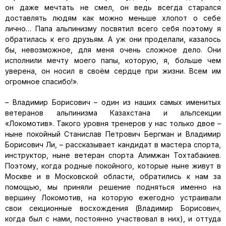
он даже мечтать не смел, он ведь всегда старался
доставлять людям как можно меньше хлопот о себе
лично… Папа альпинизму посвятил всего себя поэтому я
обратилась к его друзьям. А уж они проделали, казалось
бы, невозможное, для меня очень сложное дело. Они
исполнили мечту моего папы, которую, я, больше чем
уверена, он носил в своём сердце при жизни. Всем им
огромное спасибо!».
– Владимир Борисович – один из наших самых именитых
ветеранов альпинизма Казахстана и альпсекции
«Локомотив». Такого уровня тренеров у нас только двое –
ныне покойный Станислав Петрович Бергман и Владимир
Борисович Ли, – рассказывает кандидат в мастера спорта,
инструктор, ныне ветеран спорта Алимжан Тохтабакиев.
Поэтому, когда родные покойного, которые ныне живут в
Москве и в Московской области, обратились к нам за
помощью, мы приняли решение подняться именно на
вершину Локомотив, на которую ежегодно устраивали
свои секционные восхождения (Владимир Борисович,
когда был с нами, постоянно участвовал в них), и оттуда