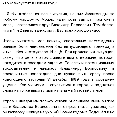
кто ж выпустит в Новый год?!
– Я бы любого из вас выпустил, на пик Амангельды по
любому маршруту. Можно идти хоть завтра, там снега
мало, – согласился вдруг Владимир Борисович. Тем более,
что и 1, и 2 января дежурю я. Вас всех хорошо знаю.
Чтобы читатель мог понять, спортивные восхождения
раньше были невозможны без выпускающего тренера, а
иные – без инструктора. И ещё. Для прояснения ситуации,
скажу, что речь в этом диалоге шла о вершине, которая
находится в соседнем ущелье. То есть и потенциальным
восходителям, и начспасу (Владимиру Борисовичу) в
праздничные новогодние дни нужно быть сразу после
новогоднего застолья 31 декабря 1989 года в соседнем
ущелье. Как минимум – спуститься в город и подняться
снова на ту же высоту, для начала – в базовый лагерь.
Утром 1 января мы только уснули. Я слышала лишь мягкие
шаги Владимира Борисовича и, открыв глаза, увидела, как
он каждому шепнул на ухо: «С Новым годом!» Подошёл и ко