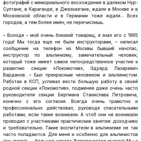
фотографий с мемориального восхождения в далеком Нур-
Султане, в Караганде, в Джезказгане, ждали в Москве и в
Московской области и в Германии тоже ждали… Всех
городов, а тем более имён, не перечислишь.
– Володя – мой очень близкий товарищ, я знал его с 1965
года! Мы тогда еще не были инструкторами, – написал
сообщение на телефон из Москвы бывший начспас,
инструктор по альпинизму, замечательный человек,
который тоже имеет самое непосредственное участие к
развитию секции «Локомотив», Эдуард Лазаревич
Варданов. – Был прекрасным человеком и альпинистом.
Работая в КСП, успевал вести большую работу в своей
родной секции «Локомотив», подменяя даже очень часто
руководителя секции Бергмана Станислава Петровича,
конечно с его согласия. Всегда очень грамотно и
профессионально действовал, руководя спасательными
работами, если такие возникали. А чтоб они не возникали
проводил с участниками практические занятия: доходчиво
и требовательно. Такие воспитатели в альпинизме не так
часто попадаются. Для меня и особенно для альпинистов
его смерть – большая утрата. Вспоминается многое! Мы с