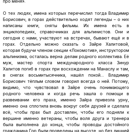
про меня».
О тех людях, имена которых перечислил тогда Владимир
Борисович, в горах действительно ходят легенды – о них
написаны книги, сняты фильмы. Их имена есть в
энциклопедиях, справочниках для альпинистов. Они и
сегодня с нами, участвуют на встречах, бывают ещё и в
горах. Отдельно можно сказать о Зайре Халитовой,
которая будучи членом секции «Локомотив», инструктором
альпинизма, осталась верна делам родного коллектива. Её
муж, мастер спорта международного класса Зинур
Халитов погиб в горах при восхождении на Манаслу и там,
в снегах восьмитысячника, нашёл покой… Владимир
Борисович тёплым словом говорил всегда о ней. Потому,
видимо, что чувствовал в Зайре очень понимающего
родного человека и когда речь зашла о помощи в
развеивании его праха, именно Зайра привезла урну,
именно она сплотила вновь вокруг себя друзей и сделала
всё, чтобы прах был доставлен, чтобы его подняли к
вершине именно ветераны, чтобы воля друга и тренера
была выполнена до конца, чтобы проводы достойного
гражданина Гор были проведены на высоте, но без лишней