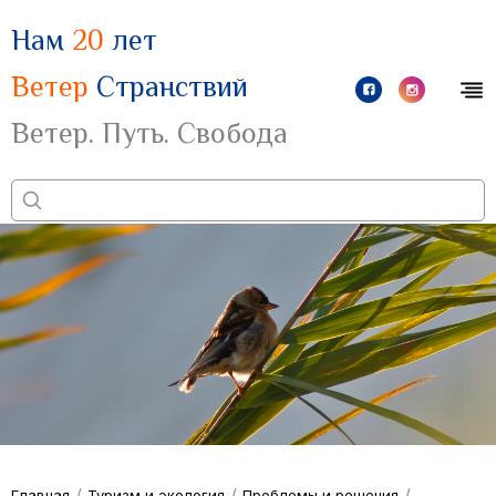
Нам
20
лет
Ветер
Странствий
Ветер. Путь. Свобода
/
/
/
Главная
Туризм и экология
Проблемы и решения