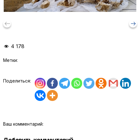
keyboard_backspace
arrow_right_alt
4 178
Метки:
Поделиться:
Ваш комментарий: