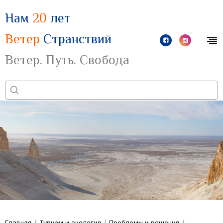
Нам
20
лет
Ветер
Странствий
Ветер. Путь. Свобода
/
/
/
Главная
Туризм и экология
Проблемы и решения