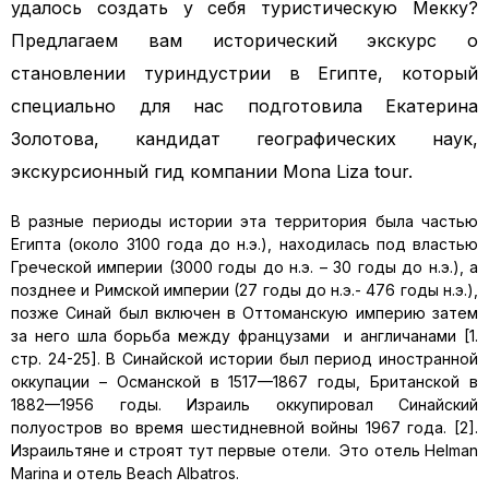
удалось создать у себя туристическую Мекку?
Предлагаем вам исторический экскурс о
становлении туриндустрии в Египте, который
специально для нас подготовила Екатерина
Золотова, кандидат географических наук,
экскурсионный гид компании Mona Liza tour.
В разные периоды истории эта территория была частью
Египта (около 3100 года до н.э.), находилась под властью
Греческой империи (3000 годы до н.э. – 30 годы до н.э.), а
позднее и Римской империи (27 годы до н.э.- 476 годы н.э.),
позже Синай был включен в Оттоманскую империю затем
за него шла борьба между французами и англичанами [1.
стр. 24-25]. В Синайской истории был период иностранной
оккупации – Османской в 1517—1867 годы, Британской в
1882—1956 годы. Израиль оккупировал Синайский
полуостров во время шестидневной войны 1967 года. [2].
Израильтяне и строят тут первые отели. Это отель Helman
Marina и отель Beach Albatros.