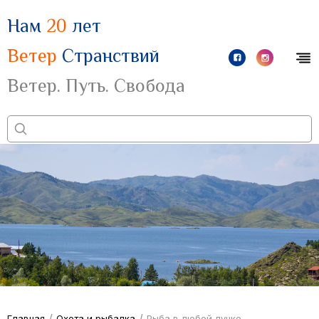
Нам
20
лет
Ветер
Странствий
Ветер. Путь. Свобода
/
/
Главная
Охота и рыбалка
Рыба в любой лунке