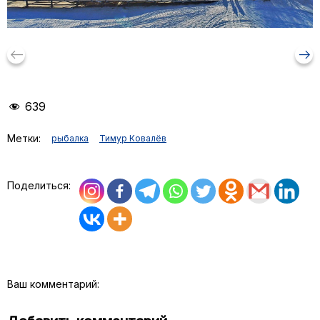
keyboard_backspace
arrow_right_alt
639
Метки:
рыбалка
Тимур Ковалёв
Поделиться:
Ваш комментарий: