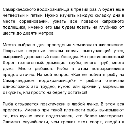
Самаркандского водохранилища в третий раз. А будет ещё
четвёртый и пятый. Нужно изучить каждую складку дна в
месте соревнований, узнать все повадки капризного
подлещика, именно его мы будем ловить на глубинах от
шести до девяти метров.
Место выбрано для проведения чемпионата живописное.
Покрытые негустым леском холмы, выступающий утёс,
вмёрзший деревянный пирс-беседка. Но противоположный
берег техногенный: дымящие трубы, много труб, много
дыма. Много рыбаков. Рыбы в этом водохранилище
предостаточно. На мой вопрос: «Как не поймать рыбу на
Самаркандском водохранилище?» – рыбаки отвечали
односложно: это трудно, нужно или крючки у мормышек
откусить, или просто на берегу остаться!
Рыба отзывается практически в любой лунке. В этом вся
прелесть. Именно при такой плотности рыбы выигрывают
те, кто лучше всех подготовлен, кто более мастеровит.
Элемент случайности, чем грешит этот спорт, сведён к