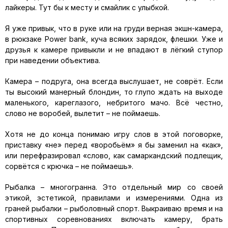
лайкеры. Тут бы к месту и смайлик с улыбкой.
Я уже привык, что в руке или на груди верная экшн-камера,
в рюкзаке Power bank, куча всяких зарядок, флешки. Уже и
друзья к камере привыкли и не впадают в лёгкий ступор
при наведении объектива.
Камера – подруга, она всегда выслушает, не соврёт. Если
ты высокий манерный блондин, то глупо ждать на выходе
маленького, кареглазого, небритого мачо. Всё честно,
слово не воробей, вылетит – не поймаешь.
Хотя не до конца понимаю игру слов в этой поговорке,
приставку «не» перед «воробьём» я бы заменил на «как»,
или перефразировал «слово, как самаркандский подлещик,
сорвётся с крючка – не поймаешь».
Рыбалка – многогранна. Это отдельный мир со своей
этикой, эстетикой, правилами и измерениями. Одна из
граней рыбалки – рыболовный спорт. Выкраиваю время и на
спортивных соревнованиях включать камеру, брать