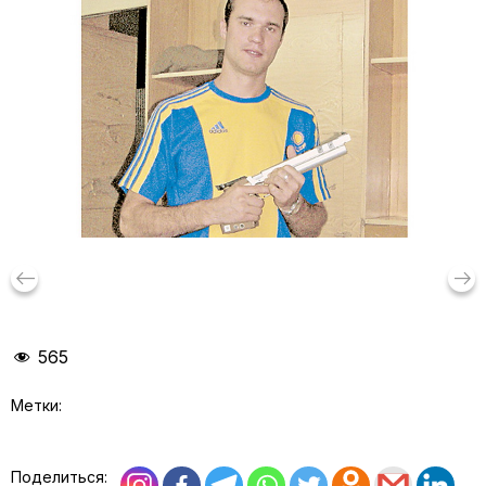
keyboard_backspace
arrow_right_alt
565
Метки:
Поделиться: