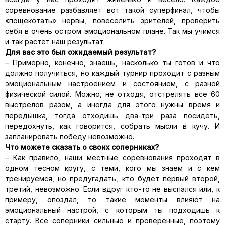
соревнование разбавляет вот такой суперфинал, чтобы
«пощекотать» нервы, повеселить зрителей, проверить
себя в очень остром эмоциональном плане. Так мы учимся
и так растёт наш результат.
Для вас это был ожидаемый результат?
– Примерно, конечно, знаешь, насколько ты готов и что
должно получиться, но каждый турнир проходит с разным
эмоциональным настроением и состоянием, с разной
физической силой. Можно, не отходя, отстрелять все 60
выстрелов разом, а иногда для этого нужны время и
передышка, тогда отходишь два-три раза посидеть,
передохнуть, как говорится, собрать мысли в кучу. И
запланировать победу невозможно.
Что можете сказать о своих соперниках?
– Как правило, наши местные соревнования проходят в
одном тесном кругу, с теми, кого мы знаем и с кем
тренируемся, но предугадать, кто будет первый второй,
третий, невозможно. Если вдруг кто-то не выспался или, к
примеру, опоздал, то такие моменты влияют на
эмоциональный настрой, с которым ты подходишь к
старту. Все соперники сильные и проверенные, поэтому