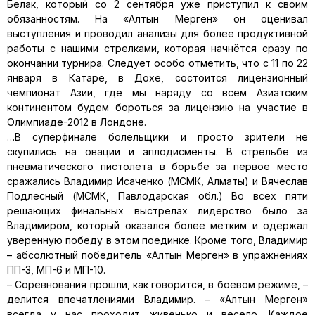
Белак, который со 2 сентября уже приступил к своим
обязанностям. На «Алтын Мерген» он оценивал
выступления и проводил анализы для более продуктивной
работы с нашими стрелками, которая начнётся сразу по
окончании турнира. Следует особо отметить, что с 11 по 22
января в Катаре, в Дохе, состоится лицензионный
чемпионат Азии, где мы наряду со всем Азиатским
континентом будем бороться за лицензию на участие в
Олимпиаде-2012 в Лондоне.
…В суперфинале болельщики и просто зрители не
скупились на овации и аплодисменты. В стрельбе из
пневматического пистолета в борьбе за первое место
сражались Владимир Исаченко (МСМК, Алматы) и Вячеслав
Подлесный (МСМК, Павлодарская обл.) Во всех пяти
решающих финальных выстрелах лидерство было за
Владимиром, который оказался более метким и одержал
уверенную победу в этом поединке. Кроме того, Владимир
– абсолютный победитель «Алтын Мерген» в упражнениях
ПП-3, МП-6 и МП-10.
– Соревнования прошли, как говорится, в боевом режиме, –
делится впечатлениями Владимир. – «Алтын Мерген»
всегда у нас проходит живенько и весело. Каждое