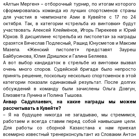
«Алтын Мерген» – отборочный турнир, по итогам которого
сформировалась команда из лучших спортсменов страны
для участия в чемпионате Азии в Кувейте с 17 по 24
октября. Так, в категории «стрельба из винтовки» будут
участвовать Алексей Клеймёнов, Игорь Пирекеев и Юрий
Юрков. В дисциплине «стрельба из пистолета» за награды
сразятся Вячеслав Подлесный, Рашид Юнусметов и Максим
Мазепа. «Женский пистолет» представят Зауреш
Байбусинова, Юлия Дришлюк и Галина Беляева.
А вот выбор кандидаток в стрельбе из винтовки вызвал
очень много споров. Судейской бригаде было непросто
принять решение, поскольку несколько спортсменок в этой
категории показали одинаковый результат. После долгих
обсуждений в команду были зачислены Ольга Довгун,
Елизавета Лунина и Полина Тышова.
Анвар Садуллаевич, на какие награды мы можем
рассчитывать в Кувейте?
– Я на будущее никогда не загадываю, мы стремимся,
работаем и всегда ставим перед собой наивысшие цели.
Для работы со сборной Казахстана к нам приехал
всемирно известный тренерконсультант из Словакии Антон