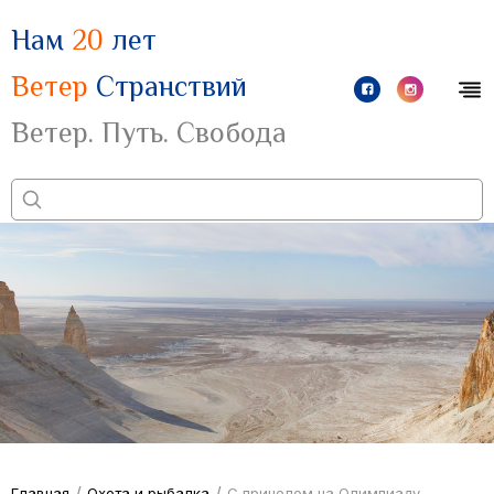
Нам
20
лет
Ветер
Странствий
Ветер. Путь. Свобода
/
/
Главная
Охота и рыбалка
С прицелом на Олимпиаду