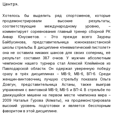
Центр».
Хотелось бы выделить ряд спортсменов, которые
продемонстрировали высокие результаты,
соответствующие международному уровню, –
комментирует соревнования главный тренер сборной РК
Анвар Юнусметов. – Это прежде всего Зауреш
Байбусинова, представительница южноказахстанской
школы стрельбы. В дисциплине «пневматический пистолет»
она не оставила никаких шансов для своих соперниц, её
результат составил 387 очков. У мужчин абсолютным
чемпионом нашего турнира стал Алексей Клеймёнов из
Павлодарской области. Он одержал уверенную победу
сразу в трёх дисциплинах – МВ-9, МВ-6, ВП-6. Среди
женщин-винтовочниц лучшую стрельбу показала Ольга
Довгун, представительница Астаны, также выиграв
упражнения с винтовкой МВ-9, МВ-5 и ВП-4. В стрельбе по
движущейся мишени на первом месте чемпионка мира –
2009 Наталья Гурова (Алматы), на продемонстрировала
высокий уровень подготовки и является бесспорным
фаворитом в этой дисциплине.