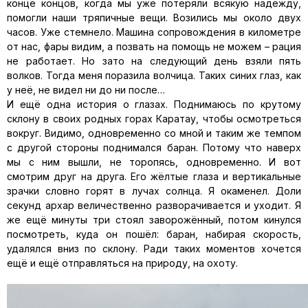
конце концов, когда мы уже потеряли всякую надежду,
помогли наши тряпичные вещи. Возились мы около двух
часов. Уже стемнело. Машина сопровождения в километре
от нас, фары видим, а позвать на помощь не можем – рация
не работает. Но зато на следующий день взяли пять
волков. Тогда меня поразила волчица. Таких синих глаз, как
у неё, не видел ни до ни после…
И ещё одна история о глазах. Поднимаюсь по крутому
склону в своих родных горах Каратау, чтобы осмотреться
вокруг. Видимо, одновременно со мной и таким же темпом
с другой стороны поднимался баран. Потому что наверх
мы с ним вышли, не торопясь, одновременно. И вот
смотрим друг на друга. Его жёлтые глаза и вертикальные
зрачки словно горят в лучах солнца. Я окаменел. Доли
секунд архар величественно разворачивается и уходит. Я
же ещё минуты три стоял заворожённый, потом кинулся
посмотреть, куда он пошёл: баран, набирая скорость,
удалялся вниз по склону. Ради таких моментов хочется
ещё и ещё отправляться на природу, на охоту.