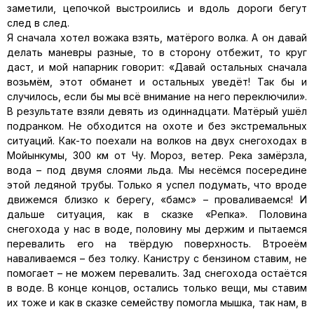
заметили, цепочкой выстроились и вдоль дороги бегут
след в след.
Я сначала хотел вожака взять, матёрого волка. А он давай
делать маневры разные, то в сторону отбежит, то круг
даст, и мой напарник говорит: «Давай остальных сначала
возьмём, этот обманет и остальных уведёт! Так бы и
случилось, если бы мы всё внимание на него переключили».
В результате взяли девять из одиннадцати. Матёрый ушёл
подранком. Не обходится на охоте и без экстремальных
ситуаций. Как-то поехали на волков на двух снегоходах в
Мойынкумы, 300 км от Чу. Мороз, ветер. Река замёрзла,
вода – под двумя слоями льда. Мы несёмся посередине
этой ледяной трубы. Только я успел подумать, что вроде
движемся близко к берегу, «бамс» – проваливаемся! И
дальше ситуация, как в сказке «Репка». Половина
снегохода у нас в воде, половину мы держим и пытаемся
перевалить его на твёрдую поверхность. Втроеём
наваливаемся – без толку. Канистру с бензином ставим, не
помогает – не можем перевалить. Зад снегохода остаётся
в воде. В конце концов, остались только вещи, мы ставим
их тоже и как в сказке семейству помогла мышка, так нам, в