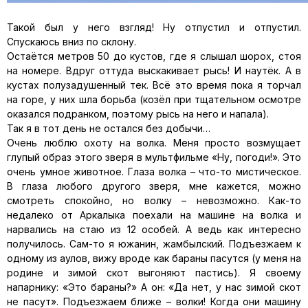
Такой был у него взгляд! Ну отпустил и отпустил.
Спускаюсь вниз по склону.
Остаётся метров 50 до кустов, где я слышал шорох, стоя
на номере. Вдруг оттуда выскакивает рысь! И наутёк. А в
кустах полузадушенный тек. Всё это время пока я торчал
на горе, у них шла борьба (козёл при тщательном осмотре
оказался подранком, поэтому рысь на него и напала).
Так я в тот день не остался без добычи…
Очень люблю охоту на волка. Меня просто возмущает
глупый образ этого зверя в мультфильме «Ну, погоди!». Это
очень умное животное. Глаза волка – что-то мистическое.
В глаза любого другого зверя, мне кажется, можно
смотреть спокойно, но волку – невозможно. Как-то
недалеко от Аркалыка поехали на машине на волка и
нарвались на стаю из 12 особей. А ведь как интересно
получилось. Сам-то я южанин, жамбылский. Подъезжаем к
одному из аулов, вижу вроде как бараны пасутся (у меня на
родине и зимой скот выгоняют пастись). Я своему
напарнику: «Это бараны?» А он: «Да нет, у нас зимой скот
не пасут». Подъезжаем ближе – волки! Когда они машину