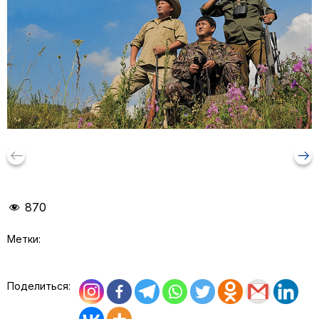
keyboard_backspace
arrow_right_alt
870
Метки:
Поделиться: