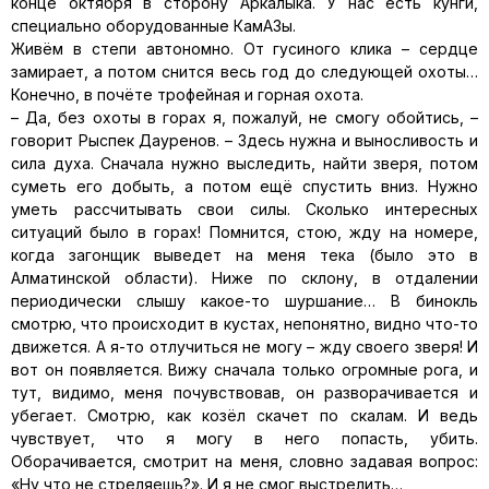
конце октября в сторону Аркалыка. У нас есть кунги,
специально оборудованные КамАЗы.
Живём в степи автономно. От гусиного клика – сердце
замирает, а потом снится весь год до следующей охоты…
Конечно, в почёте трофейная и горная охота.
– Да, без охоты в горах я, пожалуй, не смогу обойтись, –
говорит Рыспек Дауренов. – Здесь нужна и выносливость и
сила духа. Сначала нужно выследить, найти зверя, потом
суметь его добыть, а потом ещё спустить вниз. Нужно
уметь рассчитывать свои силы. Сколько интересных
ситуаций было в горах! Помнится, стою, жду на номере,
когда загонщик выведет на меня тека (было это в
Алматинской области). Ниже по склону, в отдалении
периодически слышу какое-то шуршание… В бинокль
смотрю, что происходит в кустах, непонятно, видно что-то
движется. А я-то отлучиться не могу – жду своего зверя! И
вот он появляется. Вижу сначала только огромные рога, и
тут, видимо, меня почувствовав, он разворачивается и
убегает. Смотрю, как козёл скачет по скалам. И ведь
чувствует, что я могу в него попасть, убить.
Оборачивается, смотрит на меня, словно задавая вопрос:
«Ну что не стреляешь?». И я не смог выстрелить…