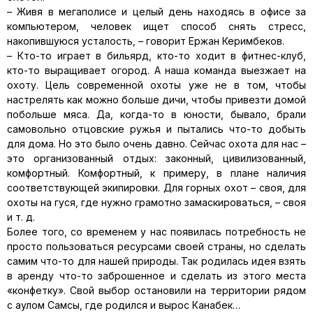
– Живя в мегаполисе и целый день находясь в офисе за
компьютером, человек ищет способ снять стресс,
накопившуюся усталость, – говорит Ержан Керимбеков.
– Кто-то играет в бильярд, кто-то ходит в фитнес-клуб,
кто-то выращивает огород. А наша команда выезжает на
охоту. Цель современной охоты уже не в том, чтобы
настрелять как можно больше дичи, чтобы привезти домой
побольше мяса. Да, когда-то в юности, бывало, брали
самовольно отцовские ружья и пытались что-то добыть
для дома. Но это было очень давно. Сейчас охота для нас –
это организованный отдых: законный, цивилизованный,
комфортный. Комфортный, к примеру, в плане наличия
соответствующей экипировки. Для горных охот – своя, для
охоты на гуся, где нужно грамотно замаскироваться, – своя
и т. д.
Более того, со временем у нас появилась потребность не
просто пользоваться ресурсами своей страны, но сделать
самим что-то для нашей природы. Так родилась идея взять
в аренду что-то заброшенное и сделать из этого места
«конфетку». Свой выбор остановили на территории рядом
с аулом Самсы, где родился и вырос Канабек…