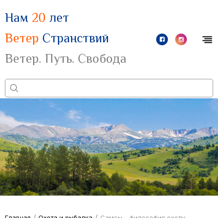
Нам
20
лет
Ветер
Странствий
Ветер. Путь. Свобода
/
/
Главная
Охота и рыбалка
Самсы – философия охоты