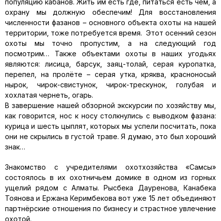
популяцию кабанов. Жить им есть где, питаться есть чем, а
охрану мы должную обеспечим! Для восстановления
численности фазанов – основного объекта охоты на нашей
территории, тоже потребуется время. Этот осенний сезон
охоты мы точно пропустим, а на следующий год
посмотрим… Также объектами охоты в наших угодьях
являются: лисица, барсук, заяц-толай, серая куропатка,
перепел, на пролёте – серая утка, кряква, красноносый
нырок, чирок-свистунок, чирок-трескунок, голубая и
хохлатая чернеть, огарь.
В завершение нашей обзорной экскурсии по хозяйству мы,
как говорится, нос к носу столкнулись с выводком фазана:
курица и шесть цыплят, которых мы успели посчитать, пока
они не скрылись в густой траве. Я думаю, это был хороший
знак…
Знакомство с учредителями охотхозяйства «Самсы»
состоялось в их охотничьем домике в одном из горных
ущелий рядом с Алматы. Рысбека Дауренова, Канабека
Тоянова и Ержана Керимбекова вот уже 15 лет объединяют
партнёрские отношения по бизнесу и страстное увлечение
охотой.