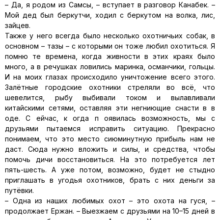
– Да, я родом из Самсы, – вступает в разговор Канабек. –
Мой дед был беркутчи, ходил с беркутом на волка, лис,
зайцев.
Также у него всегда было несколько охотничьих собак, в
основном – тазы – с которыми он тоже любил охотиться. Я
помню те времена, когда живности в этих краях было
много, а в речушках ловились маринка, османчики, гольцы.
И на моих глазах происходило уничтожение всего этого.
Залётные городские охотники стреляли во всё, что
шевелится, рыбу выбивали током и вылавливали
китайскими сетями, оставляя эти негниющие снасти в в
оде. С ейчас, к огда п оявилась возможность, мы с
друзьями пытаемся исправить ситуацию. Прекрасно
понимаем, что это место сиюминутную прибыль нам не
даст. Сюда нужно вложить и силы, и средства, чтобы
помочь дичи восстановиться. На это потребуется лет
пять-шесть. А уже потом, возможно, будет не стыдно
приглашать в угодья охотников, брать с них деньги за
путёвки.
– Одна из наших любимых охот – это охота на гуся, –
продолжает Ержан. – Выезжаем с друзьями на 10–15 дней в