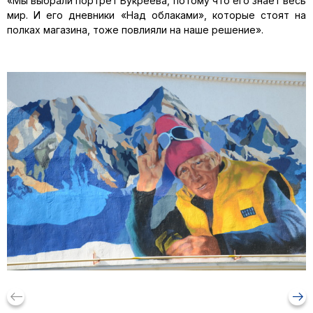
«Мы выбрали портрет Букреева, потому что его знает весь
мир. И его дневники «Над облаками», которые стоят на
полках магазина, тоже повлияли на наше решение».
keyboard_backspace
arrow_right_alt