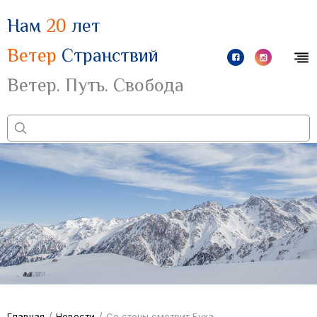
Нам
20
лет
Ветер
Странствий
Ветер. Путь. Свобода
/
/
Главная
Новости
Со стены смотрит Бука