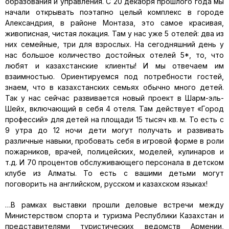
образования и управления. С 20 декабря прошлого года мы
начали открывать поэтапно целый комплекс в городе
Александрия, в районе Монтаза, это самое красивая,
живописная, чистая локация. Там у нас уже 5 отелей: два из
них семейные, три для взрослых. На сегодняшний день у
нас большое количество достойных отелей 5*, то, что
любят и казахстанские клиенты! И мы отвечаем им
взаимностью. Ориентируемся под потребности гостей,
знаем, что в казахстанских семьях обычно много детей.
Так у нас сейчас развивается новый проект в Шарм-эль-
Шейх, включающий в себя 4 отеля. Там действует «Город
профессий» для детей на площади 15 тысяч кв. м. То есть с
9 утра до 12 ночи дети могут получать и развивать
различные навыки, пробовать себя в игровой форме в роли
пожарников, врачей, полицейских, моделей, кулинаров и
т.д. И 70 процентов обслуживающего персонала в детском
клубе из Алматы. То есть с вашими детьми могут
поговорить на английском, русском и казахском языках!
…В рамках выставки прошли деловые встречи между
Министерством спорта и туризма Республики Казахстан и
представителями туристических ведомств Армении,