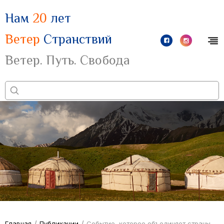
Нам
20
лет
Ветер
Странствий
Ветер. Путь. Свобода
/
/
Главная
Публикации
Событие, которое объединяет страны