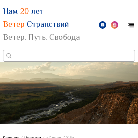
Нам
20
лет
Ветер
Странствий
Ветер. Путь. Свобода
/
/
Главная
Новости
«Сонар-2016»