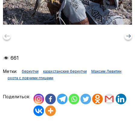
keyboard_backspace
arrow_right_alt
661
Метки:
беркутчи
казахстанские беркутчи
Максим Левитин
охота с ловчими птицами
Поделиться: