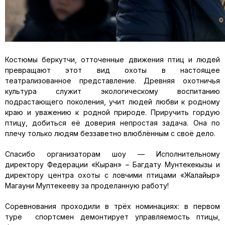
Костюмы беркутчи, отточенные движения птиц и людей
превращают этот вид охоты в настоящее
театрализованное представление. Древняя охотничья
культура служит экологическому воспитанию
подрастающего поколения, учит людей любви к родному
краю и уважению к родной природе. Приручить гордую
птицу, добиться её доверия непростая задача. Она по
плечу только людям беззаветно влюблённым с своё дело.
Спасибо организаторам шоу — Исполнительному
директору Федерации «Кыран» – Багдату Мунтекекызы и
директору центра охоты с ловчими птицами «Жалайыр»
Магауни Муптекееву за проделанную работу!
Соревнования проходили в трёх номинациях: в первом
туре спортсмен демонтирует управляемость птицы,