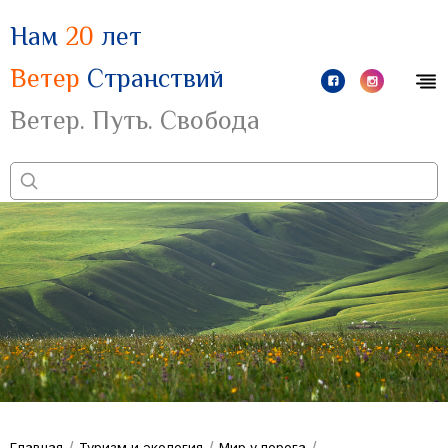
Нам
20
лет
Ветер
Странствий
Ветер. Путь. Свобода
/
/
/
Главная
Туризм и экология
Мир у порога