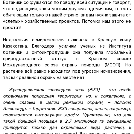
Ботаники сокрушаются по поводу всей ситуации и говорят,
что недзвецкии, как и многим другим эндемичным, то есть
обитающим только в нашей стране, видам нужна защита от
«слепых» хозяйственных проектов. Потомки нам этого не
простят!
Недзвецкия семиреченская включена в Красную книгу
Казахстана. Благодаря усилиям учёных из Института
ботаники и фитоинтродукции она получила глобальный
природоохранный статус в Красном списке
Международного союза охраны природы (МСОП). Но
растение всё равно находится под угрозой исчезновения,
так как реальной охраны на месте нет.
– Жусандалинская заповедная зона (ЖЗЗ) – это особо
охраняемая природная территория, но, к сожалению, с
очень слабым в целом режимом охраны, – пояснил
Александр. – Территория ЖЗЗ зонирована, здесь, например,
производится интродукция дрофы. Удивительно, что для
такой большой площади в 2,7 миллионов га официально
приводится только два охраняемых вида растений, и
недзвецкия в их число не входит! Это означает, что здесь