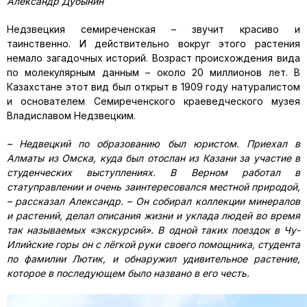
Александр Дубынин
Недзвецкия семиреченская – звучит красиво и
таинственно. И действительно вокруг этого растения
немало загадочных историй. Возраст происхождения вида
по молекулярным данным – около 20 миллионов лет. В
Казахстане этот вид был открыт в 1909 году натуралистом
и основателем Семиреченского краеведческого музея
Владиславом Недзвецким.
– Недвецкий по образованию был юристом. Приехал в
Алматы из Омска, куда был отослан из Казани за участие в
студенческих выступлениях. В Верном работал в
статуправлении и очень заинтересовался местной природой,
– рассказал Александр. – Он собирал коллекции минералов
и растений, делал описания жизни и уклада людей во время
так называемых «экскурсий». В одной таких поездок в Чу-
Илийские горы он с лёгкой руки своего помощника, студента
по фамилии Лютик, и обнаружил удивительное растение,
которое в последующем было названо в его честь.