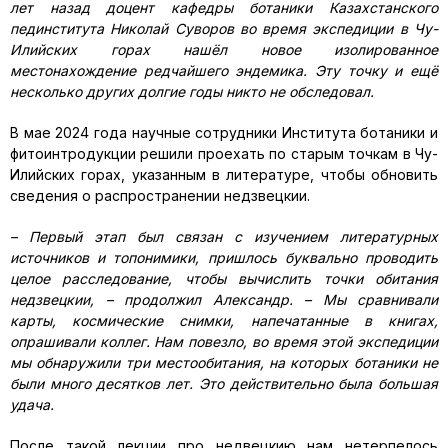
лет назад доцент кафедры ботаники Казахстанского
пединститута Николай Суворов во время экспедиции в Чу-
Илийских горах нашёл новое изолированное
местонахождение редчайшего эндемика. Эту точку и ещё
несколько других долгие годы никто не обследовал.
В мае 2024 года научные сотрудники Института ботаники и
фитоинтродукции решили проехать по старым точкам в Чу-
Илийских горах, указанным в литературе, чтобы обновить
сведения о распространении недзвецкии.
– Первый этап был связан с изучением литературных
источников и топонимики, пришлось буквально проводить
целое расследование, чтобы вычислить точки обитания
недзвецкии, – продолжил Александр. – Мы сравнивали
карты, космические снимки, напечатанные в книгах,
опрашивали коллег. Нам повезло, во время этой экспедиции
мы обнаружили три местообитания, на которых ботаники не
были много десятков лет. Это действительно была большая
удача.
После такой лекции про недвецкию нам нетерпелось