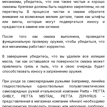
механизмы, убедитесь, что они также чистые и хорошо
смазаны. Крепежи должны быть надёжно закреплены, но не
перетянуты. В процессе чистки и смазки обратите
внимание на возможные мелкие детали, такие как штифты
или винты, которые могут подвергаться износу и
нуждаются в замене или затяжке.
После того как смазка выполнена, проведите
функциональную проверку оружия, чтобы убедиться, что
все механизмы работают корректно.
В завершение убедитесь, что вы удалили все излишки
масла, так как оставшаяся на поверхности смазка может
привлекать грязь и пыль, что в свою очередь будет
способствовать износу и загрязнению оружия.
При уходе за самозарядными ружьями (например, линейка
гладкоствольных одноствольных полуавтоматических
самозарядных ружей итальянской компании Pietta – PIETTA
GHIBLY, PIETTA MISTRAL, PIETTA ZEPHYRUS –
представленная в магазинах компании «Анна») необходимо
периодически проводить полную или неполную разборку,