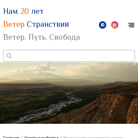
Нам
20
лет
Ветер
Странствий
Ветер. Путь. Свобода
/
/
Главная
Охота и рыбалка
Ваша охота начинается здесь