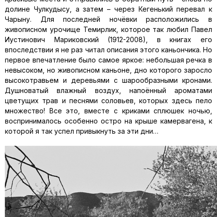
долине Чулкудысу, а затем – через Кегенький перевал к
Чарыну. Для последней ночёвки расположились в
живописном урочище Темирлик, которое так любил Павел
Иустинович Мариковский (1912-2008), в книгах его
впоследствии я не раз читал описания этого каньончика. Но
первое впечатление было самое яркое: небольшая речка в
невысоком, но живописном каньоне, дно которого заросло
высокотравьем и деревьями с шарообразными кронами.
Душноватый влажный воздух, напоённый ароматами
цветущих трав и песнями соловьев, которых здесь пело
множество! Все это, вместе с криками сплюшек ночью,
воспринималось особенно остро на крыше камервагена, к
которой я так успел привыкнуть за эти дни…