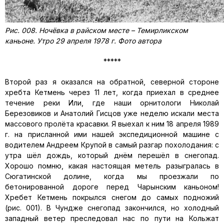
Рис. 008. Ночёвка в райском месте – Темирликском
каньоне. Утро 29 апреля 1978 г. Фото автора
*****
Второй раз я оказался на обратной, северной стороне
хребта Кетмень через 11 лет, когда приехал в среднее
течение реки Или, где наши орнитологи Николай
Березовиков и Анатолий Гисцов уже неделю искали места
массового пролёта красавки. Я выехал к ним 18 апреля 1989
г. на присланной ими нашей экспедиционной машине с
водителем Андреем Крупой в самый разгар похолодания: с
утра шёл дождь, который днём перешёл в снегопад.
Хорошо помню, какая настоящая метель разыгралась в
Сюгатинской долине, когда мы проезжали по
бетонированной дороге перед Чарынским каньоном!
Хребет Кетмень покрылся снегом до самых подножий
(рис. 001). В Чундже снегопад закончился, но холодный
западный ветер преследовал нас по пути на Кольжат