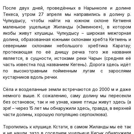
После двух дней, проведённых в Нарынколе и долине
Текеса, утром 27 апреля мы направились в долину р.
Чулкудысу, чтобы найти на южном склоне Кетменя
маленькое ущельице Жиланды («Змеиное»), в котором
якобы живут клушицы. Чулкудысу – широкая межгорная
долина, образованная южными склонами хребта Кетмень и
северными склонами небольшого хребтика Каратау;
протекающая по её днищу речка того же названия
является, в сущности, истоками реки Чарын (средняя её
часть известна под названием Кегень). Дорога здесь идёт
по высокотравным пойменным лугам с зарослями
кустарников вдоль речки.
Сёла и возделанные земли встречаются до 2000 м и даже
немного выше. К сожалению, саму долину мы пересекли
без остановок, так и не узнав, какие птицы живут здесь (а
зря! – через 15 лет мы обнаружили здесь, правда, в верхней
части долины, хорошую популяцию серпоклюва).
Торопились к клушице. Кстати, в самом Жиланды мы её так
и не нашли, зато в соседнем ущельице Кисык обнаружили