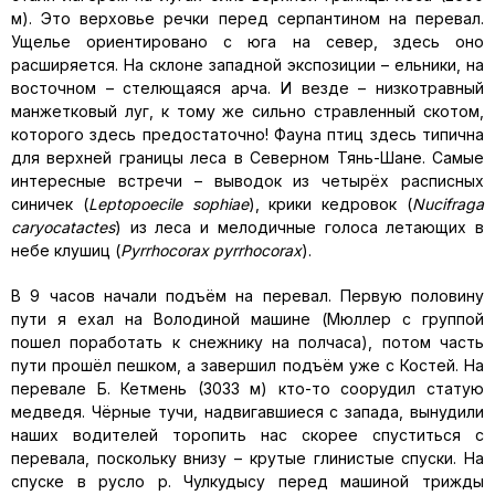
м). Это верховье речки перед серпантином на перевал.
Ущелье ориентировано с юга на север, здесь оно
расширяется. На склоне западной экспозиции – ельники, на
восточном – стелющаяся арча. И везде – низкотравный
манжетковый луг, к тому же сильно стравленный скотом,
которого здесь предостаточно! Фауна птиц здесь типична
для верхней границы леса в Северном Тянь-Шане. Самые
интересные встречи – выводок из четырёх расписных
синичек (
Leptopoecile sophiae
), крики кедровок (
Nucifraga
caryocatactes
) из леса и мелодичные голоса летающих в
небе клушиц (
Pyrrhocorax pyrrhocorax
).
В 9 часов начали подъём на перевал. Первую половину
пути я ехал на Володиной машине (Мюллер с группой
пошел поработать к снежнику на полчаса), потом часть
пути прошёл пешком, а завершил подъём уже с Костей. На
перевале Б. Кетмень (3033 м) кто-то соорудил статую
медведя. Чёрные тучи, надвигавшиеся с запада, вынудили
наших водителей торопить нас скорее спуститься с
перевала, поскольку внизу – крутые глинистые спуски. На
спуске в русло р. Чулкудысу перед машиной трижды