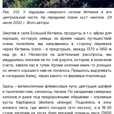
Рис. 012. У подошвы северного склона Кетменя в его
центральной части. На переднем плане куст чингила. 29
июля 2002 г. Фото автора
Закупив в селе Большой Кетмень продукты, в т.ч. айран для
окрошки, которую немцы за время наших путешествий
очень полюбили, мы направились в сторону перевала
через Кетмень (село – в предгорьях, между 1370 и 1450 м
над ур. м.). Несмотря на длительные расспросы, мы
умудрились поехали не по той дороге, которая, в конечном
счёте, завела нас в тупик. Кроме колонии каких-то роющих
ос ничего хорошего нам не попалось. Пришлось выруливать
в соседнюю балку, через какого-то фермера-пчеловода.
Здесь – великолепные флёмисовые луга, цветущие шалфей
и тысячелистник, сенокосы, пасеки. По западинам северных
склонов и даже под придорожными обрывами – огромные
кусты барбариса (
Berberis
oblonga
). Поднялись в зону
елового леса, где много посадок (это лесхоз), и в 18-30
стали лагерем на лугах близ верхней границы леса (2600