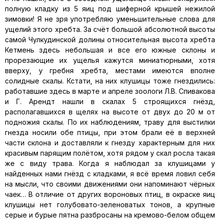
полную кладку из 5 яиц под шиферной крышей нежилой
зимовки! Я не зря употребляю уменьшительные слова для
ущелий этого хребта. За счёт большой абсолютной высоты
самой Чулкудинской долины относительная высота хребта
Кетмень здесь небольшая и все его южные склоны и
прорезающие их ущелья кажутся миниатюрными, хотя
вверху, у гребня хребта, местами имеются вполне
солидные скалы. Кстати, на них клушицы тоже гнездились:
работавшие здесь в марте и апреле зоологи Л.В. Спивакова
и Г. Арендт нашли в скалах 5 строящихся гнёзд,
располагавшихся в щелях на высоте от двух до 20 м от
подножия скалы. По их наблюдениям, траву для выстилки
гнезда носили обе птицы, при этом брали её в верхней
части склона и доставляли к гнезду характерным для них
красивым парящим полётом, хотя рядом у скал росла такая
же с виду трава. Когда я наблюдал за клушицами у
найденных нами гнёзд с кладками, я всё время ловил себя
на мысли, что своими движениями они напоминают чёрных
чаек… В отличие от других вороновых птиц, в окраске яиц
клушицы нет голубовато-зеленоватых тонов, а крупные
серые и бурые пятна разбросаны на кремово-белом общем