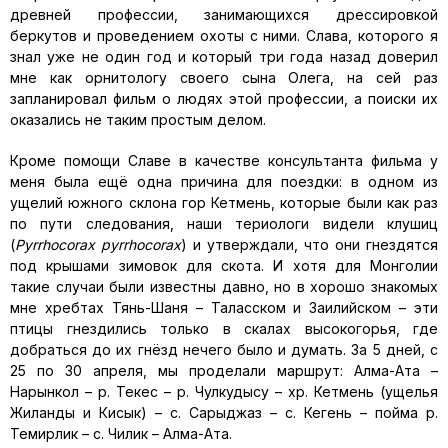
древней профессии, занимающихся дрессировкой
беркутов и проведением охоты с ними. Слава, которого я
знал уже не один год и который три года назад доверил
мне как орнитологу своего сына Олега, на сей раз
запланировал фильм о людях этой профессии, а поиски их
оказались не таким простым делом.
Кроме помощи Славе в качестве консультанта фильма у
меня была ещё одна причина для поездки: в одном из
ущелий южного склона гор Кетмень, которые были как раз
по пути следования, наши териологи видели клушиц
(
Pyrrhocorax pyrrhocorax
) и утверждали, что они гнездятся
под крышами зимовок для скота. И хотя для Монголии
такие случаи были известны давно, но в хорошо знакомых
мне хребтах Тянь-Шаня – Таласском и Заилийском – эти
птицы гнездились только в скалах высокогорья, где
добраться до их гнёзд нечего было и думать. За 5 дней, с
25 по 30 апреля, мы проделали маршрут: Алма-Ата –
Нарынкол – р. Текес – р. Чулкудысу – хр. Кетмень (ущелья
Жиланды и Кисык) – с. Сарыджаз – с. Кегень – пойма р.
Темирлик – с. Чилик – Алма-Ата.