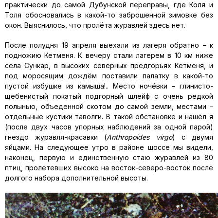
практически до самой Дубунской переправы, где Коля и
Толя обосновались в какой-то заброшенной зимовке без
окон. Выяснилось, что пролёта журавлей здесь нет.
После полудня 19 апреля выехали из лагеря обратно – к
подножию Кетменя. К вечеру стали лагерем в 10 км ниже
села Сункар, в высоких северных предгорьях Кетменя, и
под моросящим дождём поставили палатку в какой-то
пустой избушке из камыша!.. Место ночёвки – глинисто-
щебенистый покатый подгорный шлейф с очень редкой
полынью, объеденной скотом до самой земли, местами –
отдельные кустики таволги. В такой обстановке и нашёл я
(после двух часов упорных наблюдений за одной парой)
гнездо журавля-красавки (
Anthropoides virgo
) с двумя
яйцами. На следующее утро в районе шоссе мы видели,
наконец, первую и единственную стаю журавлей из 80
птиц, пролетевших высоко на восток-северо-восток после
долгого набора дополнительной высоты.