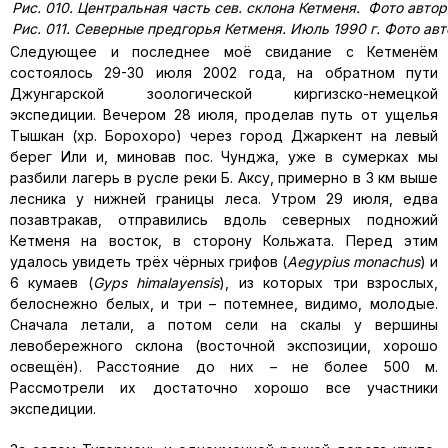
Рис. 010. Центральная часть сев. склона Кетменя. Фото автор
Рис. 011. Северные предгорья Кетменя. Июль 1990 г. Фото ав
Следующее и последнее моё свидание с Кетменём
состоялось 29-30 июля 2002 года, на обратном пути
Джунгарской зоологической киргизско-немецкой
экспедиции. Вечером 28 июля, проделав путь от ущелья
Тышкан (хр. Борохоро) через город Джаркент на левый
берег Или и, миновав пос. Чунджа, уже в сумерках мы
разбили лагерь в русле реки Б. Аксу, примерно в 3 км выше
лесника у нижней границы леса. Утром 29 июля, едва
позавтракав, отправились вдоль северных подножий
Кетменя на восток, в сторону Кольжата. Перед этим
удалось увидеть трёх чёрных грифов (
Aegypius
monachus
) и
6 кумаев (
Gyps himalayensis
), из которых три взрослых,
белоснежно белых, и три – потемнее, видимо, молодые.
Сначала летали, а потом сели на скалы у вершины
левобережного склона (восточной экспозиции, хорошо
освещён). Расстояние до них – не более 500 м.
Рассмотрели их достаточно хорошо все участники
экспедиции.