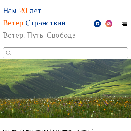
Нам
20
лет
Ветер
Странствий
Ветер. Путь. Свобода
/
/
/
Главная
Спецпроекты
«Уходящая натура»