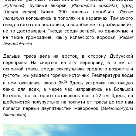
erythrinus
), буланые вьюрки (
Rhodospiza obsoleta
), удод
(
Upupa epops
). Более 200 полевых воробьёв (
Passer
montanus
) копошились в тополях и в карагачах. Там много
гнёзд этого года постройки, и воробьи не то разбирали их,
не то достраивали. Гнёзда среди ветвей, но одиночные и
не такие громоздкие, как у испанского воробья (
Passer
hispaniolensis
).
Дальше траса вела на восток, в сторону Дубунской
переправы. На свёртке на эту переправу, в 5 км от
основной трасы, среди саксаульника среднего возраста и
густоты, мы увидели горячий источник. Температура воды
о
в нём оказалась около 35
! Здесь устроили настоящую
баню для всех, а через час направились на Большой
Кетмень, до которого оставалось всего 22 км. Здесь, на
щебенистой полупустыне на полпути от трасы до гор нам
попался первый двупятнистый жаворонок (
Melanocorypha
bimaculata
).