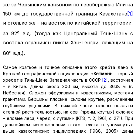
же за Чарынским каньоном по левобережью Или на
150 км до государственной границы Казахстана
[1]
и столько же – на восток по китайской территории,
о
за 82
в.д. (тогда как Центральный Тянь-Шань с
востока ограничен пиком Хан-Тенгри, лежащим на
о
80
в.д.).
Самое краткое и точное описание этого хребта дано в
Краткой географической энциклопедии: «
Кетмень
– горный
хребет в Тянь-Шане. Западная часть в СССР
[2]
, восточная
– в Китае. Длина около 300 км, высота до 3638 м (г.
Небесная). Сложен эффузивами и известняками, местами
гранитами. Вершины плоские, склоны крутые, расчленены
глубокими ущельями. В нижней части склоны покрыты
степной растительностью, на сев. (преим. крутых) склонах
– еловые леса, черед. с лугами» (КГЭ, т. 2, 1961, с. 271). При
дальнейшем использовании этого текста в упомянутых
выше казахстанских энциклопедиях (1988, 2005) даны