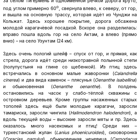
За селом Тигермень и одноименной речкой дорога круто,
о
под углом примерно 60
, свернула влево, к северу, от гор,
и вышла на основную трассу, которая идёт из Чунджи на
Кольжат. Здесь хорошее покрытие, дорога обсажена
молодой карагачёвой посадкой. Вскоре она разделилась:
вправо пошла вдоль гор на село Актам, а влево (прямо
вниз) – на село Узунтам (24 км).
Здесь очень пологий шлейф – спуск от гор, и прямая, как
стрела, дорога идёт среди низкотравной полынной степи
(полупустыня на глине со щебенкой). Из птиц здесь
встречались в основном малые жаворонки (
Calandrella
cinerea
) и два вида каменок – плясунья (
Oenanthe isabellina
)
и обыкновенная (
Oenanthe oenanthe
). В полдень
остановились на часок у слабо-тёплой скважины с
островком деревьев. Кроме группы насаженных старых
тополей здесь ещё были молодые карагачи, заросли
тамариска, заросли чингила (
Halimodendron halodendron
), а
вдоль текущей воды – высокие заросли мяты и пр. Здесь
оказалось много насекомых и птиц! Среди них –
туркестанский жулан (
Lanius phoenicuroides
), сизоворонка
(
Coracias
garrulus
), обыкновенная чечевица (
Carpodacus