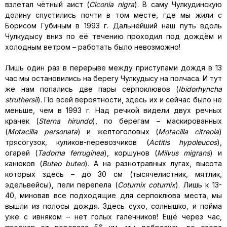
взлетал чётный аист (
Ciconia nigra
). В саму Чулкудинскую
долину спустились почти в том месте, где мы жили с
Борисом Губиным в 1993 г. Дальнейший наш путь вдоль
Чулкудысу вниз по её течению проходил под дождём и
холодным ветром – работать было невозможно!
Лишь один раз в перерыве между приступами дождя в 13
час мы остановились на берегу Чулкудысу на полчаса. И тут
же нам попались две пары серпоклювов (
Ibidorhyncha
struthersii
). По всей вероятности, здесь их и сейчас было не
меньше, чем в 1993 г. Над речкой видели двух речных
крачек (
Sterna
hirundo
), по берегам – маскированных
(
Motacilla personata
) и желтоголовых (
Motacilla citreola
)
трясогузок, куликов-перевозчиков (
Actitis hypoleucos
),
огарей (
Tadorna ferruginea
), коршунов (
Milvus migrans
) и
канюков (
Buteo buteo
). А на разнотравных лугах, высота
которых здесь – до 30 см (тысячелистник, мятлик,
эдельвейсы), пели перепела (
Coturnix coturnix
). Лишь к 13-
40, миновав все подходящие для серпоклюва места, мы
вышли из полосы дождя. Здесь сухо, солнышко, и пойма
уже с ивняком – нет голых галечников! Ещё через час,