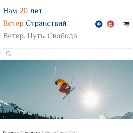
Нам
20
лет
Ветер
Странствий
Ветер. Путь. Свобода
/
/
Главная
Новости
Alpine Race 2019