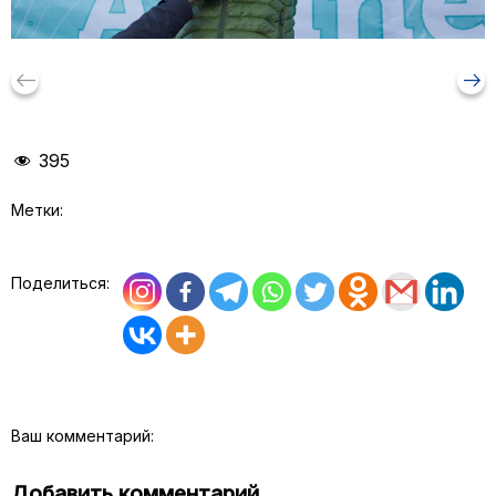
keyboard_backspace
arrow_right_alt
395
Метки:
Поделиться:
Ваш комментарий:
Добавить комментарий