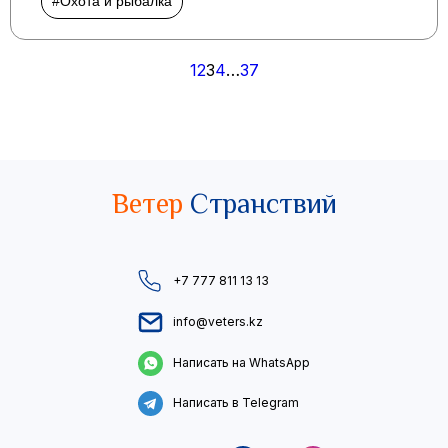
#Охота и рыбалка
Пагинация
1
2
3
4
…
37
записей
Ветер
Странствий
+7 777 811 13 13
info@veters.kz
Написать на WhatsApp
Написать в Telegram