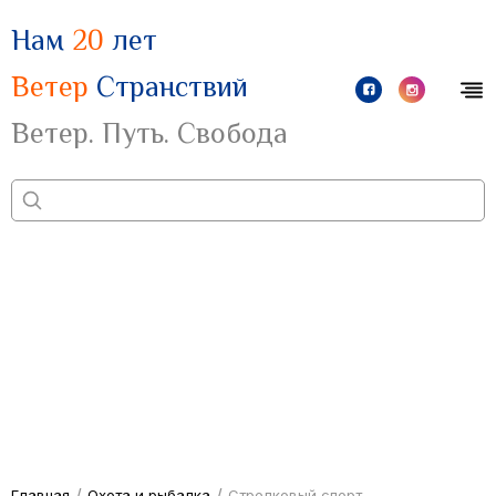
Нам
20
лет
Ветер
Странствий
Ветер. Путь. Свобода
/
/
Главная
Охота и рыбалка
Стрелковый спорт