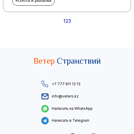
#Охота и рыбалка
Пагинация
1
2
3
записей
Ветер
Странствий
+7 777 811 13 13
info@veters.kz
Написать на WhatsApp
Написать в Telegram