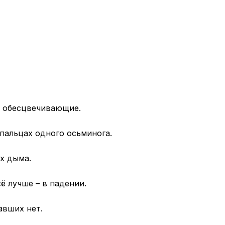
и обесцвечивающие.
пальцах одного осьминога.
ах дыма.
ё лучше – в падении.
авших нет.