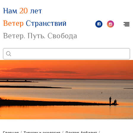
Нам
20
лет
Ветер
Странствий
Ветер. Путь. Свобода
/
/
/
Главная
Туризм и экология
Доктор Арбалит