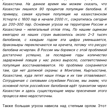
Казахстана. На данное время мы можем сказать, что
Казахстан лишился 90 процентов популяции балобана. К
примеру, самая крупная популяция на казахстанском
Устюрте с 1600 пар в начале 2000 гг., сократилась сегодня
до 200–300 пар. Основная угроза на территории России и
Казахстана – нелегальный отлов птиц. По нашим оценкам
ежегодно из наших стран вывозилось около 2–3 тысяч
балобанов, с каждым годом эта цифра уменьшается,
браконьеры переключаются на кречета, потому что ресурс
балобана исчерпан. В России мы боремся с этой проблемой
достаточно успешно, за последние годы количество
задержаний ловцов у нас резко выросло, соответственно
популяция восстанавливается. Но проблема сохраняется
там, где нет должной охраны: в Монголии, Кыргызстане,
Казахстане, куда летят наши птицы и их там отлавливают.
Сотрудничая с силовыми службами России, мы знаем, что
основной поток российских балобанов идёт транзитом через
Казахстан и здесь существующие меры пресечения этого
процесса явно недостаточны.
Также большая угроза нависла над степным орлом. Этот