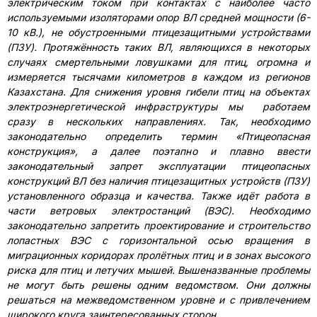
электрическим током при контактах с наиболее часто
используемыми изоляторами опор ВЛ средней мощности (6-
10 кВ.), не обустроенными птицезащитными устройствами
(ПЗУ). Протяжённость таких ВЛ, являющихся в некоторых
случаях смертельными ловушками для птиц, огромна и
измеряется тысячами километров в каждом из регионов
Казахстана. Для снижения уровня гибели птиц на объектах
электроэнергетической инфраструктуры мы работаем
сразу в нескольких направлениях. Так, необходимо
законодательно определить термин «Птицеопасная
конструкция», а далее поэтапно и плавно ввести
законодательный запрет эксплуатации птицеопасных
конструкций ВЛ без наличия птицезащитных устройств (ПЗУ)
установленного образца и качества.
Также идёт работа в
части
ветровых электростанций (ВЭС). Необходимо
законодательно запретить проектирование и строительство
лопастных ВЭС с горизонтальной осью вращения в
миграционных коридорах пролётных птиц и в зонах высокого
риска для птиц и летучих мышей. Вышеназванные проблемы
не могут быть решены одним ведомством. Они должны
решаться на межведомственном уровне и с привлечением
широкого круга заинтересованных сторон.