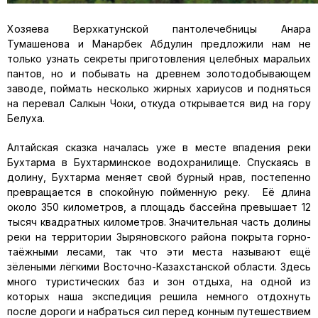
Хозяева Верхкатунской пантолечебницы Анара
Тумашенова и Манарбек Абдулин предложили нам не
только узнать секреты приготовления целебных маральих
пантов, но и побывать на древнем золотодобывающем
заводе, поймать несколько жирных хариусов и подняться
на перевал Салкын Чоки, откуда открывается вид на гору
Белуха.
Алтайская сказка началась уже в месте впадения реки
Бухтарма в Бухтарминское водохранилище. Спускаясь в
долину, Бухтарма меняет свой бурный нрав, постепенно
превращается в спокойную пойменную реку. Её длина
около 350 километров, а площадь бассейна превышает 12
тысяч квадратных километров. Значительная часть долины
реки на территории Зыряновского района покрыта горно-
таёжными лесами, так что эти места называют ещё
зёлеными лёгкими Восточно-Казахстанской области. Здесь
много туристических баз и зон отдыха, на одной из
которых наша экспедиция решила немного отдохнуть
после дороги и набраться сил перед конным путешествием