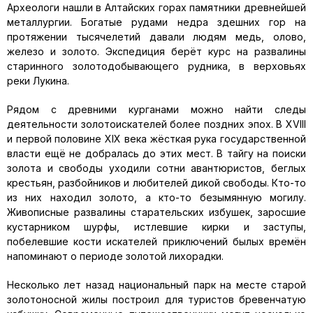
Археологи нашли в Алтайских горах памятники древнейшей
металлургии. Богатые рудами недра здешних гор на
протяжении тысячелетий давали людям медь, олово,
железо и золото. Экспедиция берёт курс на развалины
старинного золотодобывающего рудника, в верховьях
реки Лукина.
Рядом с древними курганами можно найти следы
деятельности золотоискателей более поздних эпох. В XVIII
и первой половине XIX века жёсткая рука государственной
власти ещё не добралась до этих мест. В тайгу на поиски
золота и свободы уходили сотни авантюристов, беглых
крестьян, разбойников и любителей дикой свободы. Кто-то
из них находил золото, а кто-то безымянную могилу.
Живописные развалины старательских избушек, заросшие
кустарником шурфы, истлевшие кирки и заступы,
побелевшие кости искателей приключений былых времён
напоминают о периоде золотой лихорадки.
Несколько лет назад национальный парк на месте старой
золотоносной жилы построил для туристов бревенчатую