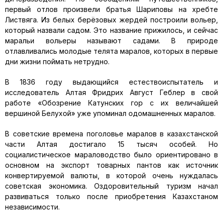
первый отлов произвели братья Шариповы на хребте
Листвяга. Из белых берёзовых жердей построили вольер,
который назвали садом. Это название прижилось, и сейчас
маральи вольеры называют садами. В природе
отлавливались молодые телята маралов, которых в первые
дни жизни поймать нетрудно.
В 1836 году выдающийся естествоиспытатель и
исследователь Алтая Фридрих Август Геблер в свой
работе «Обозрение Катунских гор с их величайшей
вершиной Белухой» уже упоминал одомашненных маралов.
В советские времена поголовье маралов в казахстанской
части Алтая достигало 15 тысяч особей. Но
социалистическое мараловодство было ориентировано в
основном на экспорт товарных пантов как источник
конвертируемой валюты, в которой очень нуждалась
советская экономика. Оздоровительный туризм начал
развиваться только после приобретения Казахстаном
независимости.