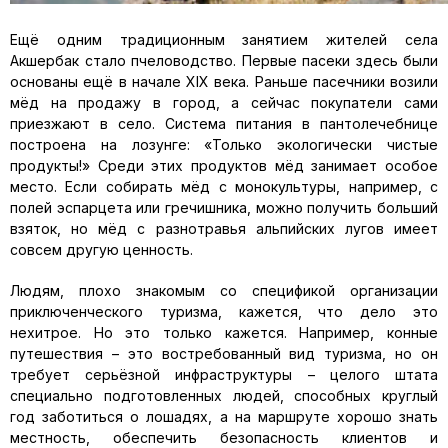
Ещё одним традиционным занятием жителей села
Акшербак стало пчеловодство. Первые пасеки здесь были
основаны ещё в начале XIX века. Раньше пасечники возили
мёд на продажу в город, а сейчас покупатели сами
приезжают в село. Система питания в пантолечебнице
построена на лозунге: «Только экологически чистые
продукты!» Среди этих продуктов мёд занимает особое
место. Если собирать мёд с монокультуры, например, с
полей эспарцета или гречишника, можно получить больший
взяток, но мёд с разнотравья альпийских лугов имеет
совсем другую ценность.
Людям, плохо знакомым со спецификой организации
приключенческого туризма, кажется, что дело это
нехитрое. Но это только кажется. Например, конные
путешествия – это востребованный вид туризма, но он
требует серьёзной инфраструктуры – целого штата
специально подготовленных людей, способных круглый
год заботиться о лошадях, а на маршруте хорошо знать
местность, обеспечить безопасность клиентов и