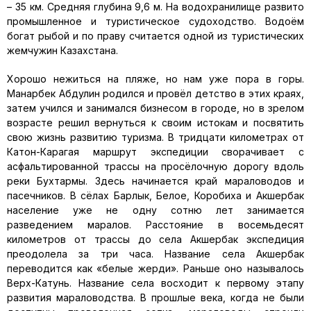
– 35 км. Средняя глубина 9,6 м. На водохранилище развито
промышленное и туристическое судоходство. Водоём
богат рыбой и по праву считается одной из туристических
жемчужин Казахстана.
Хорошо нежиться на пляже, но нам уже пора в горы.
Манарбек Абдулин родился и провёл детство в этих краях,
затем учился и занимался бизнесом в городе, но в зрелом
возрасте решил вернуться к своим истокам и посвятить
свою жизнь развитию туризма. В тридцати километрах от
Катон-Карагая маршрут экспедиции сворачивает с
асфальтированной трассы на просёлочную дорогу вдоль
реки Бухтармы. Здесь начинается край мараловодов и
пасечников. В сёлах Барлык, Белое, Коробиха и Акшербак
население уже не одну сотню лет занимается
разведением маралов. Расстояние в восемьдесят
километров от трассы до села Акшербак экспедиция
преодолела за три часа. Название села Акшербак
переводится как «белые жерди». Раньше оно называлось
Верх-Катунь. Название села восходит к первому этапу
развития мараловодства. В прошлые века, когда не были