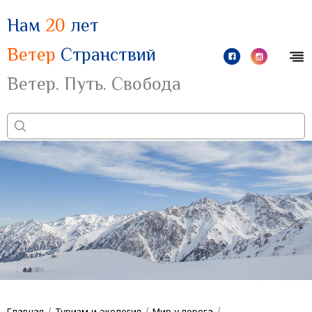
Нам
20
лет
Ветер
Странствий
Ветер. Путь. Свобода
/
/
/
Главная
Туризм и экология
Мир у порога