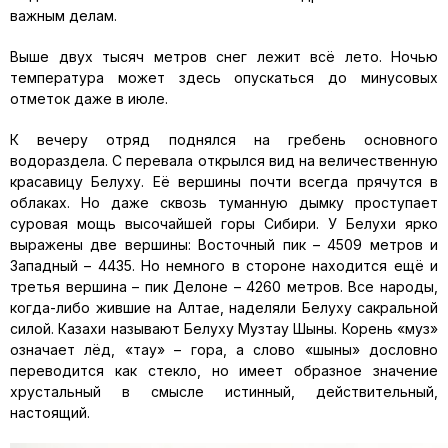
важным делам.
Выше двух тысяч метров снег лежит всё лето. Ночью
температура может здесь опускаться до минусовых
отметок даже в июле.
К вечеру отряд поднялся на гребень основного
водораздела. С перевала открылся вид на величественную
красавицу Белуху. Её вершины почти всегда прячутся в
облаках. Но даже сквозь туманную дымку проступает
суровая мощь высочайшей горы Сибири. У Белухи ярко
выражены две вершины: Восточный пик – 4509 метров и
Западный – 4435. Но немного в стороне находится ещё и
третья вершина – пик Делоне – 4260 метров. Все народы,
когда-либо жившие на Алтае, наделяли Белуху сакральной
силой. Казахи называют Белуху Музтау Шыны. Корень «муз»
означает лёд, «тау» – гора, а слово «шыны» дословно
переводится как стекло, но имеет образное значение
хрустальный в смысле истинный, действительный,
настоящий.