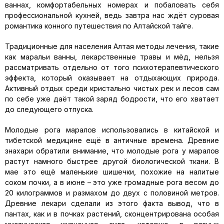
ваннах, комфортабельных номерах и побаловать себя
профессиональной кухней, ведь завтра нас ждёт суровая
романтика конного путешествия по Алтайской тайге.
Традиционные для населения Алтая методы лечения, такие
как маральи ванны, лекарственные травы и мёд, нельзя
рассматривать отдельно от того психотерапевтического
эффекта, который оказывает на отдыхающих природа.
Активный отдых среди кристально чистых рек и лесов сам
по себе уже даёт такой заряд бодрости, что его хватает
до следующего отпуска.
Молодые рога маралов использовались в китайской и
тибетской медицине ещё в античные времена. Древние
знахари обратили внимание, что молодые рога у маралов
растут намного быстрее другой биологической ткани. В
мае это ещё маленькие шишечки, похожие на налитые
соком почки, а в июне – это уже громадные рога весом до
20 килограммов и размахом до двух с половиной метров.
Древние лекари сделали из этого факта вывод, что в
пантах, как и в почках растений, сконцентрирована особая