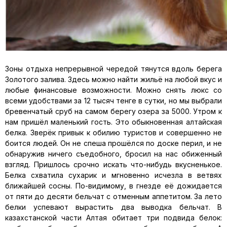
Зоны отдыха непрерывной чередой тянутся вдоль берега
Золотого залива. Здесь можно найти жильё на любой вкус и
любые финансовые возможности. Можно снять люкс со
всеми удобствами за 12 тысяч тенге в сутки, но мы выбрали
бревенчатый сруб на самом берегу озера за 5000. Утром к
нам пришёл маленький гость. Это обыкновенная алтайская
белка. Зверёк привык к обилию туристов и совершенно не
боится людей. Он не спеша прошёлся по доске перил, и не
обнаружив ничего съедобного, бросил на нас обиженный
взгляд. Пришлось срочно искать что-нибудь вкусненькое.
Белка схватила сухарик и мгновенно исчезла в ветвях
ближайшей сосны. По-видимому, в гнезде её дожидается
от пяти до десяти бельчат с отменным аппетитом. За лето
белки успевают вырастить два выводка бельчат. В
казахстанской части Алтая обитает три подвида белок: