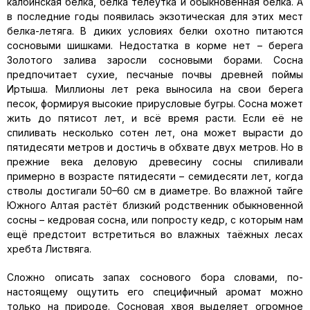
калбинская белка, белка телеутка и обыкновенная белка. А
в последние годы появилась экзотическая для этих мест
белка-летяга. В диких условиях белки охотно питаются
сосновыми шишками. Недостатка в корме нет – берега
Золотого залива заросли сосновыми борами. Сосна
предпочитает сухие, песчаные почвы древней поймы
Иртыша. Миллионы лет река выносила на свои берега
песок, формируя высокие прирусловые бугры. Сосна может
жить до пятисот лет, и всё время расти. Если её не
спиливать несколько сотен лет, она может вырасти до
пятидесяти метров и достичь в обхвате двух метров. Но в
прежние века деловую древесину сосны спиливали
примерно в возрасте пятидесяти – семидесяти лет, когда
стволы достигали 50–60 см в диаметре. Во влажной тайге
Южного Алтая растёт близкий родственник обыкновенной
сосны – кедровая сосна, или попросту кедр, с которым нам
ещё предстоит встретиться во влажных таёжных лесах
хребта Листвяга.
Сложно описать запах соснового бора словами, по-
настоящему ощутить его специфичный аромат можно
только на природе. Сосновая хвоя выделяет огромное