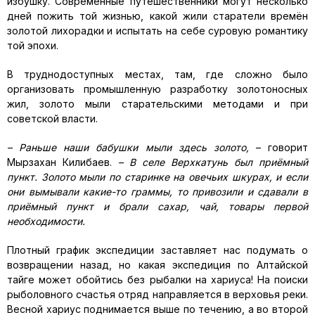
избушку. Современные путешественники могут несколько
дней пожить той жизнью, какой жили старатели времён
золотой лихорадки и испытать на себе суровую романтику
той эпохи.
В труднодоступных местах, там, где сложно было
организовать промышленную разработку золотоносных
жил, золото мыли старательскими методами и при
советской власти.
– Раньше наши бабушки мыли здесь золото,
– говорит
Мырзахан Килибаев.
– В селе Верхкатунь был приёмный
пункт. Золото мыли по старинке на овечьих шкурах, и если
они вымывали какие-то граммы, то привозили и сдавали в
приёмный пункт и брали сахар, чай, товары первой
необходимости.
Плотный график экспедиции заставляет нас подумать о
возвращении назад, но какая экспедиция по Алтайской
тайге может обойтись без рыбалки на хариуса! На поиски
рыболовного счастья отряд направляется в верховья реки.
Весной хариус поднимается выше по течению, а во второй