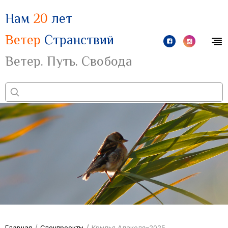
Нам
20
лет
Ветер
Странствий
Ветер. Путь. Свобода
/
/
Главная
Спецпроекты
Крылья Алакoля–2025