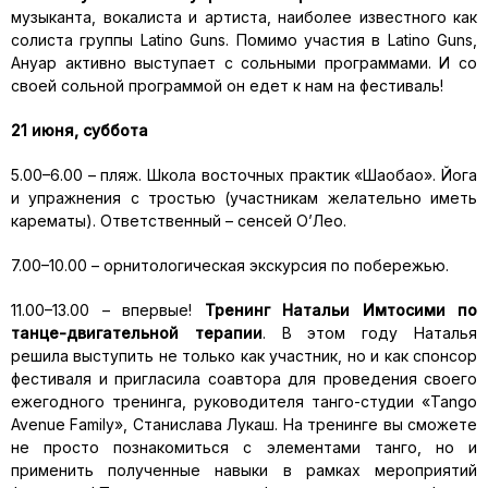
музыканта, вокалиста и артиста, наиболее известного как
солиста группы Latino Guns. Помимо участия в Latino Guns,
Ануар активно выступает с сольными программами. И со
своей сольной программой он едет к нам на фестиваль!
21 июня, суббота
5.00–6.00 – пляж. Школа восточных практик «Шаобао». Йога
и упражнения с тростью (участникам желательно иметь
карематы). Ответственный – сенсей О’Лео.
7.00–10.00 – орнитологическая экскурсия по побережью.
11.00–13.00 – впервые!
Тренинг Натальи Имтосими по
танце-двигательной терапии
. В этом году Наталья
решила выступить не только как участник, но и как спонсор
фестиваля и пригласила соавтора для проведения своего
ежегодного тренинга, руководителя танго-студии «Tango
Avenue Family», Станислава Лукаш. На тренинге вы сможете
не просто познакомиться с элементами танго, но и
применить полученные навыки в рамках мероприятий