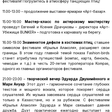
фестиваля! Погрузитесь в атмосферу танцующих птиц!
11.00-13.00 – продолжение выставки-ярмарки «Арт-базар».
15:00-16:00
Мастер-класс по актерскому мастерству
проведут Евгений и Ксения Драчуковы – директора «Арт-
Убежище BUNKER» – подготовка к карнавалу на берегу.
16.00-19.00
Знаменитое дефиле в костюмах птиц
, ставшее
символом фестиваля «Крылья Алаколя», расширяет свои
границы. В этом году главной темой показа Fashion-birds
станет атрибутика путешествий (компас, карта, бинокль,
чемодан и т.д.) в честь 20-летия туроператора Kompas,
одного из главных организаторов фестиваля.
21.00–23.00 –
творческий вечер Эдуарда Двухимённого и
Мари Ануар
. Этот дуэт – гармоничное сочетание глубоких
текстов и мощного вокала, которое покоряет сердца
слушателей. Их музыка завоевала сердца слушателей не
только в Казахстане, но и за рубежом. С фестивалем
«Крылья Алаколя» Эдуарда и Мари связывает давняя
дружба. Дуэт практически ежегодно выступает на