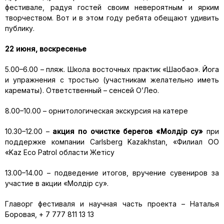
фестивале, радуя гостей своим невероятным и ярким
творчеством. Вот и в этом году ребята обещают удивить
публику.
22 июня, воскресенье
5.00–6.00 – пляж. Школа восточных практик «Шаобао». Йога
и упражнения с тростью (участникам желательно иметь
карематы). Ответственный – сенсей О’Лео.
8.00–10.00 – орнитологическая экскурсия на катере
10.30–12.00 –
акция по очистке берегов «Молдiр су»
при
поддержке компании Carlsberg Kazakhstan, «Филиал ОО
«Kaz Eco Patrol области Жетісу
13.00–14.00 – подведение итогов, вручение сувениров за
участие в акции «Молдiр су».
Главoрг фестиваля и научная часть проекта – Наталья
Бoрoвая, + 7 777 811 13 13