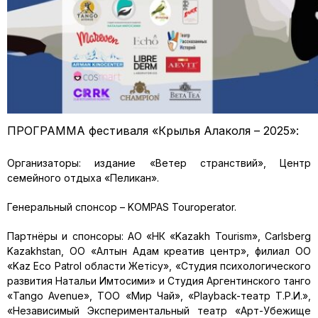
ПРОГРАММА фестиваля «Крылья Алакoля – 2025»:
Организаторы: издание «Ветер странствий», Центр
семейного отдыха «Пеликан».
Генеральный спонсор – KOMPAS Touroperator.
Партнёры и спонсоры: АО «НК «Kazakh Tourism», Carlsberg
Kazakhstan, ОО «Алтын Адам креатив центр», филиал ОО
«Kaz Eco Patrol области Жетісу», «Студия психологического
развития Натальи Имтосими» и Студия Аргентинского танго
«Tango Avenue», ТОО «Мир Чай», «Playback-театр Т.Р.И.»,
«Независимый Экспериментальный театр «Арт-Убежище