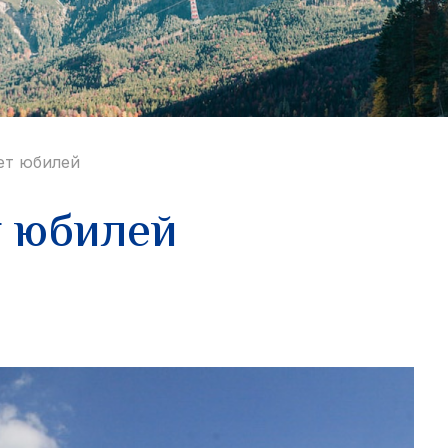
ет юбилей
т юбилей