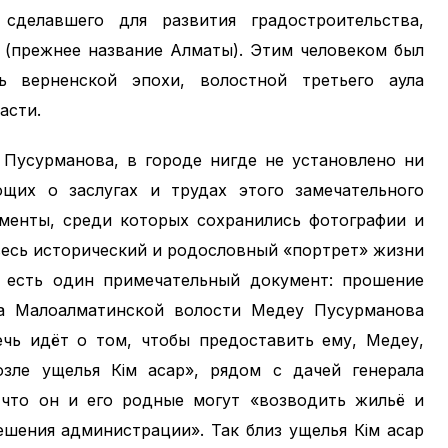
сделавшего для развития градостроительства,
 (прежнее название Алматы). Этим человеком был
 верненской эпохи, волостной третьего аула
асти.
 Пусурманова, в городе нигде не установлено ни
щих о заслугах и трудах этого замечательного
ументы, среди которых сохранились фотографии и
е весь исторический и родословный «портрет» жизни
 есть один примечательный документ: прошение
да Малоалматинской волости Медеу Пусурманова
ечь идёт о том, чтобы предоставить ему, Медеу,
зле ущелья Кiм асар», рядом с дачей генерала
, что он и его родные могут «возводить жильё и
ешения администрации». Так близ ущелья Кiм асар