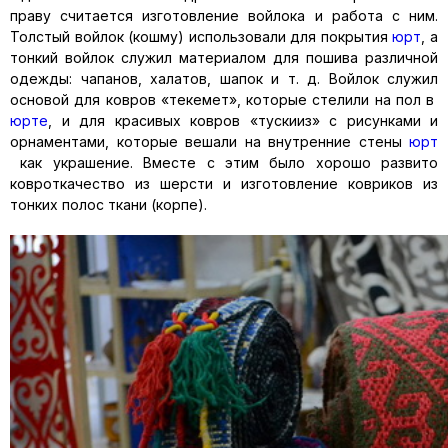
праву считается изготовление войлока и работа с ним.
Толстый войлок (кошму) использовали для покрытия
юрт
, а
тонкий войлок служил материалом для пошива различной
одежды: чапанов, халатов, шапок и т. д. Войлок служил
основой для ковров «текемет», которые стелили на пол в
юрте
, и для красивых ковров «тускииз» с рисунками и
орнаментами, которые вешали на внутренние стены
юрт
как украшение. Вместе с этим было хорошо развито
ковроткачество из шерсти и изготовление ковриков из
тонких полос ткани (корпе).