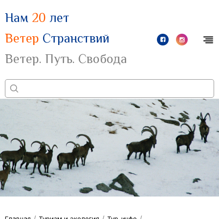
Нам
20
лет
Ветер
Странствий
Ветер. Путь. Свобода
/
/
/
Главная
Туризм и экология
Тур-инфо