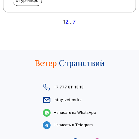
#Тур-инфо
Пагинация
1
2
…
7
записей
Ветер
Странствий
+7 777 811 13 13
info@veters.kz
Написать на WhatsApp
Написать в Telegram