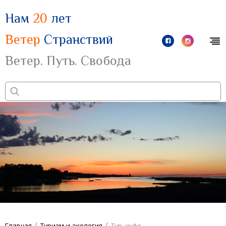
Нам
20
лет
Ветер
Странствий
Ветер. Путь. Свобода
/
/
Главная
Туризм и экология
Тур-инфо