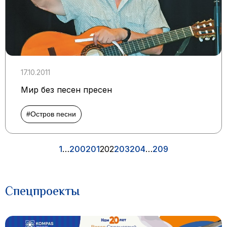
17.10.2011
Мир без песен пресен
#Остров песни
1
…
200
201
202
203
204
…
209
Спецпроекты