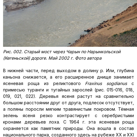
Рис. 002. Старый мост через Чарын по Нарынкольской
(Кегеньской) дороге. Май 2002 г. Фото автора
В нижней части, перед выходом в долину р. Или, глубина
каньона снижается, а его расширенное днище занимает
ясеневая роща из реликтового
Fraxinus sogdianus
с
примесью туранги и тугайных зарослей (рис. 015-016, 018,
019, 021, 022). Деревья ясеня растут на сравнительно
большом расстоянии друг от друга, подлесок отсутствует,
а поляны поросли мягким травянистым покровом. Тёмная
зелень ясеня резко контрастирует с серебристыми
кронами деревьев лоха. С 1964 г. эта ясеневая роща
охраняется как памятник природы. Она вошла в состав
национального парка, созданного здесь на рубеже ХХ и ХХI