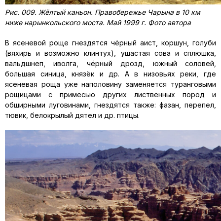
Рис. 009. Жёлтый каньон. Правобережье Чарына в 10 км
ниже нарынкольского моста. Май 1999 г. Фото автора
В ясеневой роще гнездятся чёрный аист, коршун, голуби
(вяхирь и возможно клинтух), ушастая сова и сплюшка,
вальдшнеп, иволга, чёрный дрозд, южный соловей,
большая синица, князёк и др. А в низовьях реки, где
ясеневая роща уже наполовину заменяется туранговыми
рощицами с примесью других лиственных пород и
обширными луговинами, гнездятся также: фазан, перепел,
тювик, белокрылый дятел и др. птицы.