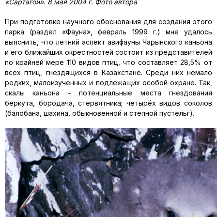
«Сартагой». 8 мая 2004 г. Фото автора
При подготовке научного обоснования для создания этого
парка (раздел «Фауна», февраль 1999 г.) мне удалось
выяснить, что летний аспект авифауны Чарынского каньона
и его ближайших окрестностей состоит из представителей
по крайней мере 110 видов птиц, что составляет 28,5% от
всех птиц, гнездящихся в Казахстане. Среди них немало
редких, малоизученных и подлежащих особой охране. Так,
скалы каньона – потенциальные места гнездования
беркута, бородача, стервятника; четырёх видов соколов
(балобана, шахина, обыкновенной и степной пустельг).