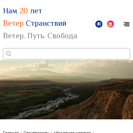
Нам
20
лет
Ветер
Странствий
Ветер. Путь. Свобода
/
/
/
Главная
Спецпроекты
«Уходящая натура»