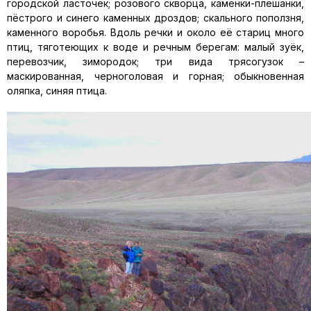
городской ласточек; розового скворца, каменки-плешанки,
пёстрого и синего каменных дроздов; скального поползня,
каменного воробья. Вдоль речки и около её стариц много
птиц, тяготеющих к воде и речным берегам: малый зуёк,
перевозчик, зимородок; три вида трясогузок –
маскированная, черноголовая и горная; обыкновенная
оляпка, синяя птица.