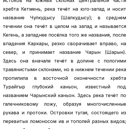
истоков на южных склонах центральной части
хребта Кетмень, река течёт на юго-запад и носит
название Чулкудысу (Шалкудысу); в среднем
течении она течёт в целом на запад и называется
Кегень, а западнее посёлка того же названия, после
впадения Каркары, резко сворачивает вправо, на
север, и принимает название Чарын (Шарын).
Здесь она вначале течёт в долине с пологими
травянистыми склонами, но в нижнем течении река
пропилила в восточной оконечности хребта
Турайгыр глубокий каньон, известный под
названием Чарынский каньон. Здесь река течёт по
галечниковому ложу, образуя многочисленные
рукава и протоки. Островки тугая, состоящего из
перевитых ломоносом ив и тополей разных видов;