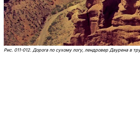
Рис. 011-012. Дорога по сухому логу, лендровер Даурена в тр