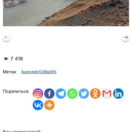
keyboard_backspace
arrow_right_alt
7 418
Метки:
Анатолий КОВШАРЬ
Поделиться:
Ваш комментарий: