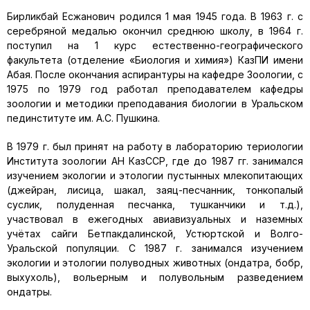
Бирликбай Есжанович родился 1 мая 1945 года. В 1963 г. с
серебряной медалью окончил среднюю школу, в 1964 г.
поступил на 1 курс естественно-географического
факультета (отделение «Биология и химия») КазПИ имени
Абая. После окончания аспирантуры на кафедре Зоологии, с
1975 по 1979 год работал преподавателем кафедры
зоологии и методики преподавания биологии в Уральском
пединституте им. А.С. Пушкина.
В 1979 г. был принят на работу в лабораторию териологии
Института зоологии АН КазССР, где до 1987 гг. занимался
изучением экологии и этологии пустынных млекопитающих
(джейран, лисица, шакал, заяц-песчанник, тонкопалый
суслик, полуденная песчанка, тушканчики и т.д.),
участвовал в ежегодных авиавизуальных и наземных
учётах сайги Бетпакдалинской, Устюртской и Волго-
Уральской популяции. С 1987 г. занимался изучением
экологии и этологии полуводных животных (ондатра, бобр,
выхухоль), вольерным и полувольным разведением
ондатры.