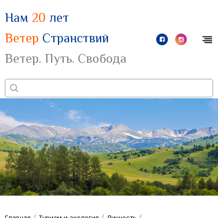
Нам
20
лет
Ветер
Странствий
Ветер. Путь. Свобода
/
/
/
Главная
Туризм и экология
Личность