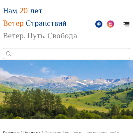
Нам
20
лет
Ветер
Странствий
Ветер. Путь. Свобода
/
/
Главная
Новости
Помогая ближнему – помогаешь себе