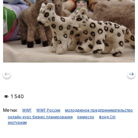
keyboard_backspace
arrow_right_alt
1 540
Метки:
WWF
WWF России
молодежное предпринимательство
онлайн-курс бизнес планирования
ремесло
фонд Citi
экотуризм