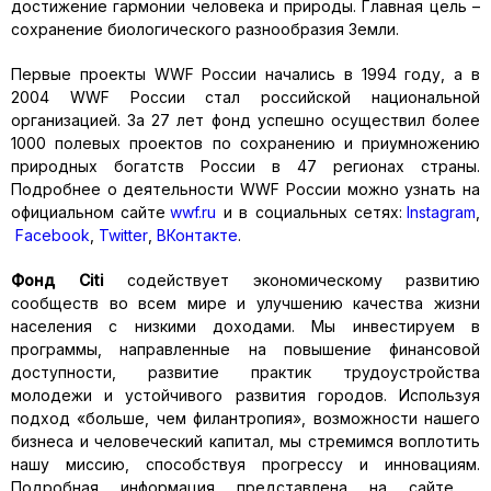
достижение гармонии человека и природы. Главная цель –
сохранение биологического разнообразия Земли.
Первые проекты WWF России начались в 1994 году, а в
2004 WWF России стал российской национальной
организацией. За 27 лет фонд успешно осуществил более
1000 полевых проектов по сохранению и приумножению
природных богатств России в 47 регионах страны.
Подробнее о деятельности WWF России можно узнать на
официальном сайте
wwf.ru
и в социальных сетях:
Instagram
,
Facebook
,
Twitter
,
ВКонтакте
.
Фонд
Citi
содействует экономическому развитию
сообществ во всем мире и улучшению качества жизни
населения с низкими доходами. Мы инвестируем в
программы, направленные на повышение финансовой
доступности, развитие практик трудоустройства
молодежи и устойчивого развития городов. Используя
подход «больше, чем филантропия», возможности нашего
бизнеса и человеческий капитал, мы стремимся воплотить
нашу миссию, способствуя прогрессу и инновациям.
Подробная информация представлена на сайте