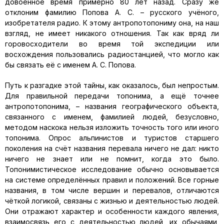
довоенное время примерно 80 лет назад. Сразу же
отклоним фамилию Попова А. С. – русского учёного,
изобретателя радио. К этому антропотопониму она, на наш
взгляд, не имеет никакого отношения. Так как вряд ли
горовосходители во время той экспедиции или
восхождения пользовались радиостанцией, что могло как
бы связать её с именем А. С. Попова.
Путь к разгадке этой тайны, как оказалось, был непростым.
Для правильной передачи топонима, а ещё точнее
антропотопонима, – названия географического объекта,
связанного с именем, фамилией людей, безусловно,
методом наскока нельзя изложить точность того или иного
топонима. Опрос альпинистов и туристов старшего
поколения на счёт названия перевала ничего не дал: никто
ничего не знает или не помнит, когда это было.
Топонимистическое исследование обычно основывается
на системе определённых правил и положений. Все горные
названия, в том числе вершин и перевалов, отличаются
чёткой логикой, связаны с жизнью и деятельностью людей.
Они отражают характер и особенности каждого явления,
взаимосвязь его с деятельностью людей, их обычаями,