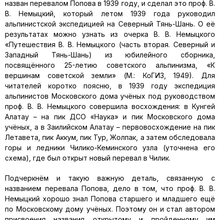
назван перевалом Попова в 1939 году, и сделал это проф. В.
В. Немыцкий, который летом 1939 года руководил
альпинистской экспедицией на Северный Тянь-Шань. О её
результатах можно узнать из очерка В. В. Немыцкого
«Путешествия В. В. Немыцкого (часть вторая. Северный и
Западный Тянь-Шань) из юбилейного сборника,
посвящённого 25-летию советского альпинизма, «К
вершинам советской земли» (М.: КоГИЗ, 1949). Для
читателей коротко поясню, в 1939 году экспедиция
альпинистов Московского дома учёных под руководством
проф. В. В. Немыцкого совершила восхождения: в Кунгей
Алатау – на пик ДСО «Наука» и пик Московского дома
учёных, а в Заилийском Алатау – первовосхождение на пик
Летавета, пик Аккум, пик Тур, Жолпак, а затем обследовала
горы и ледники Чилико-Кеминского узла (уточнена его
схема), где был открыт новый перевал в Чилик.
Подчеркнём и такую важную деталь, связанную с
названием перевала Попова, дело в том, что проф. В. В.
Немыцкий хорошо знал Попова старшего и младшего ещё
по Московскому дому учёных. Поэтому он и стал автором
присвоения названия открытому и пройденному им