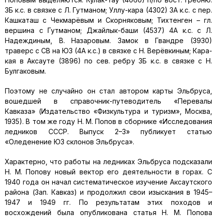
3Б к.с. в связке с Л. Гутманом; Уллу-кара (4302) 3А к.с. с пер.
Кашкаташ с Чекмарёвым и Скорняковым; Тихтенген – гл.
вершина с Гутманом; Джайлык-баши (4537) 4А к.с. с Л.
Надеждиным, В. Назаровым. Замок в Гвандре (3930)
траверс с СВ на ЮЗ (4А к.с.) в связке с Н. Верёвкиным; Кара-
кая в Аксауте (3896) по сев. ребру 3Б к.с. в связке с Н.
Булгаковым.
Поэтому не случайно он стал автором карты Эльбруса,
вошедшей в справочник-путеводитель «Перевалы
Кавказа» (Издательство «Физкультура и туризм», Москва,
1935). В том же году Н. М. Попов в сборнике «Исследования
ледников СССР. Выпуск 2–3» публикует статью
«Оледенение ЮЗ склонов Эльбруса».
Характерно, что работы на ледниках Эльбруса подсказали
Н. М. Попову новый вектор его деятельности в горах. С
1940 года он начал систематическое изучение Аксаутского
района (Зап. Кавказ) и продолжил свои изыскания в 1945–
1947 и 1949 гг. По результатам этих походов и
восхождений была опубликована статья Н. М. Попова