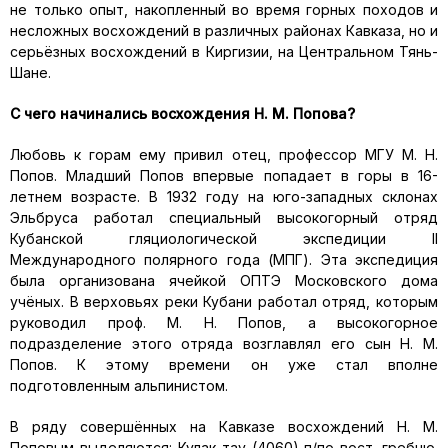
не только опыт, накопленный во время горных походов и
несложных восхождений в различных районах Кавказа, но и
серьёзных восхождений в Киргизии, на Центральном Тянь-
Шане.
С чего начинались восхождения Н. М. Попова?
Любовь к горам ему привил отец, профессор МГУ М. Н.
Попов. Младший Попов впервые попадает в горы в 16-
летнем возрасте. В 1932 году на юго-западных склонах
Эльбруса работал специальный высокогорный отряд
Кубанской гляциологической экспедиции II
Международного полярного года (МПГ). Эта экспедиция
была организована ячейкой ОПТЭ Московского дома
учёных. В верховьях реки Кубани работал отряд, которым
руководил проф. М. Н. Попов, а высокогорное
подразделение этого отряда возглавлял его сын Н. М.
Попов. К этому времени он уже стал вполне
подготовленным альпинистом.
В ряду совершённых на Кавказе восхождений Н. М.
Поповым выделяются: Кулак-тау (4060) п/по вост. гребню.