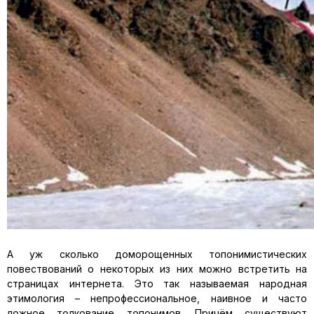
А уж сколько доморощенных топонимистических
повествований о некоторых из них можно встретить на
страницах интернета. Это так называемая народная
этимология – непрофессиональное, наивное и часто
ложное толкование топонимов. Причём существуют