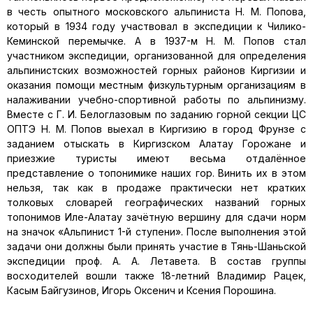
в честь опытного московского альпиниста Н. М. Попова,
который в 1934 году участвовал в экспедиции к Чилико-
Кеминской перемычке. А в 1937-м Н. М. Попов стал
участником экспедиции, организованной для определения
альпинистских возможностей горных районов Киргизии и
оказания помощи местным физкультурным организациям в
налаживании учебно-спортивной работы по альпинизму.
Вместе с Г. И. Белоглазовым по заданию горной секции ЦС
ОПТЭ Н. М. Попов выехал в Киргизию в город Фрунзе с
заданием отыскать в Киргизском Алатау Горожане и
приезжие туристы имеют весьма отдалённое
представление о топонимике наших гор. Винить их в этом
нельзя, так как в продаже практически нет кратких
толковых словарей географических названий горных
топонимов Иле-Алатау зачётную вершину для сдачи норм
на значок «Альпинист 1-й ступени». После выполнения этой
задачи они должны были принять участие в Тянь-Шаньской
экспедиции проф. А. А. Летавета. В состав группы
восходителей вошли также 18-летний Владимир Рацек,
Касым Байгузинов, Игорь Оксенич и Ксения Порошина.