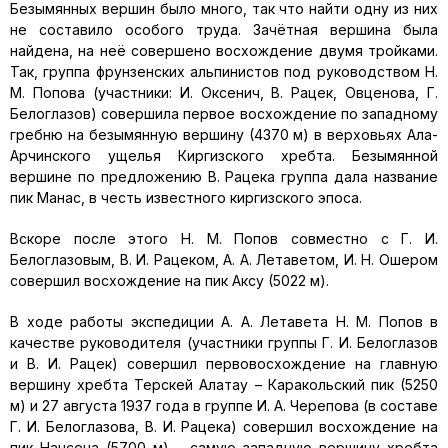
Безымянных вершин было много, так что найти одну из них
не составило особого труда. Зачётная вершина была
найдена, на неё совершено восхождение двумя тройками.
Так, группа фрунзенских альпинистов под руководством Н.
М. Попова (участники: И. Оксенич, В. Рацек, Овценова, Г.
Белоглазов) совершила первое восхождение по западному
гребню на безымянную вершину (4370 м) в верховьях Ала-
Арчинского ущелья Киргизского хребта. Безымянной
вершине по предложению В. Рацека группа дала название
пик Манас, в честь известного киргизского эпоса.
Вскоре после этого Н. М. Попов совместно с Г. И.
Белоглазовым, В. И. Рацеком, А. А. Летаветом, И. Н. Ошером
совершил восхождение на пик Аксу (5022 м).
В ходе работы экспедиции А. А. Летавета Н. М. Попов в
качестве руководителя (участники группы Г. И. Белоглазов
и В. И. Рацек) совершил первовосхождение на главную
вершину хребта Терскей Алатау – Каракольский пик (5250
м) и 27 августа 1937 года в группе И. А. Черепова (в составе
Г. И. Белоглазова, В. И. Рацека) совершил восхождение на
пик Нансена (5700 м) – самую западную вершину хребта