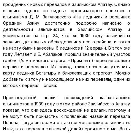
пройденных новых перевалов в Заилийском Алатау. Однако
в книге одного из видных организаторов советского
альпинизма Д. М. Затуловского «На ледниках и вершинах
Средней Азии» достаточно подробно написано о
деятельности альпинистов в Заилийском Алатау и
упоминается на стр. 24, что «в 1939 году альпинисты
занялись детальным обследованием всего района, и тогда
на карту были нанесены 6 ледников и 12 вершин. В этом же
году Летавет и Е. Абалаков прошли значительный участок
гребня (Алматинского отрога. – Прим авт.) через несколько
вершин и перевалов. Их поход также позволил уточнить
карту ледника Богатырь и близлежащих отрогов». Можно
добавить к этому и находящиеся на них перевалы, один из
которых перевал Попова.
Произведённый анализ восхождений казахстанских
альпинистов в 1939 году в этом районе Заилийского Алатау
показал, что они здесь восхождений не делали, поэтому и
не могут быть причастны к появлению названия перевала
Попова. Тогда авторами остаются московские альпинисты.
Итак, этот перевал с высокой долей вероятности мог быть