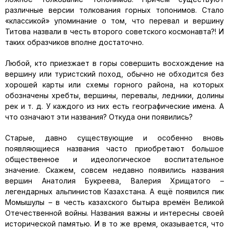
различные версии толкования горных топонимов. Стало
«классикой» упоминание о том, что перевал и вершину
Титова назвали в честь второго советского космонавта?! И
таких образчиков вполне достаточно.
Любой, кто приезжает в горы совершить восхождение на
вершину или туристский поход, обычно не обходится без
хорошей карты или схемы горного района, на которых
обозначены хребты, вершины, перевалы, ледники, долины
рек и т. д. У каждого из них есть географические имена. А
что означают эти названия? Откуда они появились?
Старые, давно существующие и особенно вновь
появляющиеся названия часто приобретают большое
общественное и идеологическое воспитательное
значение. Скажем, совсем недавно появились названия
вершин Анатолия Букреева, Валерия Хрищатого –
легендарных альпинистов Казахстана. А ещё появился пик
Момышулы – в честь казахского бытыра времён Великой
Отечественной войны. Названия важны и интересны своей
исторической памятью. И в то же время, оказывается, что