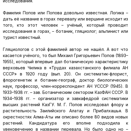
исследования.
Фамилия Попов или Попова довольно известная. Логика –
дать её название в горах перевалу или вершине исходит из
того, кто этот человек – учёный, который проводит
исследования в горах, – ботаник, гляциолог; альпинист или
турист известный.
Гляциологов с этой фамилией автор не нашёл. А вот что
касается учёного, то был Михаил Григорьевич Попов (1893–
1955), который впервые дал ботаническую характеристику
верховьев Чилика в «Трудах казахстанского филиала АН
СССР» в 1920 году (вып. 20). Он систематик-флорист,
флорогенетик и ботаник-географ, доктор биологических
наук, профессор, член-корреспондент АН УСССР (1945). В
1933–1938 гг. – зав. Ботаническим сектором КазФАН СССР. В
1934–1938 гг. – организатор и завкафедрой систематики
высших растений КазГУ. М. Г. Попов исследовал флору и
растительность Заилийского Алатау и Прибалхашья. В
окрестностях Алма-Аты им описано более 80 видов новых
растений. Кандидатура его вполне подходила к
увековечению в названии перевала. Но было одно но –