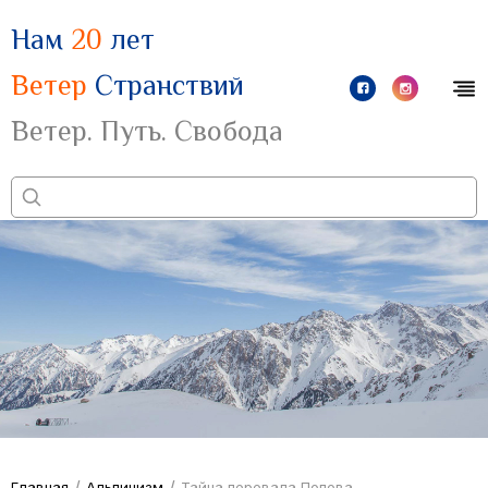
Нам
20
лет
Ветер
Странствий
Ветер. Путь. Свобода
/
/
Главная
Альпинизм
Тайна перевала Попова