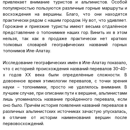
привлекает внимание туристов и альпинистов. Особой
популярностью пользуются различные горные маршруты и
восхождения на вершины. Благо, что они находятся
практически рядом с нашим городом. Ну вот, что удивляет.
Горожане и приезжие туристы имеют весьма отдалённое
представление о топонимике наших гор. Винить их в этом
нельзя, так как в продаже практически нет кратких
толковых словарей географических названий горных
топонимов Иле-Алатау.
Исследование географических имён в Иле-Алатау показало,
что с историей происхождения названий перевалов 30–40-
х годов ХХ века были определённые сложности. В
довоенное время этимологии перевалов, с точки зрения
науки – топонимики, просто не уделялось внимания. В
лучшем случае, при описании пути к вершине, альпинистами
лишь упоминалось название пройденного перевала, если
оно было. Причём история появления названий перевалов в
различных альпинистских источниках зачастую упускалась,
в отличие от истории наименования вершин после
первовосхождений.