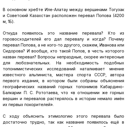
В основном хребте Иле-Алатау между вершинами Тогузак
и Советский Казахстан расположен перевал Попова (4200
м, 1Б).
Откуда появилось это название перевала? Кто из
горовосходителей его дал перевалу и когда? Почему
перевал Попова, а не кого-то другого, скажем, Иванова или
Сидорова? И вообще, кто такой Попов, в честь которого
назван перевал? Вопросы непраздные, скорее интересные
для любознательных. На необходимость подобных
топонимистических исследований наталкивает мнение
известного альпиниста, мастера спорта СССР, автора
первого издания, в котором были собраны объяснения
географических названий горных топонимов Кабардино-
Балкарии П. С. Рототаева, что «в отношении же горных
вершин и перевалов растерялось в истории немало имён
их первых покорителей».
С ходу объяснить этимологию этого перевала было
достаточно трудно, так как название появилось ещё в