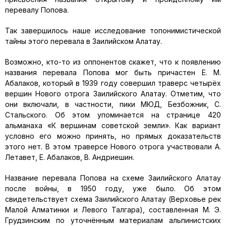
перевалу Попова.
Так завершилось наше исследование топонимистической
тайны этого перевала в Заилийском Алатау.
Возможно, кто-то из оппонентов скажет, что к появлению
названия перевала Попова мог быть причастен Е. М.
Абалаков, который в 1939 году совершил траверс четырёх
вершин Нового отрога Заилийского Алатау. Отметим, что
они включали, в частности, пики МЮД, Безбожник, С.
Стальского. Об этом упоминается на странице 420
альманаха «К вершинам советской земли». Как вариант
условно его можно принять, но прямых доказательств
этого нет. В этом траверсе Нового отрога участвовали А.
Летавет, Е. Абалаков, В. Андриешин.
Название перевала Попова на схеме Заилийского Алатау
после войны, в 1950 году, уже было. Об этом
свидетельствует схема Заилийского Алатау (Верховье рек
Малой Алматинки и Левого Талгара), составленная М. Э.
Грудзинским по уточнённым материалам альпинистских