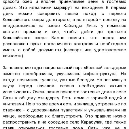
красота озёр и вполне приемлемые цены в гостевых
домах. Это идеальный маршрут на выходные. В первый
день можно совершить пеший поход с первого
Кольсайского озера до второго, а во второй – поездку на
внедорожниках на озеро Кайынды. Лишь у немногих
хватает времени и сил, чтобы дойти до третьего
Кольсайского озера. Важно помнить, что перед ним
расположен пункт пограничного контроля и необходимо
иметь с собой документы (паспорт или удостоверение
личности).
За последние годы национальный парк «Кольсай кольдеры»
заметно преобразился, улучшилась инфраструктура. На
входе появились туалеты, уютные беседки. Но возникшую
паузу перед началом сезона необходимо активно
использовать. Очень важно привести гостевые дома в селе
Саты к общему стандарту. Есть дома с горячей водой и
унитазами. Но в то же время есть и жилища, устроенные по
старинке – с деревянными туалетами и умывальниками на
улице, необходимо их благоустроить. Это правило нужно
распространить и на соседнее село Карабулак, где также
стали открываться гостевые дома. Саты уже не в