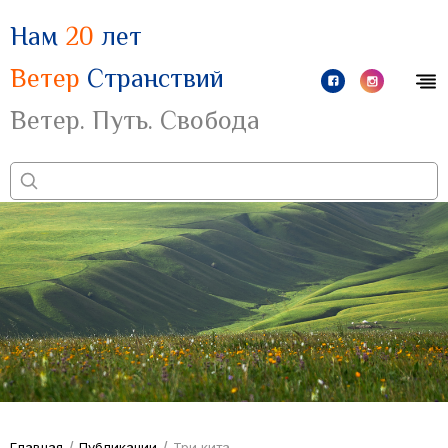
Нам
20
лет
Ветер
Странствий
Ветер. Путь. Свобода
/
/
Главная
Публикации
Три кита