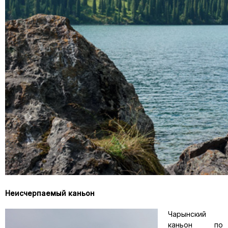
Неисчерпаемый каньон
Чарынский
каньон по