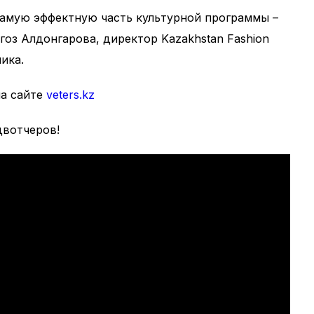
самую эффектную часть культурной программы –
гоз Алдонгарова, директор Kazakhstan Fashion
ика.
на сайте
veters.kz
двотчеров!