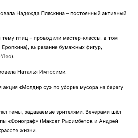
зовала Надежда Пляскина – постоянный активный
 тему птиц – проводили мастер-классы, в том
 Еропкина), вырезание бумажных фигур,
’Лео).
ровела Наталья Имтосими.
я акция «Молдир су» по уборке мусора на берегу
ял темы, задаваемые зрителями. Вечерами шёл
ппы «Фонограф» (Максат Рысимбетов и Андрей
красоте жизни.